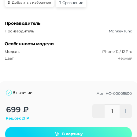
Сравнение
Добавить в избранное
Производитель
Производитель
Monkey King
Особенности модели
Модель
iPhone 12 / 12 Pro
Цвет
Чёрный
В наличии
Арт.
НФ-00009500
Alternative:
699
₽
Кешбэк
21
₽
В корзину