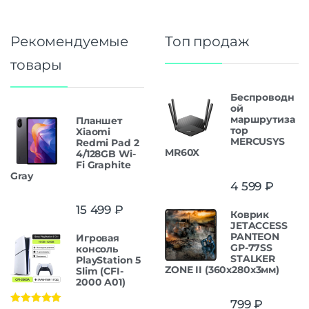
Рекомендуемые
Топ продаж
товары
Беспроводн
ой
маршрутиза
Планшет
тор
Xiaomi
MERCUSYS
Redmi Pad 2
MR60X
4/128GB Wi-
Fi Graphite
Gray
4 599
₽
15 499
₽
Коврик
JETACCESS
PANTEON
Игровая
GP-77SS
консоль
STALKER
PlayStation 5
ZONE II (360x280x3мм)
Slim (CFI-
2000 A01)
799
₽