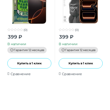
(0)
(0)
0
0
399
₽
399
₽
o
o
u
u
t
t
В наличии
В наличии
o
o
f
f
Гарантия 12 месяцев
Гарантия 12 месяцев
5
5
Купить в 1 клик
Купить в 1 клик
Сравнение
Сравнение