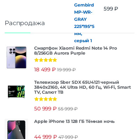
599
₽
Распродажа
Смартфон Xiaomi Redmi Note 14 Pro
8/256GB Aurora Purple
Оценка
5.00
18 499
₽
19 999
₽
из 5
Телевизор Sber SDX 65U4121 черный
3840x2160, 4K Ultra HD, 60 Гц, Wi-Fi, Smart
TV, Салют ТВ
Оценка
5.00
50 999
₽
55 999
₽
из 5
Apple iPhone 13 128 ГБ Тёмная ночь
44 999
₽
47 999
₽