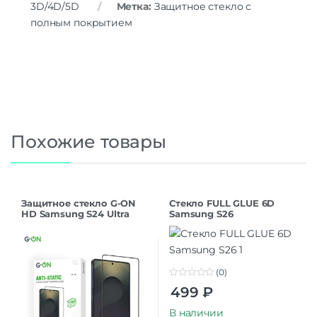
3D/4D/5D
Метка:
Защитное стекло с
полным покрытием
Похожие товары
Защитное стекло G-ON
Стекло FULL GLUE 6D
HD Samsung S24 Ultra
Samsung S26
(0)
0
499
₽
o
u
t
В наличии