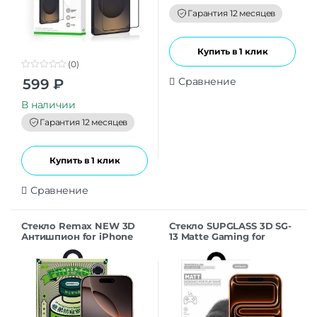
o
f
Гарантия 12 месяцев
5
Купить в 1 клик
(0)
0
Сравнение
599
₽
o
u
t
В наличии
o
f
Гарантия 12 месяцев
5
Купить в 1 клик
Сравнение
Стекло Remax NEW 3D
Стекло SUPGLASS 3D SG-
Антишпион for iPhone
13 Matte Gaming for
16Pro/17 (6.3”) black
iPhone 17ProMax (6.9)