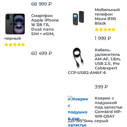
Оценка
5.00
68 999
₽
из 5
Мобильный
телефон
Смартфон
Maxvi B110
Apple iPhone
Black
16 128 ГБ,
Dual: nano
SIM + eSIM,
Оценка
5.00
1 999
₽
черный
из 5
Кабель-
Оценка
5.00
60 499
₽
удлинитель
из 5
AM-AF, 1.8m,
USB 2.0, Pro
Cablexpert
CCP-USB2-AMAF-6
399
₽
Коврик с
подушкой
под запястье
Gembird MP-
WR-GRAY
225*195*5мм, серый