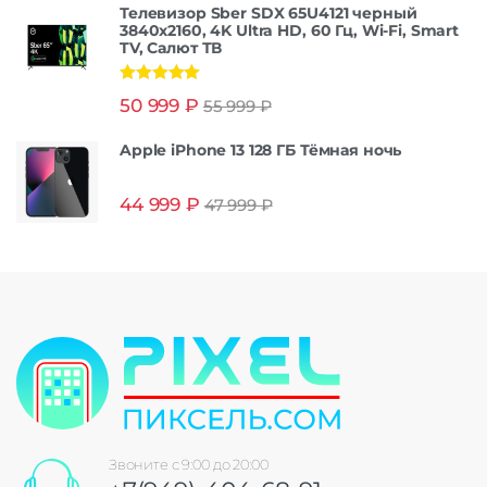
Телевизор Sber SDX 65U4121 черный
3840x2160, 4K Ultra HD, 60 Гц, Wi-Fi, Smart
TV, Салют ТВ
Оценка
5.00
50 999
₽
55 999
₽
из 5
Apple iPhone 13 128 ГБ Тёмная ночь
44 999
₽
47 999
₽
Звоните с 9:00 до 20:00