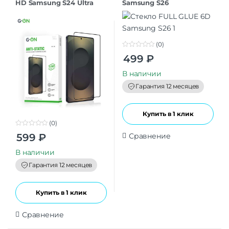
HD Samsung S24 Ultra
Samsung S26
(0)
0
499
₽
o
u
t
В наличии
o
f
Гарантия 12 месяцев
5
Купить в 1 клик
(0)
0
Сравнение
599
₽
o
u
t
В наличии
o
f
Гарантия 12 месяцев
5
Купить в 1 клик
Сравнение