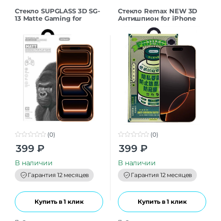
Стекло SUPGLASS 3D SG-
Стекло Remax NEW 3D
13 Matte Gaming for
Антишпион for iPhone
iPhone 17ProMax (6.9)
16Pro/17 (6.3”) black
(0)
(0)
0
0
399
₽
399
₽
o
o
u
u
t
t
В наличии
В наличии
o
o
f
f
Гарантия 12 месяцев
Гарантия 12 месяцев
5
5
Купить в 1 клик
Купить в 1 клик