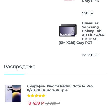
Gray Pink
599
₽
Планшет
Samsung
Galaxy Tab
A9 Plus 4/64
GB 11" 5G
(SM-X216) Gray РСТ
17 299
₽
Распродажа
Смартфон Xiaomi Redmi Note 14 Pro
8/256GB Aurora Purple
Оценка
5.00
18 499
₽
19 999
₽
из 5