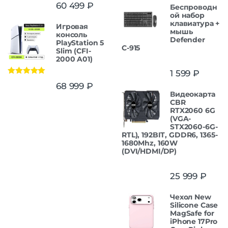
Оценка
5.00
60 499
₽
Беспроводн
из 5
ой набор
клавиатура +
Игровая
мышь
консоль
Defender
PlayStation 5
С-915
Slim (CFI-
2000 A01)
1 599
₽
Оценка
5.00
68 999
₽
из 5
Видеокарта
CBR
RTX2060 6G
(VGA-
STX2060-6G-
RTL), 192BIT, GDDR6, 1365-
1680Mhz, 160W
(DVI/HDMI/DP)
25 999
₽
Чехол New
Silicone Case
MagSafe for
iPhone 17Pro