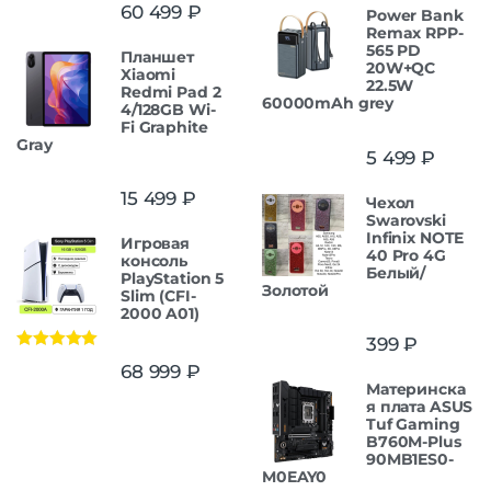
Оценка
5.00
60 499
₽
Power Bank
из 5
Remax RPP-
565 PD
Планшет
20W+QC
Xiaomi
22.5W
Redmi Pad 2
60000mAh grey
4/128GB Wi-
Fi Graphite
Gray
5 499
₽
15 499
₽
Чехол
Swarovski
Infinix NOTE
Игровая
40 Pro 4G
консоль
Белый/
PlayStation 5
Золотой
Slim (CFI-
2000 A01)
399
₽
Оценка
5.00
68 999
₽
из 5
Материнска
я плата ASUS
Tuf Gaming
B760M-Plus
90MB1ES0-
M0EAY0