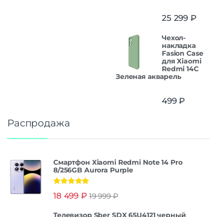
25 299
₽
Чехол-
накладка
Fasion Case
для Xiaomi
Redmi 14C
Зеленая акварель
499
₽
Распродажа
Смартфон Xiaomi Redmi Note 14 Pro
8/256GB Aurora Purple
Оценка
5.00
18 499
₽
19 999
₽
из 5
Телевизор Sber SDX 65U4121 черный