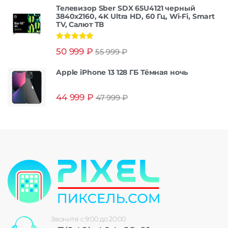
Телевизор Sber SDX 65U4121 черный
3840x2160, 4K Ultra HD, 60 Гц, Wi-Fi, Smart
TV, Салют ТВ
Оценка
5.00
50 999
₽
55 999
₽
из 5
Apple iPhone 13 128 ГБ Тёмная ночь
44 999
₽
47 999
₽
Звоните с 9:00 до 20:00