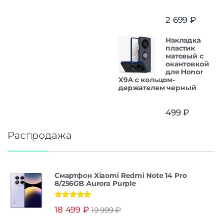
2 699
₽
Накладка
пластик
матовый с
окантовкой
для Honor
X9A с кольцом-
держателем черный
499
₽
Распродажа
Смартфон Xiaomi Redmi Note 14 Pro
8/256GB Aurora Purple
Оценка
5.00
18 499
₽
19 999
₽
из 5