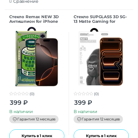
Сравнение
Стекло Remax NEW 3D
Стекло SUPGLASS 3D SG-
Антишпион for iPhone
13 Matte Gaming for
16Pro/17 (6.3”) black
iPhone 17ProMax (6.9)
(0)
(0)
0
0
399
₽
399
₽
o
o
u
u
t
t
В наличии
В наличии
o
o
f
f
Гарантия 12 месяцев
Гарантия 12 месяцев
5
5
Купить в 1 клик
Купить в 1 клик