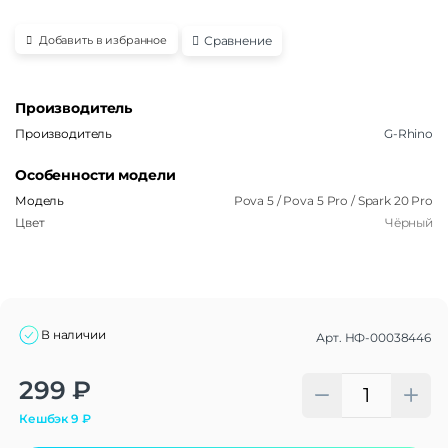
Сравнение
Добавить в избранное
Производитель
Производитель
G-Rhino
Особенности модели
Модель
Pova 5 / Pova 5 Pro / Spark 20 Pro
Цвет
Чёрный
В наличии
Арт.
НФ-00038446
Alternative:
299
₽
Кешбэк
9
₽