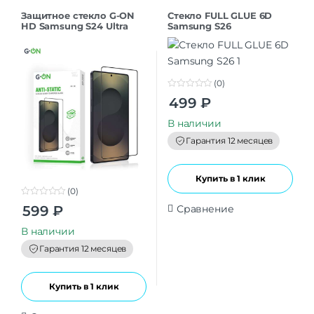
Защитное стекло G-ON
Стекло FULL GLUE 6D
HD Samsung S24 Ultra
Samsung S26
(0)
0
499
₽
o
u
t
В наличии
o
f
Гарантия 12 месяцев
5
Купить в 1 клик
(0)
0
Сравнение
599
₽
o
u
t
В наличии
o
f
Гарантия 12 месяцев
5
Купить в 1 клик