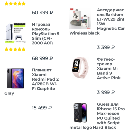
5
Автодержат
Оценка
5.00
60 499
₽
из 5
ель Earldom
ET-WC29 2in1
15W
Игровая
Magnetic Car
консоль
Wireless black
PlayStation 5
Slim (CFI-
2000 A01)
3 399
₽
Оценка
5.00
68 999
₽
Фитнес-
из 5
трекер
Xiaomi Mi
Планшет
Band 9
Xiaomi
Active Pink
Redmi Pad 2
4/128GB Wi-
Fi Graphite
3 999
₽
Gray
Guess для
15 499
₽
iPhone 15 Pro
Max чехол
PU Quilted
with Script
metal logo Hard Black