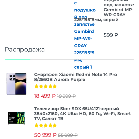
под запястье
Gembird MP-
WR-GRAY
225*195*5мм, серый
599
₽
Распродажа
Смартфон Xiaomi Redmi Note 14 Pro
8/256GB Aurora Purple
Оценка
5.00
18 499
₽
19 999
₽
из 5
Телевизор Sber SDX 65U4121 черный
3840x2160, 4K Ultra HD, 60 Гц, Wi-Fi, Smart
TV, Салют ТВ
Оценка
5.00
50 999
₽
55 999
₽
из 5