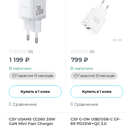
(0)
(0)
0
0
1 199
₽
799
₽
o
o
u
u
t
t
В наличии
В наличии
o
o
f
f
Гарантия 12 месяцев
Гарантия 12 месяцев
5
5
Купить в 1 клик
Купить в 1 клик
Сравнение
Сравнение
СЗУ USAMS CC260 20W
СЗУ G-ON USB/USB-C GF-
GaN Mini Fast Charger
89 PD25W+QC 3.0
USB-C white
черный