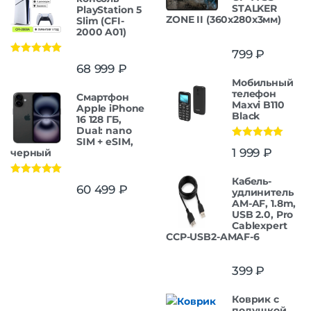
STALKER
PlayStation 5
ZONE II (360x280x3мм)
Slim (CFI-
2000 A01)
799
₽
Оценка
5.00
68 999
₽
из 5
Мобильный
телефон
Смартфон
Maxvi B110
Apple iPhone
Black
16 128 ГБ,
Dual: nano
SIM + eSIM,
Оценка
5.00
1 999
₽
черный
из 5
Кабель-
Оценка
5.00
60 499
₽
удлинитель
из 5
AM-AF, 1.8m,
USB 2.0, Pro
Cablexpert
CCP-USB2-AMAF-6
399
₽
Коврик с
подушкой