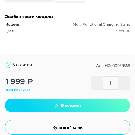
Особенности модели
Модель
Multi‑Functional Charging Stand
Цвет
Чёрный
В наличии
Арт.
НФ-00039666
Alternative:
1 999
₽
Кешбэк
60
₽
В корзину
Купить в 1 клик