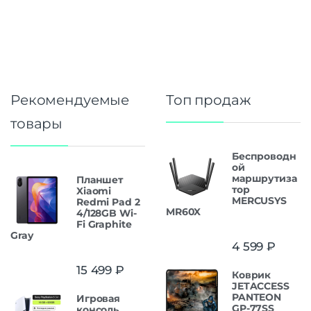
Рекомендуемые
Топ продаж
товары
Беспроводн
ой
маршрутиза
Планшет
тор
Xiaomi
MERCUSYS
Redmi Pad 2
MR60X
4/128GB Wi-
Fi Graphite
Gray
4 599
₽
15 499
₽
Коврик
JETACCESS
PANTEON
Игровая
GP-77SS
консоль