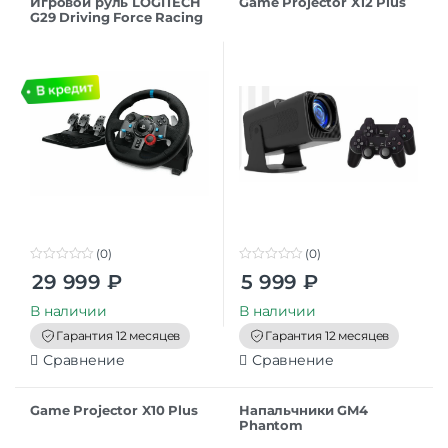
Игровой руль LOGITECH
Game Projector X12 Plus
G29 Driving Force Racing
черный 941-000112
(0)
(0)
0
0
29 999
₽
5 999
₽
o
o
u
u
t
t
В наличии
В наличии
o
o
f
f
Гарантия 12 месяцев
Гарантия 12 месяцев
5
5
Сравнение
Сравнение
Game Projector X10 Plus
Напальчники GM4
Phantom
Superconducting fiber