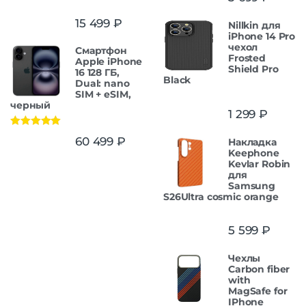
15 499
₽
Nillkin для
iPhone 14 Pro
чехол
Смартфон
Frosted
Apple iPhone
Shield Pro
16 128 ГБ,
Black
Dual: nano
SIM + eSIM,
черный
1 299
₽
Оценка
5.00
60 499
₽
Накладка
из 5
Keephone
Kevlar Robin
для
Samsung
S26Ultra cosmic orange
5 599
₽
Чехлы
Carbon fiber
with
MagSafe for
IPhone