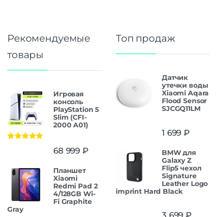
Рекомендуемые
Топ продаж
товары
Датчик
утечки воды
Xiaomi Aqara
Игровая
Flood Sensor
консоль
SJCGQ11LM
PlayStation 5
Slim (CFI-
2000 A01)
1 699
₽
Оценка
5.00
68 999
₽
BMW для
из 5
Galaxy Z
Flip5 чехол
Планшет
Signature
Xiaomi
Leather Logo
Redmi Pad 2
imprint Hard Black
4/128GB Wi-
Fi Graphite
Gray
3 699
₽