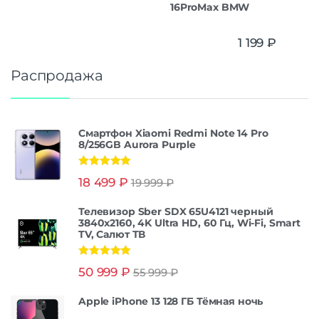
16ProMax BMW
1 199
₽
Распродажа
Смартфон Xiaomi Redmi Note 14 Pro
8/256GB Aurora Purple
Оценка
5.00
18 499
₽
19 999
₽
из 5
Телевизор Sber SDX 65U4121 черный
3840x2160, 4K Ultra HD, 60 Гц, Wi-Fi, Smart
TV, Салют ТВ
Оценка
5.00
50 999
₽
55 999
₽
из 5
Apple iPhone 13 128 ГБ Тёмная ночь