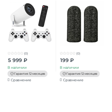
mobile game finger
cots(silver Fiber)
(0)
(0)
0
0
5 999
₽
199
₽
o
o
u
u
t
t
В наличии
В наличии
o
o
f
f
Гарантия 12 месяцев
Гарантия 12 месяцев
5
5
Сравнение
Сравнение