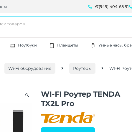
кты
+7(949)-404-68-91
Ноутбуки
Планшеты
Умные часы, бра
Wi-Fi оборудование
Роутеры
WI-FI Роу
WI-FI Роутер TENDA
🔍
TX2L Pro