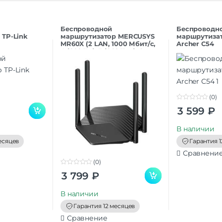
Беспроводной
Беспроводн
 TP-Link
маршрутизатор MERCUSYS
маршрутизат
MR60X (2 LAN, 1000 Мбит/с,
Archer C54
4 (802.11n), 5 (802.11ac), 6
(802.11a
(0)
0
3 599
₽
o
u
t
В наличии
o
f
есяцев
Гарантия 1
5
Сравнени
(0)
0
3 799
₽
o
u
t
В наличии
o
f
Гарантия 12 месяцев
5
Сравнение