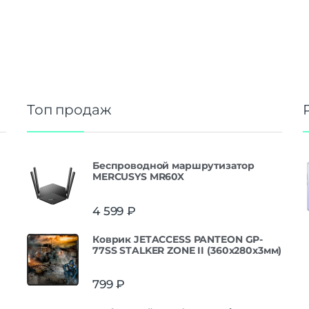
Топ продаж
Беспроводной маршрутизатор
MERCUSYS MR60X
4 599
₽
Коврик JETACCESS PANTEON GP-
77SS STALKER ZONE II (360x280x3мм)
799
₽