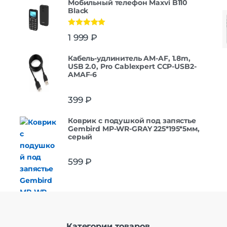
Мобильный телефон Maxvi B110
Black
Оценка
5.00
1 999
₽
из 5
Кабель-удлинитель AM-AF, 1.8m,
USB 2.0, Pro Cablexpert CCP-USB2-
AMAF-6
399
₽
Коврик с подушкой под запястье
Gembird MP-WR-GRAY 225*195*5мм,
серый
599
₽
Категории товаров