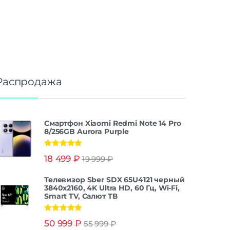
Распродажа
Смартфон Xiaomi Redmi Note 14 Pro
8/256GB Aurora Purple
Оценка
5.00
18 499
₽
19 999
₽
из 5
Телевизор Sber SDX 65U4121 черный
3840x2160, 4K Ultra HD, 60 Гц, Wi-Fi,
Smart TV, Салют ТВ
Оценка
5.00
50 999
₽
55 999
₽
из 5