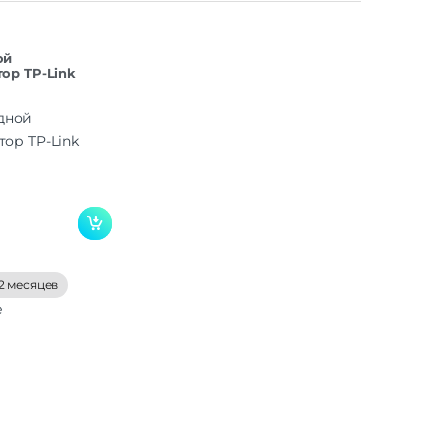
ой
ор TP-Link
2 месяцев
е