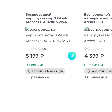
Беспроводной
Беспроводной
маршрутизатор TP-Link
маршрутизатор
Archer C6 AC1200 v.2/v.6
Archer C50
(0)
(0)
0
0
5 199
₽
4 399
₽
o
o
u
u
t
t
В наличии
В наличии
o
o
f
f
Гарантия 12 месяцев
Гарантия 12 м
5
5
Сравнение
Сравнение