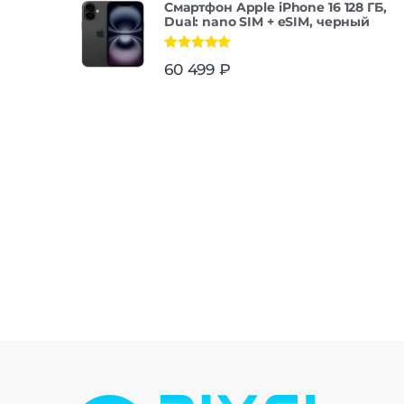
Смартфон Apple iPhone 16 128 ГБ,
Dual: nano SIM + eSIM, черный
Оценка
5.00
60 499
₽
из 5