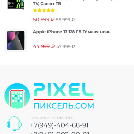
TV, Салют ТВ
Оценка
5.00
50 999
₽
55 999
₽
из 5
Apple iPhone 13 128 ГБ Тёмная ночь
44 999
₽
47 999
₽
Звоните с 9:00 до 20:00
+7(949)-404-68-91