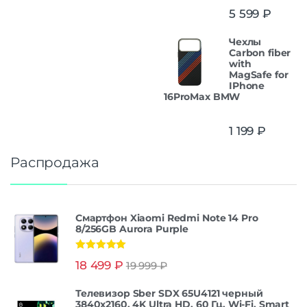
5 599
₽
Чехлы
Carbon fiber
with
MagSafe for
IPhone
16ProMax BMW
1 199
₽
Распродажа
Смартфон Xiaomi Redmi Note 14 Pro
8/256GB Aurora Purple
Оценка
5.00
18 499
₽
19 999
₽
из 5
Телевизор Sber SDX 65U4121 черный
3840x2160, 4K Ultra HD, 60 Гц, Wi-Fi, Smart