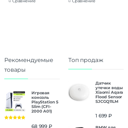
Сравнение
Сравнение
Рекомендуемые
Топ продаж
товары
Датчик
утечки воды
Xiaomi Aqara
Игровая
Flood Sensor
консоль
SJCGQ11LM
PlayStation 5
Slim (CFI-
2000 A01)
1 699
₽
Оценка
5.00
68 999
₽
BMW для
из 5