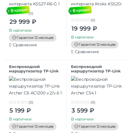
(0)
0
(0)
29 999
₽
o
0
u
19 999
₽
o
t
В наличии
u
o
t
В наличии
f
Гарантия 12 месяцев
o
5
f
Гарантия 12 месяцев
Сравнение
5
Сравнение
Беспроводной
Беспроводной
маршрутизатор TP-Link
маршрутизатор TP-Link
Archer C6 AC1200 v.2/v.6
Archer C54
(0)
(0)
0
0
5 199
₽
3 599
₽
o
o
u
u
t
t
В наличии
В наличии
o
o
f
f
Гарантия 12 месяцев
Гарантия 12 месяцев
5
5