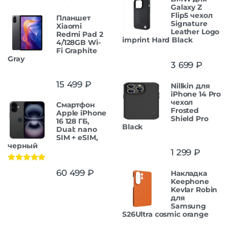
Galaxy Z
Flip5 чехол
Планшет
Signature
Xiaomi
Leather Logo
Redmi Pad 2
imprint Hard Black
4/128GB Wi-
Fi Graphite
Gray
3 699
₽
15 499
₽
Nillkin для
iPhone 14 Pro
чехол
Смартфон
Frosted
Apple iPhone
Shield Pro
16 128 ГБ,
Black
Dual: nano
SIM + eSIM,
черный
1 299
₽
Оценка
5.00
60 499
₽
Накладка
из 5
Keephone
Kevlar Robin
для
Samsung
S26Ultra cosmic orange