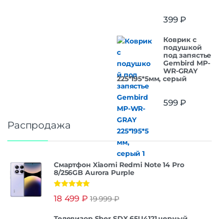
399
₽
Коврик с
подушкой
под запястье
Gembird MP-
WR-GRAY
225*195*5мм, серый
599
₽
Распродажа
Смартфон Xiaomi Redmi Note 14 Pro
8/256GB Aurora Purple
Оценка
5.00
18 499
₽
19 999
₽
из 5
Телевизор Sber SDX 65U4121 черный