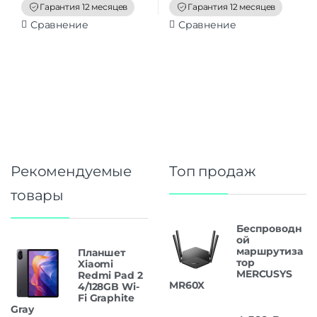
f
f
Гарантия 12 месяцев
Гарантия 12 месяцев
5
5
Сравнение
Сравнение
Рекомендуемые
Топ продаж
товары
Беспроводн
ой
маршрутиза
Планшет
тор
Xiaomi
MERCUSYS
Redmi Pad 2
MR60X
4/128GB Wi-
Fi Graphite
Gray