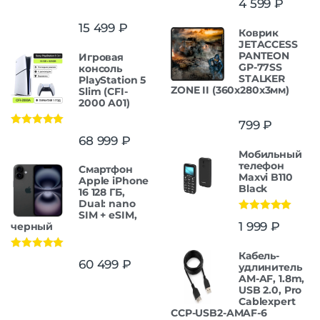
4 599
₽
15 499
₽
Коврик
JETACCESS
PANTEON
Игровая
GP-77SS
консоль
STALKER
PlayStation 5
ZONE II (360x280x3мм)
Slim (CFI-
2000 A01)
799
₽
Оценка
5.00
68 999
₽
из 5
Мобильный
телефон
Смартфон
Maxvi B110
Apple iPhone
Black
16 128 ГБ,
Dual: nano
SIM + eSIM,
Оценка
5.00
1 999
₽
черный
из 5
Кабель-
Оценка
5.00
60 499
₽
удлинитель
из 5
AM-AF, 1.8m,
USB 2.0, Pro
Cablexpert
CCP-USB2-AMAF-6