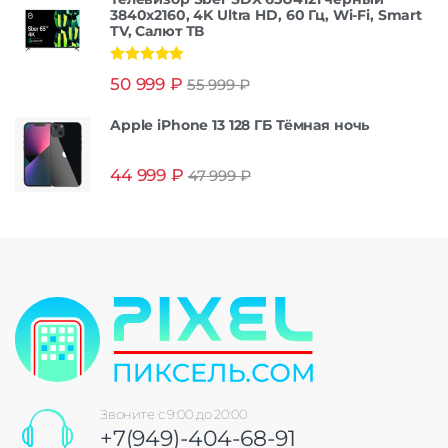
3840x2160, 4K Ultra HD, 60 Гц, Wi-Fi, Smart
TV, Салют ТВ
Оценка
5.00
50 999
₽
55 999
₽
из 5
Apple iPhone 13 128 ГБ Тёмная ночь
44 999
₽
47 999
₽
Звоните с 9:00 до 20:00
+7(949)-404-68-91