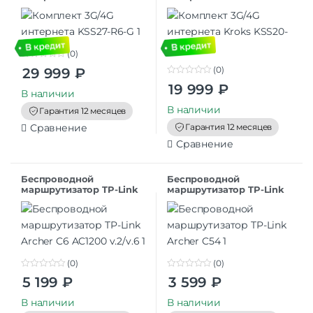
R4
(0)
0
(0)
29 999
₽
o
0
u
19 999
₽
o
t
В наличии
u
o
t
В наличии
f
Гарантия 12 месяцев
o
5
f
Гарантия 12 месяцев
Сравнение
5
Сравнение
Беспроводной
Беспроводной
маршрутизатор TP-Link
маршрутизатор TP-Link
Archer C6 AC1200 v.2/v.6
Archer C54
(0)
(0)
0
0
5 199
₽
3 599
₽
o
o
u
u
t
t
В наличии
В наличии
o
o