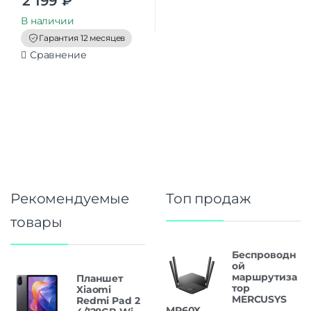
2 199
₽
o
u
t
В наличии
o
f
Гарантия 12 месяцев
5
Сравнение
Рекомендуемые
Топ продаж
товары
Беспроводн
ой
маршрутиза
Планшет
тор
Xiaomi
MERCUSYS
Redmi Pad 2
MR60X