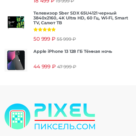
18 499
₽
19 999
₽
из 5
Телевизор Sber SDX 65U4121 черный
3840x2160, 4K Ultra HD, 60 Гц, Wi-Fi, Smart
TV, Салют ТВ
Оценка
5.00
50 999
₽
55 999
₽
из 5
Apple iPhone 13 128 ГБ Тёмная ночь
44 999
₽
47 999
₽