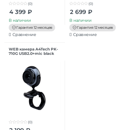
(0)
(0)
0
0
4 399
₽
2 699
₽
o
o
u
u
t
t
В наличии
В наличии
o
o
f
f
Гарантия 12 месяцев
Гарантия 12 месяцев
5
5
Сравнение
Сравнение
WEB камера A4Tech PK-
710G USB2.0+mic black
(0)
0