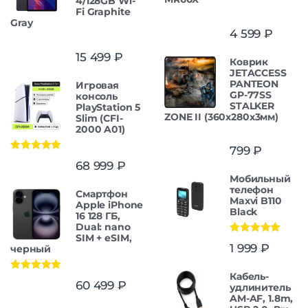
4/128GB Wi-
Fi Graphite
Gray
4 599
₽
15 499
₽
Коврик
JETACCESS
PANTEON
Игровая
GP-77SS
консоль
STALKER
PlayStation 5
ZONE II (360x280x3мм)
Slim (CFI-
2000 A01)
799
₽
Оценка
5.00
68 999
₽
из 5
Мобильный
телефон
Смартфон
Maxvi B110
Apple iPhone
Black
16 128 ГБ,
Dual: nano
SIM + eSIM,
Оценка
5.00
1 999
₽
черный
из 5
Кабель-
Оценка
5.00
60 499
₽
удлинитель
из 5
AM-AF, 1.8m,