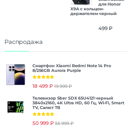
для Honor
X9A с кольцом-
держателем черный
499
₽
Распродажа
Смартфон Xiaomi Redmi Note 14 Pro
8/256GB Aurora Purple
Оценка
5.00
18 499
₽
19 999
₽
из 5
Телевизор Sber SDX 65U4121 черный
3840x2160, 4K Ultra HD, 60 Гц, Wi-Fi, Smart
TV, Салют ТВ
Оценка
5.00
50 999
₽
55 999
₽
из 5