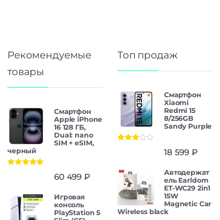
Рекомендуемые
Топ продаж
товары
Смартфон
Xiaomi
Redmi 15
Смартфон
8/256GB
Apple iPhone
Sandy Purple
16 128 ГБ,
Dual: nano
SIM + eSIM,
Оценка
черный
18 599
₽
3.00
из
5
Автодержат
Оценка
5.00
60 499
₽
из 5
ель Earldom
ET-WC29 2in1
15W
Игровая
Magnetic Car
консоль
Wireless black
PlayStation 5