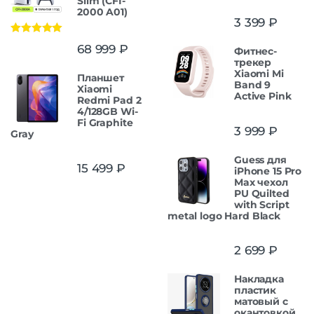
Slim (CFI-
2000 A01)
3 399
₽
Оценка
5.00
68 999
₽
Фитнес-
из 5
трекер
Xiaomi Mi
Планшет
Band 9
Xiaomi
Active Pink
Redmi Pad 2
4/128GB Wi-
Fi Graphite
3 999
₽
Gray
Guess для
15 499
₽
iPhone 15 Pro
Max чехол
PU Quilted
with Script
metal logo Hard Black
2 699
₽
Накладка
пластик
матовый с
окантовкой