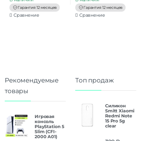
o
o
f
f
Гарантия 12 месяцев
Гарантия 12 месяцев
5
5
Сравнение
Сравнение
Рекомендуемые
Топ продаж
товары
Силикон
Smitt Xiaomi
Redmi Note
Игровая
15 Pro 5g
консоль
clear
PlayStation 5
Slim (CFI-
2000 A01)