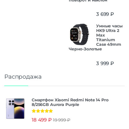
3 699
₽
Умные часы
HK9 Ultra 2
Max
Titanium
Case 49mm
Черно-Золотые
3 999
₽
Распродажа
Смартфон Xiaomi Redmi Note 14 Pro
8/256GB Aurora Purple
Оценка
5.00
18 499
₽
19 999
₽
из 5