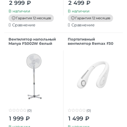
2 999
₽
2 499
₽
o
o
u
u
t
t
В наличии
В наличии
o
o
f
f
Гарантия 12 месяцев
Гарантия 12 месяцев
5
5
Сравнение
Сравнение
Вентилятор напольный
Портативный
Manya FS002W белый
вентилятор Remax F30
White (Шейный)
(0)
(0)
0
0
1 999
₽
1 499
₽
o
o
u
u
t
t
В наличии
В наличии