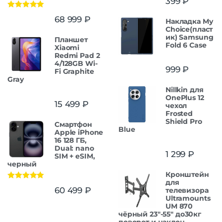
399
₽
Оценка
5.00
68 999
₽
Накладка My
из 5
Choice(пласт
ик) Samsung
Планшет
Fold 6 Case
Xiaomi
Redmi Pad 2
4/128GB Wi-
999
₽
Fi Graphite
Gray
Nillkin для
OnePlus 12
15 499
₽
чехол
Frosted
Shield Pro
Смартфон
Blue
Apple iPhone
16 128 ГБ,
Dual: nano
1 299
₽
SIM + eSIM,
черный
Кронштейн
для
Оценка
5.00
60 499
₽
телевизора
из 5
Ultramounts
UM 870
чёрный 23"-55" до30кг
поворот и наклон