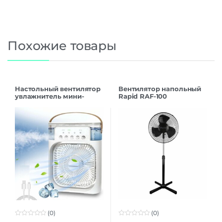
Похожие товары
Настольный вентилятор
Вентилятор напольный
увлажнитель мини-
Rapid RAF-100
кондиционер Air Cooler
Fan
(0)
(0)
0
0