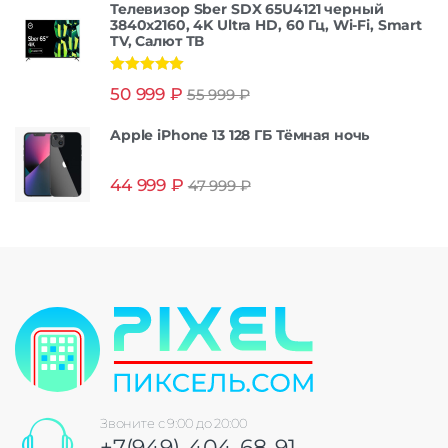
Телевизор Sber SDX 65U4121 черный
3840x2160, 4K Ultra HD, 60 Гц, Wi-Fi, Smart
TV, Салют ТВ
Оценка
5.00
50 999
₽
55 999
₽
из 5
Apple iPhone 13 128 ГБ Тёмная ночь
44 999
₽
47 999
₽
Звоните с 9:00 до 20:00
+7(949)-404-68-91