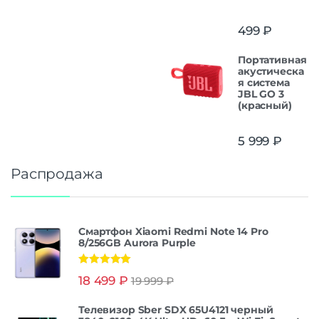
499
₽
Портативная
акустическа
я система
JBL GO 3
(красный)
5 999
₽
Распродажа
Смартфон Xiaomi Redmi Note 14 Pro
8/256GB Aurora Purple
Оценка
5.00
18 499
₽
19 999
₽
из 5
Телевизор Sber SDX 65U4121 черный