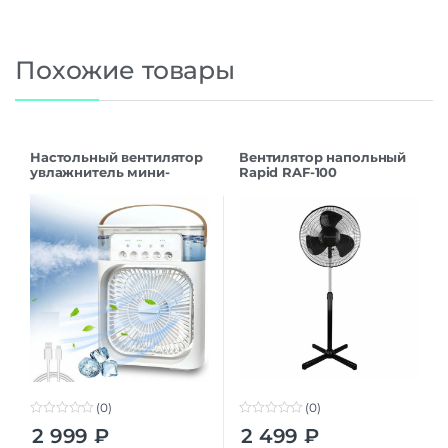
Похожие товары
Настольный вентилятор
Вентилятор напольный
увлажнитель мини-
Rapid RAF-100
кондиционер Air Cooler
Fan
(0)
(0)
0
0
2 999
₽
2 499
₽
o
o