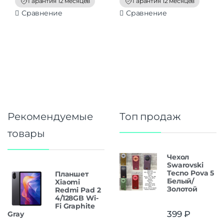
Гарантия 12 месяцев
Гарантия 12 месяцев
5
5
Сравнение
Сравнение
Рекомендуемые
Топ продаж
товары
Чехол
Swarovski
Tecno Pova 5
Планшет
Белый/
Xiaomi
Золотой
Redmi Pad 2
4/128GB Wi-
Fi Graphite
399
₽
Gray