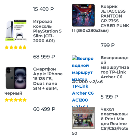
Коврик
15 499
₽
JETACCESS
PANTEON
GP-73SS
Игровая
CYBER PUNK
консоль
II (360x280x3мм)
PlayStation 5
Slim (CFI-
2000 A01)
799
₽
Оценка
5.00
68 999
₽
Беспроводн
из 5
ой
маршрутиза
Смартфон
тор TP-Link
Apple iPhone
Archer C6
16 128 ГБ,
AC1200 v.2/v.6
Dual: nano
SIM + eSIM,
черный
5 199
₽
Оценка
5.00
60 499
₽
Чехол
из 5
пластиковы
й Print Mix
для Realme
C51/C53/Note
50