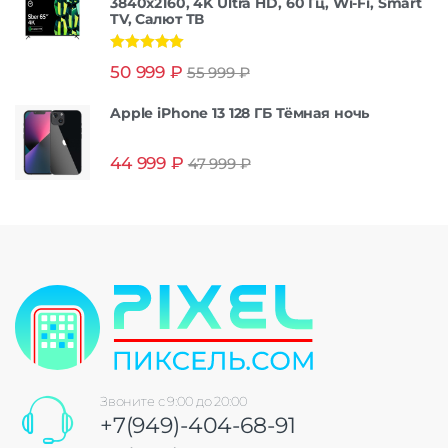
3840x2160, 4K Ultra HD, 60 Гц, Wi-Fi, Smart
TV, Салют ТВ
Оценка
5.00
50 999
₽
55 999
₽
из 5
Apple iPhone 13 128 ГБ Тёмная ночь
44 999
₽
47 999
₽
Звоните с 9:00 до 20:00
+7(949)-404-68-91