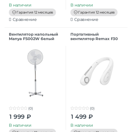
u
u
t
t
В наличии
В наличии
o
o
f
f
Гарантия 12 месяцев
Гарантия 12 месяцев
5
5
Сравнение
Сравнение
Вентилятор напольный
Портативный
Manya FS002W белый
вентилятор Remax F30
White (Шейный)
(0)
(0)
0
0
1 999
₽
1 499
₽
o
o
u
u
t
t
В наличии
В наличии
o
o
f
f