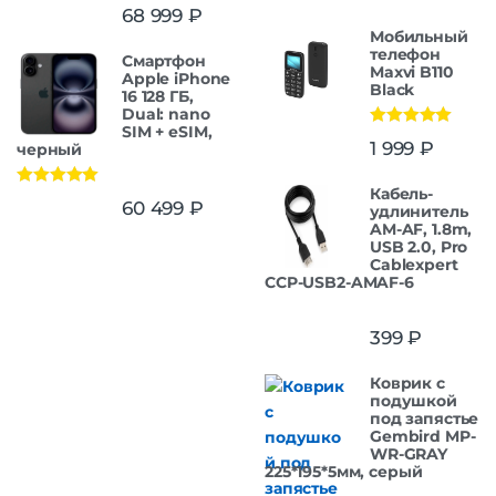
Оценка
5.00
68 999
₽
из 5
Мобильный
телефон
Смартфон
Maxvi B110
Apple iPhone
Black
16 128 ГБ,
Dual: nano
SIM + eSIM,
Оценка
5.00
1 999
₽
черный
из 5
Кабель-
Оценка
5.00
60 499
₽
удлинитель
из 5
AM-AF, 1.8m,
USB 2.0, Pro
Cablexpert
CCP-USB2-AMAF-6
399
₽
Коврик с
подушкой
под запястье
Gembird MP-
WR-GRAY
225*195*5мм, серый