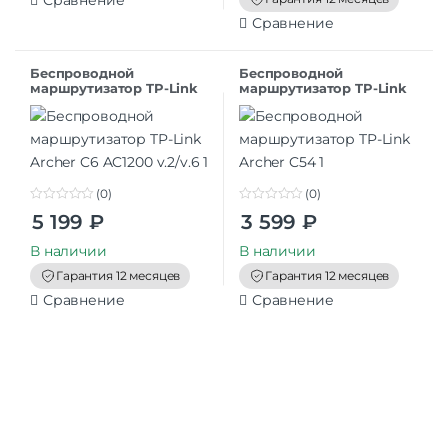
Сравнение
5
Сравнение
Беспроводной
Беспроводной
маршрутизатор TP-Link
маршрутизатор TP-Link
Archer C6 AC1200 v.2/v.6
Archer C54
(0)
(0)
0
0
5 199
₽
3 599
₽
o
o
u
u
t
t
В наличии
В наличии
o
o
f
f
Гарантия 12 месяцев
Гарантия 12 месяцев
5
5
Сравнение
Сравнение