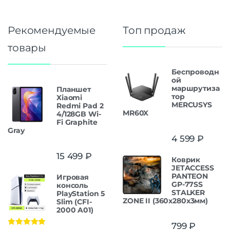
Рекомендуемые
Топ продаж
товары
Беспроводн
ой
маршрутиза
Планшет
тор
Xiaomi
MERCUSYS
Redmi Pad 2
MR60X
4/128GB Wi-
Fi Graphite
Gray
4 599
₽
15 499
₽
Коврик
JETACCESS
PANTEON
Игровая
GP-77SS
консоль
STALKER
PlayStation 5
ZONE II (360x280x3мм)
Slim (CFI-
2000 A01)
799
₽