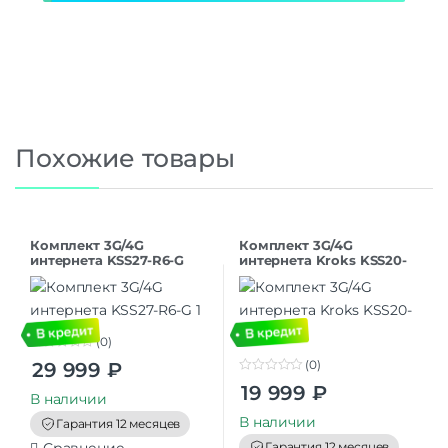
Похожие товары
Комплект 3G/4G
Комплект 3G/4G
интернета KSS27-R6-G
интернета Kroks KSS20-
R4
(0)
0
(0)
29 999
₽
o
0
u
19 999
₽
o
t
В наличии
u
o
t
В наличии
f
Гарантия 12 месяцев
o
5
f
Гарантия 12 месяцев