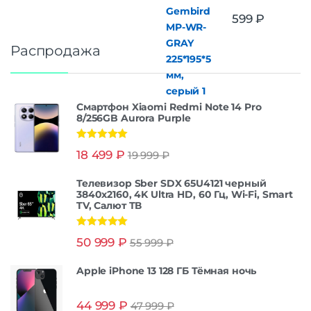
599
₽
Распродажа
Смартфон Xiaomi Redmi Note 14 Pro
8/256GB Aurora Purple
Оценка
5.00
18 499
₽
19 999
₽
из 5
Телевизор Sber SDX 65U4121 черный
3840x2160, 4K Ultra HD, 60 Гц, Wi-Fi, Smart
TV, Салют ТВ
Оценка
5.00
50 999
₽
55 999
₽
из 5
Apple iPhone 13 128 ГБ Тёмная ночь
44 999
₽
47 999
₽