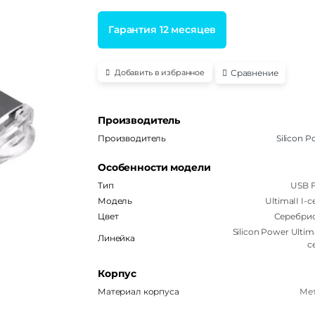
Гарантия 12 месяцев
Сравнение
Добавить в избранное
Производитель
Производитель
Silicon 
Особенности модели
Тип
USB F
Модель
UltimaII I-
Цвет
Серебри
Silicon Power Ultima
Линейка
с
Корпус
Материал корпуса
Ме