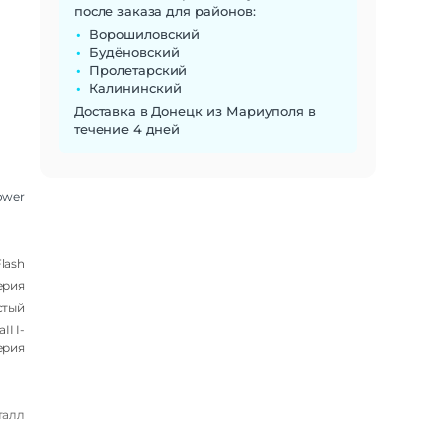
после заказа для районов:
Ворошиловский
Будёновский
Пролетарский
Калининский
Доставка в Донецк из Мариуполя в
течение 4 дней
Power
lash
серия
стый
II I-
ерия
талл