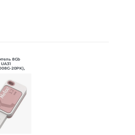
итель 8Gb
 UA31
008G-20PK),