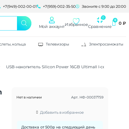
+7(949)-002-00-01
+7(959)-002-35-50
Звоните с 9:00 до 20:00
0
₽
Избранное
Мой аккаунт
Сравнение
слеты, кольца
Телевизоры
Электросамокаты
USB-накопитель Silicon Power 16GB UltimaII I-серия, Silver
n
Нет в наличии
Арт.
НФ-00037759
Добавить в избранное
Доставка от 500р на следующий день