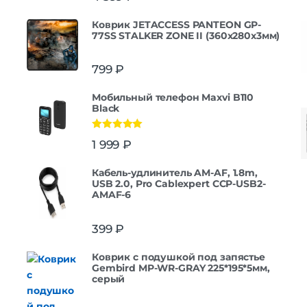
Коврик JETACCESS PANTEON GP-
77SS STALKER ZONE II (360x280x3мм)
799
₽
Мобильный телефон Maxvi B110
Black
Оценка
5.00
1 999
₽
из 5
Кабель-удлинитель AM-AF, 1.8m,
USB 2.0, Pro Cablexpert CCP-USB2-
AMAF-6
399
₽
Коврик с подушкой под запястье
Gembird MP-WR-GRAY 225*195*5мм,
серый