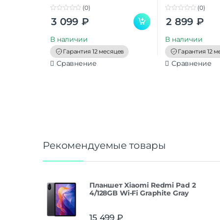
(0)
(0)
0
0
3 099
₽
2 899
₽
o
o
u
u
t
t
В наличии
В наличии
o
o
f
f
Гарантия 12 месяцев
Гарантия 12 м
5
5
Сравнение
Сравнение
Рекомендуемые товары
Планшет Xiaomi Redmi Pad 2
4/128GB Wi-Fi Graphite Gray
15 499
₽