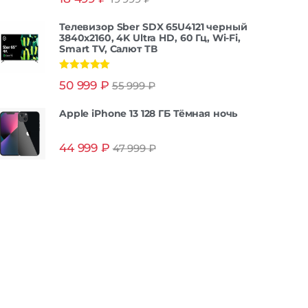
из 5
Телевизор Sber SDX 65U4121 черный
3840x2160, 4K Ultra HD, 60 Гц, Wi-Fi,
Smart TV, Салют ТВ
Оценка
5.00
50 999
₽
55 999
₽
из 5
Apple iPhone 13 128 ГБ Тёмная ночь
44 999
₽
47 999
₽