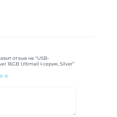
16 Гб
 2.0
MB/s
 MB/s
70°C
авит отзыв на “USB-
r 16GB UltimaII I-серия, Silver”