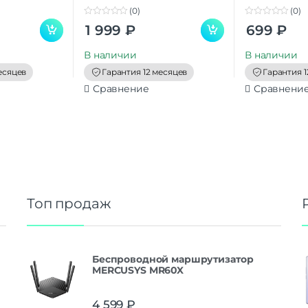
(0)
(0)
0
0
1 999
₽
699
₽
o
o
u
u
t
t
В наличии
В наличии
o
o
f
f
есяцев
Гарантия 12 месяцев
Гарантия 1
5
5
Сравнение
Сравнени
Топ продаж
Беспроводной маршрутизатор
MERCUSYS MR60X
4 599
₽