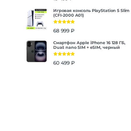
Игровая консоль PlayStation 5 Slim
(CFI-2000 A01)
Оценка
5.00
68 999
₽
из 5
Смартфон Apple iPhone 16 128 ГБ,
Dual: nano SIM + eSIM, черный
Оценка
5.00
60 499
₽
из 5