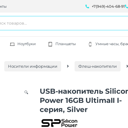
кты
+7(949)-404-68-91
Ноутбуки
Планшеты
Умные часы, бра
Носители информации
Флеш-накопители
USB-накопитель Silico
🔍
Power 16GB UltimaII I-
серия, Silver