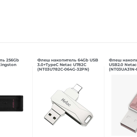
ль 256Gb
Флеш накопитель 64Gb USB
Флеш накоп
Kingston
3.0+TypeC Netac U782C
USB2.0 Netac
(NT03U782C-064G-32PN)
(NT03UA31N-
розовая