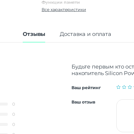
Функции памяти
Все характеристики
Объем памяти
Интерфейсы/разъемы
Интерфейс USB
USB
Отзывы
Доставка и оплата
Основные характеристики
Скорость чтения
100 
Скорость записи
10
Макс. рабочая температура
Будьте первым кто ост
накопитель Silicon Powe
Ваш рейтинг
Ваш отзыв
0
0
0