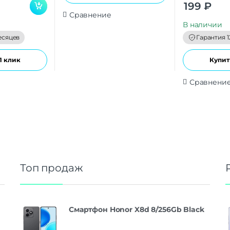
0
199
₽
o
u
Сравнение
t
В наличии
o
f
есяцев
Гарантия 1
5
1 клик
Купить
Сравнени
Топ продаж
Смартфон Honor X8d 8/256Gb Black