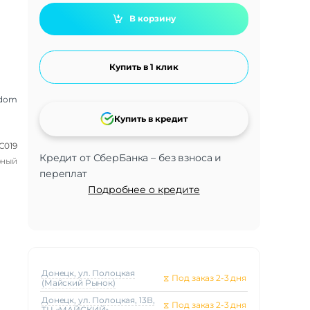
В корзину
Купить в 1 клик
ldom
Купить в кредит
C019
Кредит от СберБанка – без взноса и
рный
переплат
Подробнее о кредите
Донецк, ул. Полоцкая
⧖
Под заказ 2-3 дня
(Майский Рынок)
Донецк, ул. Полоцкая, 13В,
⧖
Под заказ 2-3 дня
ТЦ «МАЙСКИЙ»