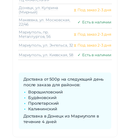
Донецк, ул. Куприна
⧖
Под заказ 2-3 дня
(Мирный)
Макеeвка, ул. Московская,
✓
Есть в наличии
22/46
Мариуполь, пр.
⧖
Под заказ 2-3 дня
Металлургов, 56
Мариуполь, ул. Энгельса, 32
⧖
Под заказ 2-3 дня
Мариуполь, ул. Киевская, 58
✓
Есть в наличии
Доставка от 500р на следующий день
после заказа для районов:
Ворошиловский
Будёновский
Пролетарский
Калининский
Доставка в Донецк из Мариуполя в
течение 4 дней