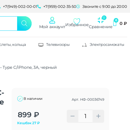
+7(949)-002-00-01
+7(959)-002-35-50
Звоните с 9:00 до 20:00
0
₽
Избранное
Мой аккаунт
Сравнение
слеты, кольца
Телевизоры
Электросамокаты
– Type C/iPhone, 3A, черный
C-
В наличии
Арт.
НФ-00036749
pe
Alternative:
899
₽
Кешбэк
27
₽