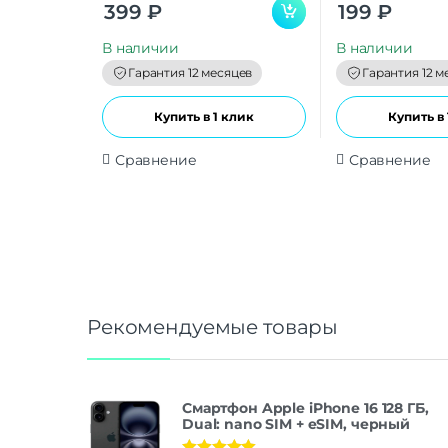
0
0
399
₽
199
₽
o
o
u
u
t
t
В наличии
В наличии
o
o
f
f
Гарантия 12 месяцев
Гарантия 12 м
5
5
Купить в 1 клик
Купить в 
Сравнение
Сравнение
Рекомендуемые товары
Смартфон Apple iPhone 16 128 ГБ,
Dual: nano SIM + eSIM, черный