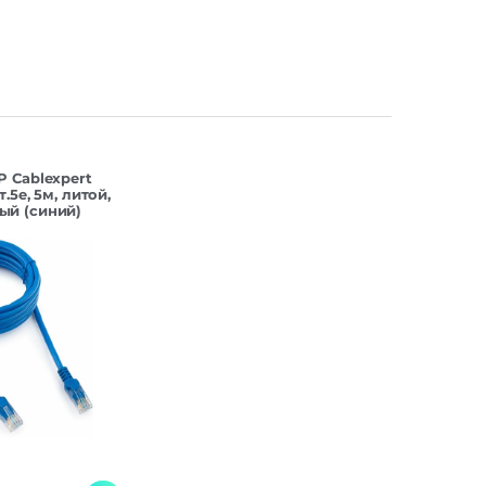
P Cablexpert
.5e, 5м, литой,
й (синий)