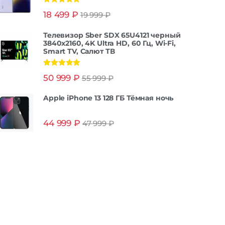
Оценка
5.00
18 499
₽
19 999
₽
из 5
Телевизор Sber SDX 65U4121 черный
3840x2160, 4K Ultra HD, 60 Гц, Wi-Fi,
Smart TV, Салют ТВ
Оценка
5.00
50 999
₽
55 999
₽
из 5
Apple iPhone 13 128 ГБ Тёмная ночь
44 999
₽
47 999
₽