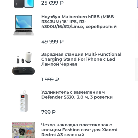
25 099
₽
Ноутбук Maibenben M16B (M16B-
R343UM) 16" IPS, R3-
4300U/16/512/Linux, серебристый
49 999
₽
Зарядная станция Multi-Functional
Charging Stand For iPhone с Led
Лампой Черная
1 999
₽
Удлинитель с заземлением
Defender S330, 3.0 м, 3 розетки
799
₽
Чехол-накладка пластиковая с
кольцом Fashion case для Xiaomi
Redmi A3 зеленый