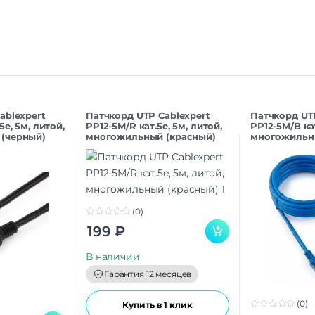
ablexpert
Патчкорд UTP Cablexpert
Патчкорд UT
5e, 5м, литой,
PP12-5M/R кат.5e, 5м, литой,
PP12-5M/B кат
(черный)
многожильный (красный)
многожильны
(0)
0
199
₽
o
u
t
В наличии
o
f
Гарантия 12 месяцев
5
(0)
Купить в 1 клик