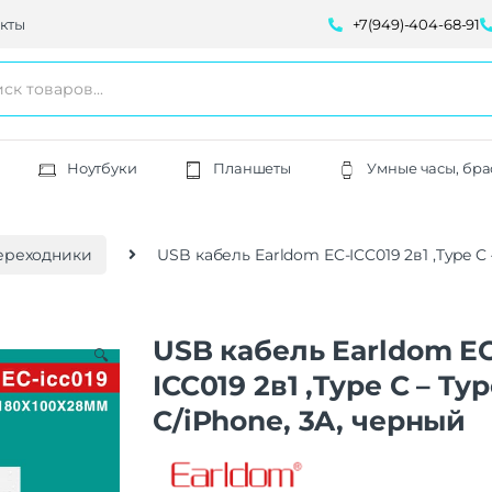
кты
+7(949)-404-68-91
Ноутбуки
Планшеты
Умные часы, бра
ереходники
USB кабель Earldom EC-ICC019 2в1 ,Type C 
USB кабель Earldom E
🔍
ICC019 2в1 ,Type C – Ty
C/iPhone, 3A, черный