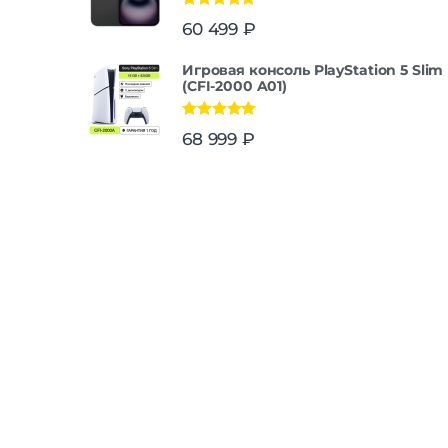
Оценка
5.00
60 499
₽
из 5
Игровая консоль PlayStation 5 Slim
(CFI-2000 A01)
Оценка
5.00
68 999
₽
из 5