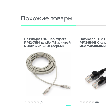
Похожие товары
Патчкорд UTP Cablexpert
Патчкорд UTP C
PP12-7.5M кат.5e, 7.5м, литой,
PP12-5M/BK кат.
многожильный (серый)
многожильный 
(0)
(0)