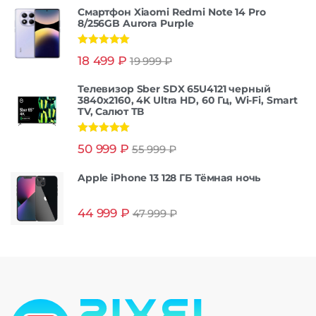
Смартфон Xiaomi Redmi Note 14 Pro
8/256GB Aurora Purple
Оценка
5.00
18 499
₽
19 999
₽
из 5
Телевизор Sber SDX 65U4121 черный
3840x2160, 4K Ultra HD, 60 Гц, Wi-Fi, Smart
TV, Салют ТВ
Оценка
5.00
50 999
₽
55 999
₽
из 5
Apple iPhone 13 128 ГБ Тёмная ночь
44 999
₽
47 999
₽