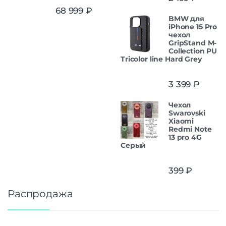
Оценка
5.00
68 999
₽
из 5
BMW для
iPhone 15 Pro
чехол
GripStand M-
Collection PU
Tricolor line Hard Grey
3 399
₽
Чехол
Swarovski
Xiaomi
Redmi Note
13 pro 4G
Серый
399
₽
Распродажа