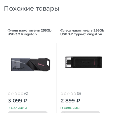
Похожие товары
Флеш накопитель 256Gb
Флеш накопитель 256Gb
USB 3.2 Kingston
USB 3.2 Type-C Kingston
DataTraveler Exodia Onyx
DataTraveler 70
(DTXON/256GB)
(0)
(0)
0
0
3 099
₽
2 899
₽
o
o
u
u
t
t
В наличии
В наличии
o
o