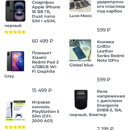
ударопрочн
Смартфон
ого пластика
Apple iPhone
под карбон
16 128 ГБ,
Luxo Микс
Dual: nano
SIM + eSIM,
черный
599
₽
Оценка
5.00
60 499
₽
Книжка
из 5
GrifOn
Leather
Планшет
Series Redmi
Xiaomi
Note 12Pro
Redmi Pad 2
Global blue
4/128GB Wi-
Fi Graphite
Gray
599
₽
15 499
₽
Реле
напряжения
c дисплеем
Игровая
Energenie
консоль
EHB8-3, 15A,
PlayStation 5
черный, блистер
Slim (CFI-
2000 A01)
2 199
₽