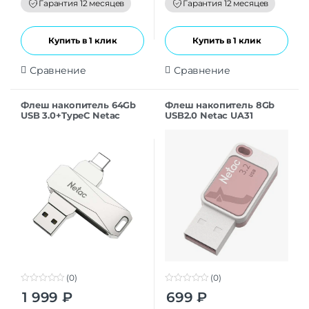
f
f
Гарантия 12 месяцев
Гарантия 12 месяцев
5
5
Купить в 1 клик
Купить в 1 клик
Сравнение
Сравнение
Флеш накопитель 64Gb
Флеш накопитель 8Gb
USB 3.0+TypeC Netac
USB2.0 Netac UA31
U782C (NT03U782C-064G-
(NT03UA31N-008G-20PK),
32PN)
розовая
(0)
(0)
0
0
1 999
₽
699
₽
o
o
u
u