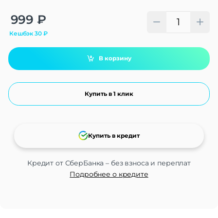
Alternative:
999
₽
Кешбэк
30
₽
В корзину
Купить в 1 клик
Купить в кредит
Кредит от СберБанка – без взноса и переплат
Подробнее о кредите