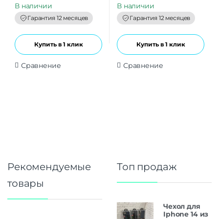
t
t
В наличии
В наличии
o
o
f
f
Гарантия 12 месяцев
Гарантия 12 месяцев
5
5
Купить в 1 клик
Купить в 1 клик
Сравнение
Сравнение
Рекомендуемые
Топ продаж
товары
Чехол для
Iphone 14 из