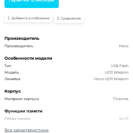
Сравнение
Добавить в избранное
Производитель
Производитель
Hoco
Особенности модели
Тип
USB Flash
Модель
UD11 Wisdom
Линейка
Hoco UD11 Wisdom
Корпус
Материал корпуса
Пластик
Функции памяти
Объем памяти
64 Гб
Все характеристики
Интерфейсы/разъемы