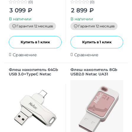
(0)
(0)
0
0
3 099
₽
2 899
₽
o
o
u
u
t
t
В наличии
В наличии
o
o
f
f
Гарантия 12 месяцев
Гарантия 12 месяцев
5
5
Купить в 1 клик
Купить в 1 клик
Сравнение
Сравнение
Флеш накопитель 64Gb
Флеш накопитель 8Gb
USB 3.0+TypeC Netac
USB2.0 Netac UA31
U782C (NT03U782C-064G-
(NT03UA31N-008G-20PK),
32PN)
розовая