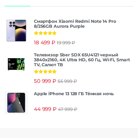
Смартфон Xiaomi Redmi Note 14 Pro
8/256GB Aurora Purple
Оценка
5.00
18 499
₽
19 999
₽
из 5
Телевизор Sber SDX 65U4121 черный
3840x2160, 4K Ultra HD, 60 Гц, Wi-Fi, Smart
TV, Салют ТВ
Оценка
5.00
50 999
₽
55 999
₽
из 5
Apple iPhone 13 128 ГБ Тёмная ночь
44 999
₽
47 999
₽