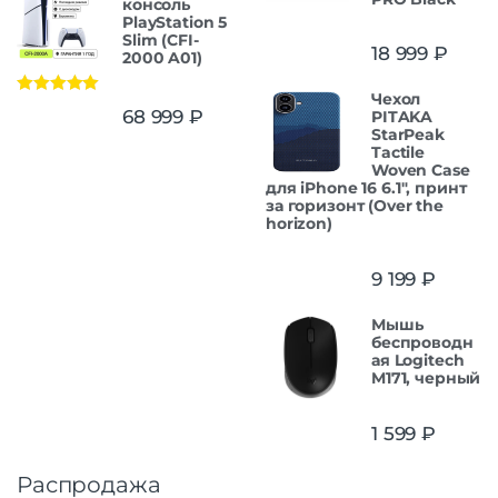
консоль
PlayStation 5
Slim (CFI-
18 999
₽
2000 A01)
Чехол
Оценка
5.00
68 999
₽
PITAKA
из 5
StarPeak
Tactile
Woven Case
для iPhone 16 6.1", принт
за горизонт (Over the
horizon)
9 199
₽
Мышь
беспроводн
ая Logitech
M171, черный
1 599
₽
Распродажа