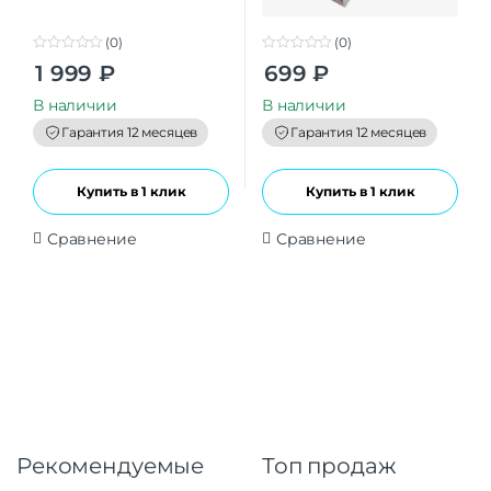
(0)
(0)
0
0
1 999
₽
699
₽
o
o
u
u
t
t
В наличии
В наличии
o
o
f
f
Гарантия 12 месяцев
Гарантия 12 месяцев
5
5
Купить в 1 клик
Купить в 1 клик
Сравнение
Сравнение
Рекомендуемые
Топ продаж