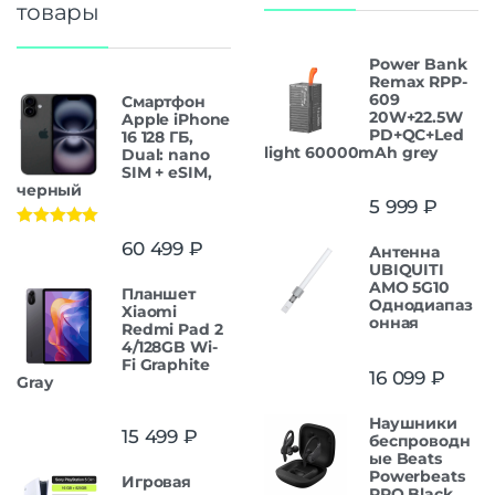
товары
Power Bank
Remax RPP-
609
Смартфон
20W+22.5W
Apple iPhone
PD+QC+Led
16 128 ГБ,
light 60000mAh grey
Dual: nano
SIM + eSIM,
черный
5 999
₽
Оценка
5.00
60 499
₽
Антенна
из 5
UBIQUITI
AMO 5G10
Планшет
Однодиапаз
Xiaomi
онная
Redmi Pad 2
4/128GB Wi-
Fi Graphite
16 099
₽
Gray
Наушники
15 499
₽
беспроводн
ые Beats
Powerbeats
Игровая
PRO Black