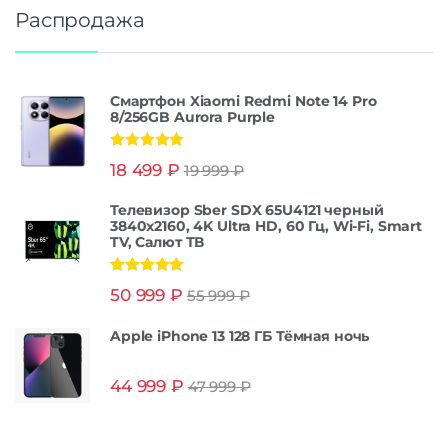
Распродажа
Смартфон Xiaomi Redmi Note 14 Pro
8/256GB Aurora Purple
Оценка
5.00
18 499
₽
19 999
₽
из 5
Телевизор Sber SDX 65U4121 черный
3840x2160, 4K Ultra HD, 60 Гц, Wi-Fi, Smart
TV, Салют ТВ
Оценка
5.00
50 999
₽
55 999
₽
из 5
Apple iPhone 13 128 ГБ Тёмная ночь
44 999
₽
47 999
₽