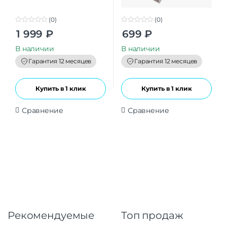
(0)
(0)
0
0
1 999
₽
699
₽
o
o
u
u
t
t
В наличии
В наличии
o
o
f
f
Гарантия 12 месяцев
Гарантия 12 месяцев
5
5
Купить в 1 клик
Купить в 1 клик
Сравнение
Сравнение
Рекомендуемые
Топ продаж