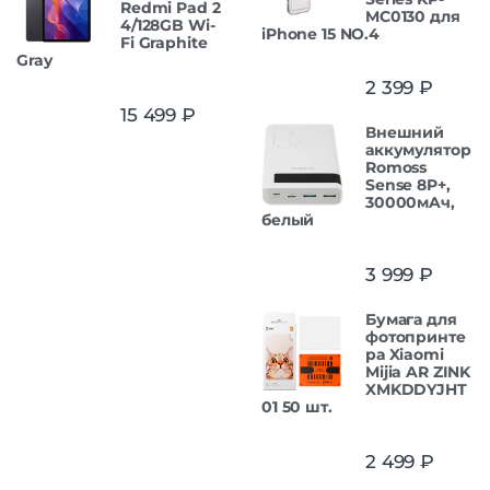
Redmi Pad 2
MC0130 для
4/128GB Wi-
iPhone 15 NO.4
Fi Graphite
Gray
2 399
₽
15 499
₽
Внешний
аккумулятор
Romoss
Sense 8P+,
30000мAч,
белый
3 999
₽
Бумага для
фотопринте
ра Xiaomi
Mijia AR ZINK
XMKDDYJHT
01 50 шт.
2 499
₽