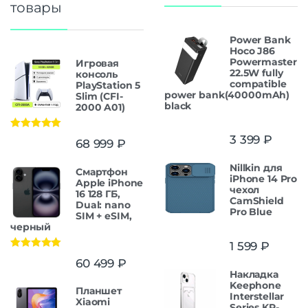
товары
Power Bank
Hoco J86
Powermaster
Игровая
22.5W fully
консоль
compatible
PlayStation 5
power bank(40000mAh)
Slim (CFI-
black
2000 A01)
Оценка
5.00
3 399
₽
68 999
₽
из 5
Nillkin для
Смартфон
iPhone 14 Pro
Apple iPhone
чехол
16 128 ГБ,
CamShield
Dual: nano
Pro Blue
SIM + eSIM,
черный
1 599
₽
Оценка
5.00
60 499
₽
из 5
Накладка
Keephone
Планшет
Interstellar
Xiaomi
Series KP-