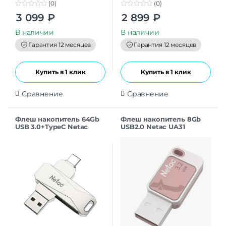
(0)
(0)
0
0
3 099
₽
2 899
₽
o
o
u
u
t
t
В наличии
В наличии
o
o
f
f
Гарантия 12 месяцев
Гарантия 12 месяцев
5
5
Купить в 1 клик
Купить в 1 клик
Сравнение
Сравнение
Флеш накопитель 64Gb
Флеш накопитель 8Gb
USB 3.0+TypeC Netac
USB2.0 Netac UA31
U782C (NT03U782C-064G-
(NT03UA31N-008G-20PK),
32PN)
розовая