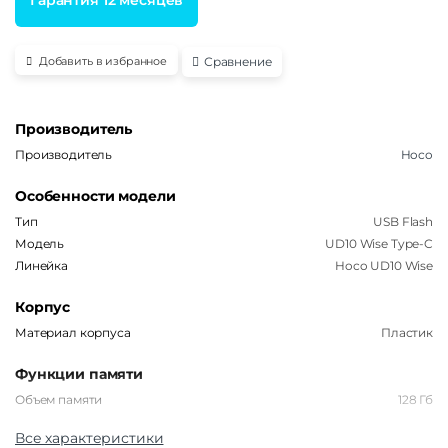
Сравнение
Добавить в избранное
Производитель
Производитель
Hoco
Особенности модели
Тип
USB Flash
Модель
UD10 Wise Type-C
Линейка
Hoco UD10 Wise
Корпус
Материал корпуса
Пластик
Функции памяти
Объем памяти
128 Гб
Все характеристики
Интерфейсы/разъемы