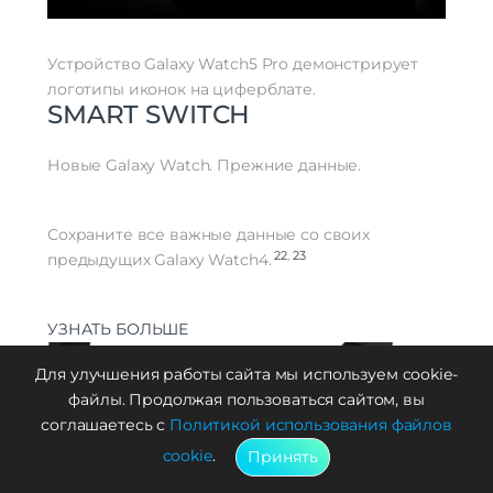
Устройство Galaxy Watch5 Pro демонстрирует
логотипы иконок на циферблате.
SMART SWITCH
Новые Galaxy Watch. Прежние данные.
Сохраните все важные данные со своих
22
,
23
предыдущих Galaxy Watch4.
УЗНАТЬ БОЛЬШЕ
Для улучшения работы сайта мы используем cookie-
файлы. Продолжая пользоваться сайтом, вы
соглашаетесь с
Политикой использования файлов
cookie
.
Принять