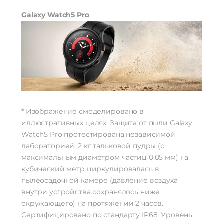
Диагональ экрана
1.4"
Разрешение
450×450
Galaxy Watch5 Pro
Защитное стекло
Sapphire Crystal
Активный экран
Да
Яркость
1000 кд/м²
Стандарт связи/интернет
Телефонные звонки
Да
Процессор
* Изображение смоделировано в
Процессор
Exynos W920
иллюстративных целях. Защита от пыли Galaxy
Частота процессора
1.4 ГГц
Watch5 Pro протестирована независимой
Аккумулятор
лабораторией: 2 кг тальковой пудры (с
Аккумулятор
Li-Ion
максимальным диаметром частиц 0.05 мм) на
Емкость аккумулятора
590 мАч
кубический метр циркулировалась в
Время заряда
До 1.5 ч
пылеосадочной камере (давление воздуха
Время работы
До 80 часов
внутри устройства сохранялось ниже
окружающего) на протяжении 2 часов.
Отслеживание
Сертифицировано по стандарту IP68. Уровень
Дыхательные упражнения
Да