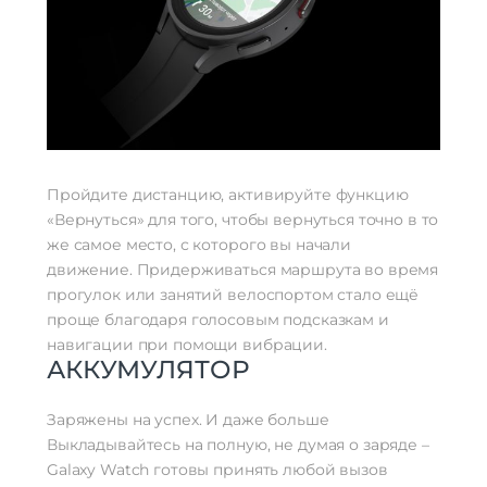
Пройдите дистанцию, активируйте функцию
«Вернуться» для того, чтобы вернуться точно в то
же самое место, с которого вы начали
движение. Придерживаться маршрута во время
прогулок или занятий велоспортом стало ещё
проще благодаря голосовым подсказкам и
навигации при помощи вибрации.
АККУМУЛЯТОР
Заряжены на успех. И даже больше
Выкладывайтесь на полную, не думая о заряде –
Galaxy Watch готовы принять любой вызов