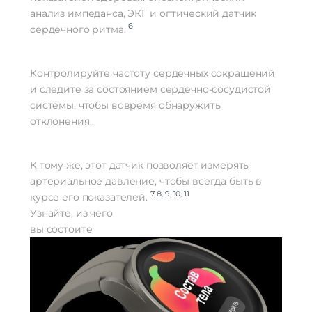
анализ импеданса, ЭКГ и оптический датчик
6
сердечного ритма.
Контролируйте частоту сердечных сокращений
и следите за состоянием сердечно-сосудистой
системы, чтобы вовремя обнаружить
отклонения.
К тому же, этот датчик позволяет измерять
артериальное давление, чтобы всегда быть в
7
,
8
,
9
,
10
,
11
курсе его показателей.
Узнайте, из чего
вы состоите