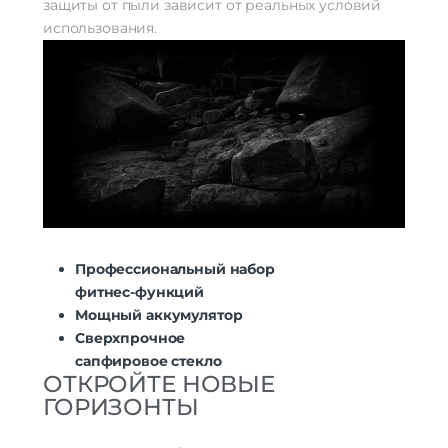
защиты от пыли зависит от реальных условий
Физическая активность
Да
использования.
Мониторинг сна
Да
Уровень стресса
Да
Женское здоровье
Да
Датчики
Акселерометр
Да
Гироскоп
Да
Пульсоксиметр
Да
Беспроводные технологии
Беспроводные технологии
Bluetooth | Wi-Fi
Профессиональный набор
Версия Bluetooth
5.2
фитнес-функций
NFC
нет
Мощный аккумулятор
Сверхпрочное
Питание
сапфировое стекло
Функции зарядки
быстрая зарядка
ОТКРОЙТЕ НОВЫЕ
ГОРИЗОНТЫ
Навигация
Навигация
GPS | ГЛОНАСС