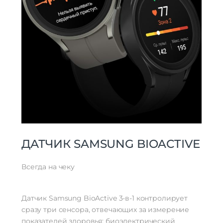
ДАТЧИК SAMSUNG BIOACTIVE
Всегда на чеку
Датчик Samsung BioActive 3-в-1 контролирует
сразу три сенсора, отвечающих за измерение
показателей здоровья: биоэлектрический