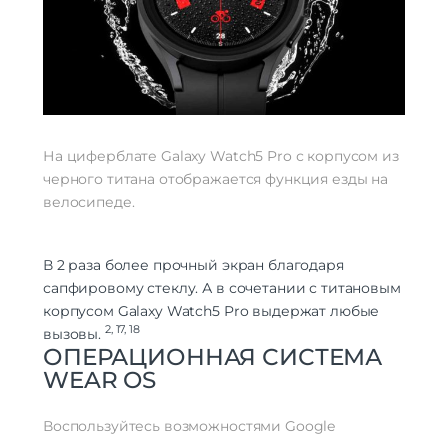
На циферблате Galaxy Watch5 Pro с корпусом из
черного титана отображается функция езды на
велосипеде.
В 2 раза более прочный экран благодаря
сапфировому стеклу. А в сочетании с титановым
корпусом Galaxy Watch5 Pro выдержат любые
2
,
17
,
18
вызовы.
ОПЕРАЦИОННАЯ СИСТЕМА
WEAR OS
Воспользуйтесь возможностями Google