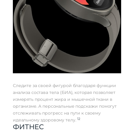
Следите за своей фигурой благодаря функции
анализа состава тела (БИА), которая позволяет
измерять процент жира и мышечной ткани в
организме. А персональные подсказки помогут
отслеживать прогресс на пути к своему
12
идеальному здоровому телу.
ФИТНЕС