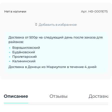
Форма корпуса часов
Круглая
Материал корпуса
Титан
Нет в наличии
Арт.
НФ-00011075
Материал браслета/
Титан
ремешка
Ширина ремешка
22 мм
Добавить в избранное
Сменные ремешки
Да
Тип застежки
Пряжка
Доставка от 500р на следующий день после заказа для
районов:
Габариты
Ворошиловский
Вес
46.5 г
Будёновский
Пролетарский
Размеры (ШxВxТ)
45.4×45.4×10.5 мм
Калининский
Операционная система
Доставка в Донецк из Мариуполя в течение 4 дней
Операционная система
Wear OS 3
Функции памяти
Объем памяти
16 Гб
Описание
Отзывы
Доставка 
Дисплей
Дисплей
Super AMOLED