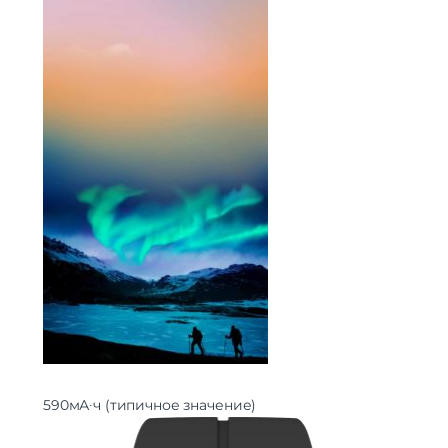
590
мА∙ч (типичное значение)