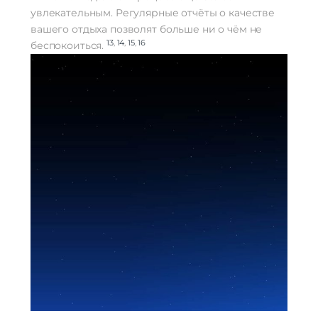
увлекательным. Регулярные отчёты о качестве
вашего отдыха позволят больше ни о чём не
13
,
14
,
15
,
16
беспокоиться.