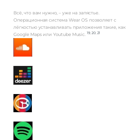
Всё, что вам нужно, – уже на запястье.
Операционная система Wear OS позволяет с
лёгкостью устанавливать приложения такие, как
19
,
20
,
21
Google Maps или Youtube Music.