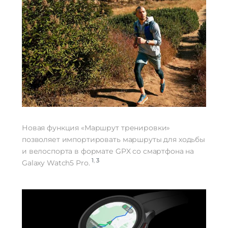
Новая функция «Маршрут тренировки»
позволяет импортировать маршруты для ходьбы
и велоспорта в формате GPX со смартфона на
1
,
3
Galaxy Watch5 Pro.