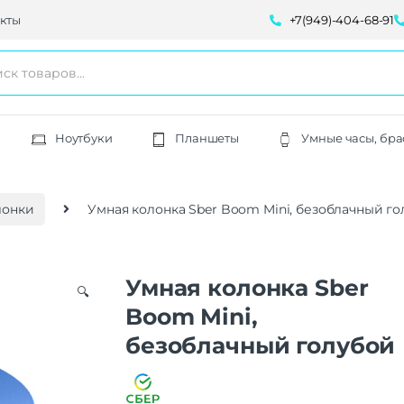
кты
+7(949)-404-68-91
Ноутбуки
Планшеты
Умные часы, бра
лонки
Умная колонка Sber Boom Mini, безоблачный г
Умная колонка Sber
🔍
Boom Mini,
безоблачный голубой