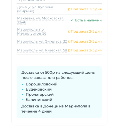
Донецк, ул. Куприна
⧖
Под заказ 2-3 дня
(Мирный)
Макеeвка, ул. Московская,
✓
Есть в наличии
22/46
Мариуполь, пр.
⧖
Под заказ 2-3 дня
Металлургов, 56
Мариуполь, ул. Энгельса, 32
⧖
Под заказ 2-3 дня
Мариуполь, ул. Киевская, 58
⧖
Под заказ 2-3 дня
Доставка от 500р на следующий день
после заказа для районов:
Ворошиловский
Будёновский
Пролетарский
Калининский
Доставка в Донецк из Мариуполя в
течение 4 дней