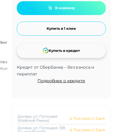
В корзину
Купить в 1 клик
Sber
Купить в кредит
Mini
Кредит от СберБанка – без взноса и
убой
переплат
Подробнее о кредите
Донецк, ул. Полоцкая
⧖
Под заказ 2-3 дня
(Майский Рынок)
Донецк, ул. Полоцкая, 13В,
⧖
Под заказ 2-3 дня
ТЦ «МАЙСКИЙ»