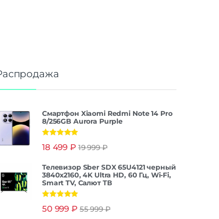
Распродажа
Смартфон Xiaomi Redmi Note 14 Pro
8/256GB Aurora Purple
Оценка
5.00
18 499
₽
19 999
₽
из 5
Телевизор Sber SDX 65U4121 черный
3840x2160, 4K Ultra HD, 60 Гц, Wi-Fi,
Smart TV, Салют ТВ
Оценка
5.00
50 999
₽
55 999
₽
из 5