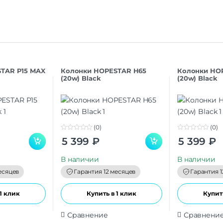
TAR P15 MAX
Колонки HOPESTAR H65
Колонки HO
(20w) Black
(20w) Black
(0)
(0)
0
0
5 399
₽
5 399
₽
o
o
u
u
t
t
В наличии
В наличии
o
o
f
f
есяцев
Гарантия 12 месяцев
Гарантия 1
5
5
1 клик
Купить в 1 клик
Купить
Сравнение
Сравнени