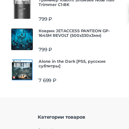
Триммер Xiaomi Showsee Nose Hair
Trimmer C1-BK
799
₽
Коврик JETACCESS PANTEON GP-
164SM REVOLT (500x330x3мм)
799
₽
Alone in the Dark [PS5, русские
субтитры]
7 699
₽
Категории товаров