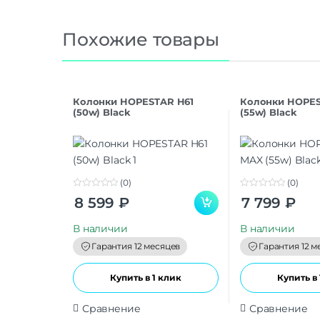
Похожие товары
Колонки HOPESTAR H61
Колонки HOPES
(50w) Black
(55w) Black
(0)
(0)
0
0
8 599
₽
7 799
₽
o
o
u
u
t
t
В наличии
В наличии
o
o
f
f
Гарантия 12 месяцев
Гарантия 12 м
5
5
Купить в 1 клик
Купить в 
Сравнение
Сравнение