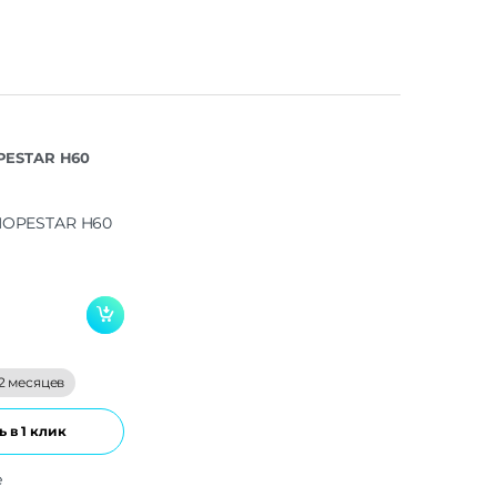
PESTAR H60
2 месяцев
 в 1 клик
е