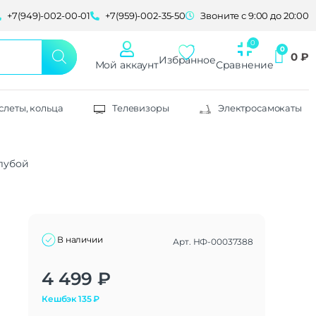
+7(949)-002-00-01
+7(959)-002-35-50
Звоните с 9:00 до 20:00
0
₽
Избранное
Мой аккаунт
Сравнение
слеты, кольца
Телевизоры
Электросамокаты
олубой
В наличии
Арт.
НФ-00037388
Alternative:
4 499
₽
Кешбэк
135
₽