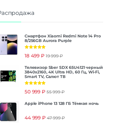
Распродажа
Смартфон Xiaomi Redmi Note 14 Pro
8/256GB Aurora Purple
Оценка
5.00
18 499
₽
19 999
₽
из 5
Телевизор Sber SDX 65U4121 черный
3840x2160, 4K Ultra HD, 60 Гц, Wi-Fi,
Smart TV, Салют ТВ
Оценка
5.00
50 999
₽
55 999
₽
из 5
Apple iPhone 13 128 ГБ Тёмная ночь
44 999
₽
47 999
₽