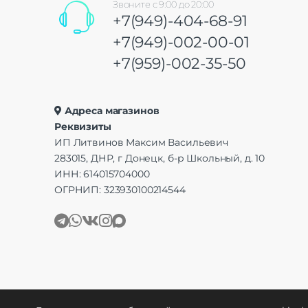
Звоните с 9:00 до 20:00
+7(949)-404-68-91
+7(949)-002-00-01
+7(959)-002-35-50
Адреса магазинов
Реквизиты
ИП Литвинов Максим Васильевич
283015, ДНР, г Донецк, б-р Школьный, д. 10
ИНН: 614015704000
ОГРНИП: 323930100214544