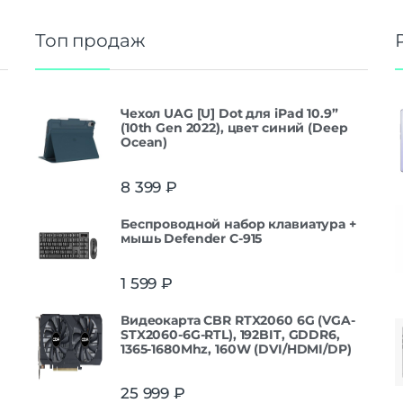
Топ продаж
Чехол UAG [U] Dot для iPad 10.9”
(10th Gen 2022), цвет синий (Deep
Ocean)
8 399
₽
Беспроводной набор клавиатура +
мышь Defender С-915
1 599
₽
Видеокарта CBR RTX2060 6G (VGA-
STX2060-6G-RTL), 192BIT, GDDR6,
1365-1680Mhz, 160W (DVI/HDMI/DP)
25 999
₽