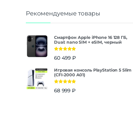
Рекомендуемые товары
Смартфон Apple iPhone 16 128 ГБ,
Dual: nano SIM + eSIM, черный
Оценка
5.00
60 499
₽
из 5
Игровая консоль PlayStation 5 Slim
(CFI-2000 A01)
Оценка
5.00
68 999
₽
из 5