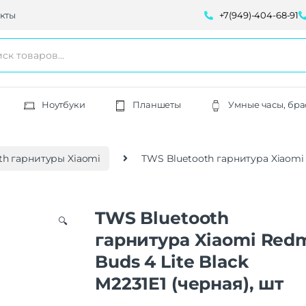
кты
+7(949)-404-68-91
Ноутбуки
Планшеты
Умные часы, бра
th гарнитуры Xiaomi
TWS Bluetooth гарнитура Xiaomi R
TWS Bluetooth
🔍
гарнитура Xiaomi Red
Buds 4 Lite Black
M2231E1 (черная), шт