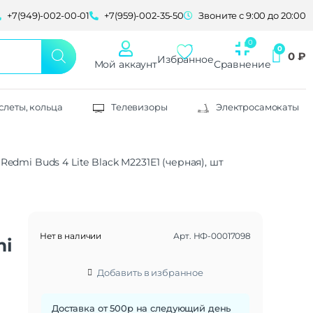
+7(949)-002-00-01
+7(959)-002-35-50
Звоните с 9:00 до 20:00
0
₽
Избранное
Мой аккаунт
Сравнение
слеты, кольца
Телевизоры
Электросамокаты
edmi Buds 4 Lite Black M2231E1 (черная), шт
Нет в наличии
Арт.
НФ-00017098
mi
Добавить в избранное
Доставка от 500р на следующий день