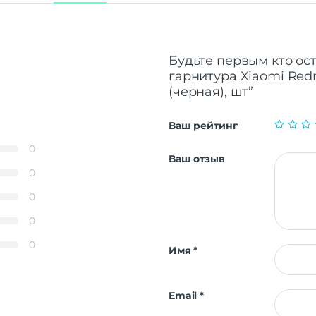
Будьте первым кто ост
гарнитура Xiaomi Redm
(черная), шт”
Ваш рейтинг
0
Ваш отзыв
0
0
0
0
Имя
*
Email
*