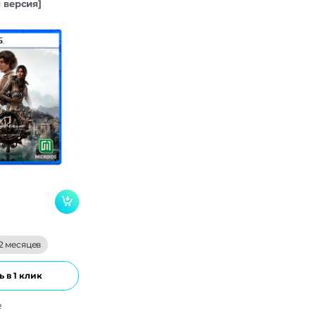
я версия]
2 месяцев
 в 1 клик
е