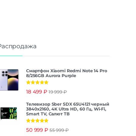
Распродажа
Смартфон Xiaomi Redmi Note 14 Pro
8/256GB Aurora Purple
Оценка
5.00
18 499
₽
19 999
₽
из 5
Телевизор Sber SDX 65U4121 черный
3840x2160, 4K Ultra HD, 60 Гц, Wi-Fi,
Smart TV, Салют ТВ
Оценка
5.00
50 999
₽
55 999
₽
из 5