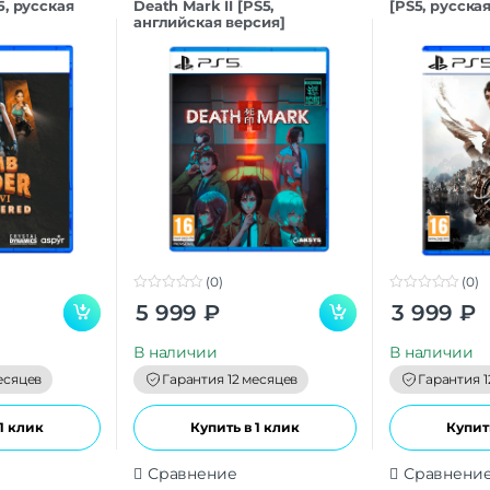
5, русская
Death Mark II [PS5,
[PS5, русска
английская версия]
(0)
(0)
0
0
5 999
₽
3 999
₽
o
o
u
u
t
t
В наличии
В наличии
o
o
f
f
есяцев
Гарантия 12 месяцев
Гарантия 1
5
5
1 клик
Купить в 1 клик
Купить
Сравнение
Сравнени