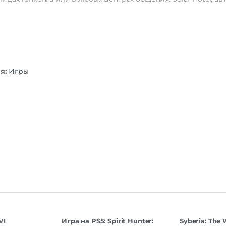
ия:
Игры
VI
Игра на PS5: Spirit Hunter:
Syberia: The 