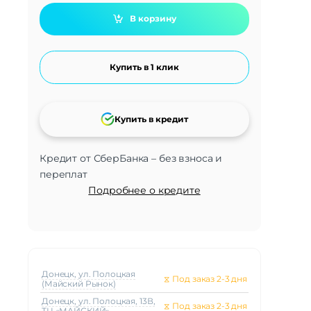
В корзину
Купить в 1 клик
Купить в кредит
Кредит от СберБанка – без взноса и
переплат
Подробнее о кредите
Донецк, ул. Полоцкая
⧖
Под заказ 2-3 дня
(Майский Рынок)
Донецк, ул. Полоцкая, 13В,
⧖
Под заказ 2-3 дня
ТЦ «МАЙСКИЙ»