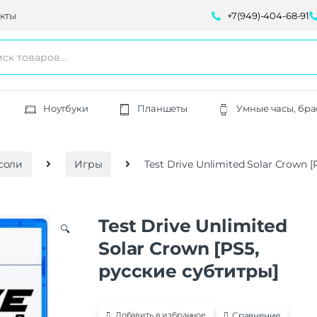
кты
+7(949)-404-68-91
Ноутбуки
Планшеты
Умные часы, бра
соли
Игры
Test Drive Unlimited Solar Crown 
Test Drive Unlimited
🔍
Solar Crown [PS5,
русские субтитры]
Сравнение
Добавить в избранное