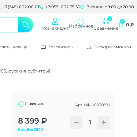
+7(949)-002-00-01
+7(959)-002-35-50
Звоните с 9:00 до 20:00
0
₽
Избранное
Мой аккаунт
Сравнение
слеты, кольца
Телевизоры
Электросамокаты
[PS5, русские субтитры]
В наличии
Арт.
НФ-00036896
Alternative:
8 399
₽
Кешбэк
252
₽