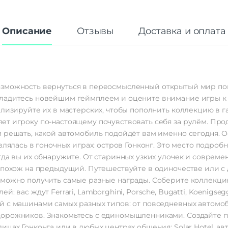
Описание
Отзывы
Доставка и оплата
это возможность вернуться в переосмысленный открытый мир 
ладитесь новейшим геймплеем и оцените внимание игры к 
лизируйте их в мастерских, чтобы пополнить коллекцию в га
т игроку по-настоящему почувствовать себя за рулём. Прод
 решать, какой автомобиль подойдёт вам именно сегодня. О
лялась в гоночных играх: остров Гонконг. Это место подробно
гда вы их обнаружите. От старинных узких улочек и соврем
епохож на предыдущий. Путешествуйте в одиночестве или с 
 можно получить самые разные награды. Соберите коллекц
: вас ждут Ferrari, Lamborghini, Porsche, Bugatti, Koenigseg
 с машинами самых разных типов: от повседневных автомоб
орожников. Знакомьтесь с единомышленниками. Создайте п
цах Гонконга или в любых центрах общения: Solar Hotel, авт