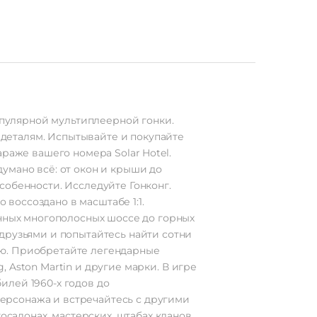
популярной мультиплеерной гонки.
деталям. Испытывайте и покупайте
раже вашего номера Solar Hotel.
умано всё: от окон и крыши до
собенности. Исследуйте Гонконг.
 воссоздано в масштабе 1:1.
енных многополосных шоссе до горных
друзьями и попытайтесь найти сотни
ию. Приобретайте легендарные
g, Aston Martin и другие марки. В игре
илей 1960-х годов до
ерсонажа и встречайтесь с другими
осалонах, мастерских, штабах кланов…