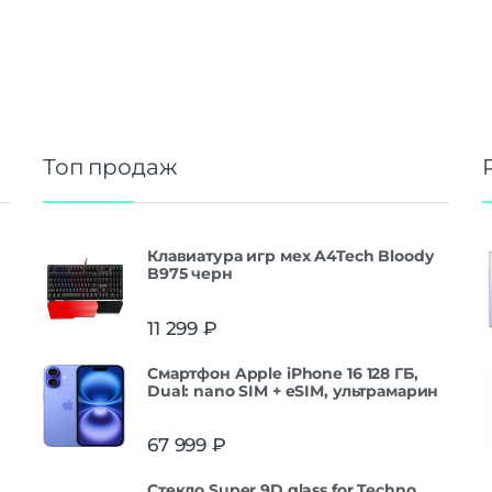
Топ продаж
Клавиатура игр мех A4Tech Bloody
B975 черн
11 299
₽
Смартфон Apple iPhone 16 128 ГБ,
Dual: nano SIM + eSIM, ультрамарин
67 999
₽
Стекло Super 9D glass for Techno