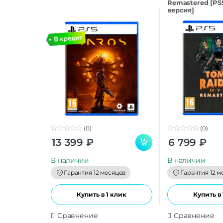
Remastered [PS
версия]
(0)
(0)
0
0
13 399
₽
6 799
₽
o
o
u
u
t
t
В наличии
В наличии
o
o
f
f
Гарантия 12 месяцев
Гарантия 12 м
5
5
Купить в 1 клик
Купить в 
Сравнение
Сравнение