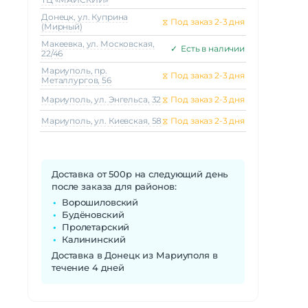
Донецк, ул. Куприна
⧖
Под заказ 2-3 дня
(Мирный)
Макеeвка, ул. Московская,
✓
Есть в наличии
22/46
Мариуполь, пр.
⧖
Под заказ 2-3 дня
Металлургов, 56
Мариуполь, ул. Энгельса, 32
⧖
Под заказ 2-3 дня
Мариуполь, ул. Киевская, 58
⧖
Под заказ 2-3 дня
Доставка от 500р на следующий день
после заказа для районов:
Ворошиловский
Будёновский
Пролетарский
Калининский
Доставка в Донецк из Мариуполя в
течение 4 дней