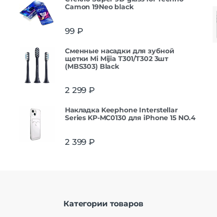
Camon 19Neo black
99
₽
Сменные насадки для зубной
щетки Mi Mijia T301/T302 3шт
(MBS303) Black
2 299
₽
Накладка Keephone Interstellar
Series KP-MC0130 для iPhone 15 NO.4
2 399
₽
Категории товаров