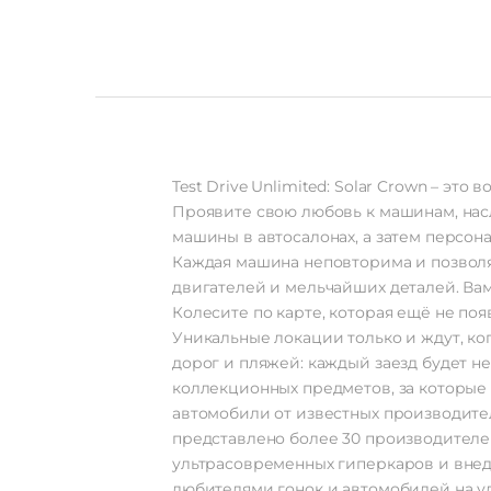
Test Drive Unlimited: Solar Crown – 
Проявите свою любовь к машинам, нас
машины в автосалонах, а затем персона
Каждая машина неповторима и позволяе
двигателей и мельчайших деталей. Вам
Колесите по карте, которая ещё не появ
Уникальные локации только и ждут, ко
дорог и пляжей: каждый заезд будет н
коллекционных предметов, за которые
автомобили от известных производителей
представлено более 30 производителей
ультрасовременных гиперкаров и внед
любителями гонок и автомобилей на ули