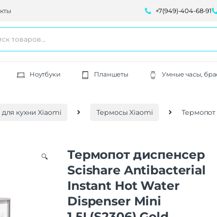
кты
+7(949)-404-68-91
Ноутбуки
Планшеты
Умные часы, бра
 для кухни Xiaomi
Термосы Xiaomi
Термопот д
Термопот диспенсер
🔍
Scishare Antibacterial
Instant Hot Water
Dispenser Mini
1.5L(S2306) Gold