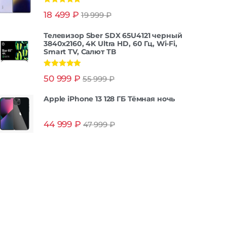
Оценка
5.00
18 499
₽
19 999
₽
из 5
Телевизор Sber SDX 65U4121 черный
3840x2160, 4K Ultra HD, 60 Гц, Wi-Fi,
Smart TV, Салют ТВ
Оценка
5.00
50 999
₽
55 999
₽
из 5
Apple iPhone 13 128 ГБ Тёмная ночь
44 999
₽
47 999
₽