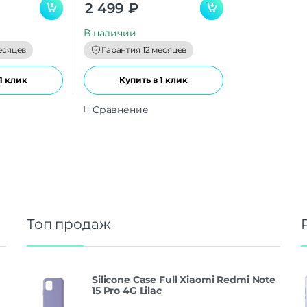
0
2 499
₽
o
u
t
В наличии
o
f
есяцев
Гарантия 12 месяцев
5
1 клик
Купить в 1 клик
Сравнение
Топ продаж
Silicone Case Full Xiaomi Redmi Note
15 Pro 4G Lilac