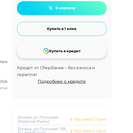
В корзину
Купить в 1 клик
Купить в кредит
share
Кредит от СберБанка – без взноса и
переплат
Подробнее о кредите
2306
отой
Донецк, ул. Полоцкая
⧖
Под заказ 2-3 дня
(Майский Рынок)
Донецк, ул. Полоцкая, 13В,
⧖
Под заказ 2-3 дня
ТЦ «МАЙСКИЙ»