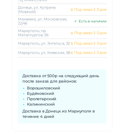
Донецк, ул. Куприна
⧖
Под заказ 2-3 дня
(Мирный)
Макеeвка, ул. Московская,
✓
Есть в наличии
22/46
Мариуполь, пр.
⧖
Под заказ 2-3 дня
Металлургов, 56
Мариуполь, ул. Энгельса, 32
⧖
Под заказ 2-3 дня
Мариуполь, ул. Киевская, 58
⧖
Под заказ 2-3 дня
Доставка от 500р на следующий день
после заказа для районов:
Ворошиловский
Будёновский
Пролетарский
Калининский
Доставка в Донецк из Мариуполя в
течение 4 дней