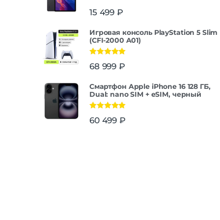
15 499
₽
Игровая консоль PlayStation 5 Slim
(CFI-2000 A01)
Оценка
5.00
68 999
₽
из 5
Смартфон Apple iPhone 16 128 ГБ,
Dual: nano SIM + eSIM, черный
Оценка
5.00
60 499
₽
из 5