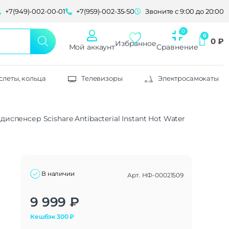
+7(949)-002-00-01
+7(959)-002-35-50
Звоните с 9:00 до 20:00
0
₽
Избранное
Мой аккаунт
Сравнение
слеты, кольца
Телевизоры
Электросамокаты
испенсер Scishare Antibacterial Instant Hot Water Dispenser Mi
В наличии
Арт.
НФ-00021509
Alternative:
9 999
₽
Кешбэк
300
₽