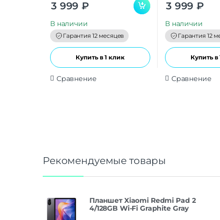
0
0
3 999
₽
3 999
₽
o
o
u
u
t
t
В наличии
В наличии
o
o
f
f
Гарантия 12 месяцев
Гарантия 12 м
5
5
Купить в 1 клик
Купить в 
Сравнение
Сравнение
Рекомендуемые товары
Планшет Xiaomi Redmi Pad 2
4/128GB Wi-Fi Graphite Gray