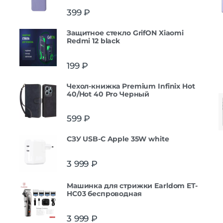
399
₽
Защитнoe cтекло GrifON Xiaomi
Redmi 12 black
199
₽
Чехол-книжка Premium Infinix Hot
40/Hot 40 Pro Черный
599
₽
СЗУ USB-C Apple 35W white
3 999
₽
Машинка для стрижки Earldom ET-
HC03 беспроводная
3 999
₽