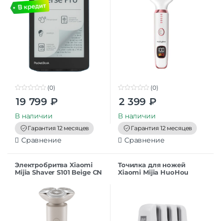
(0)
(0)
0
0
19 799
₽
2 399
₽
o
o
u
u
t
t
В наличии
В наличии
o
o
f
f
Гарантия 12 месяцев
Гарантия 12 месяцев
5
5
Сравнение
Сравнение
Электробритва Xiaomi
Точилка для ножей
Mijia Shaver S101 Beige CN
Xiaomi Mijia HuoHou
Fixable HU0066 CN