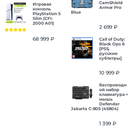
CamShield
Игровая
Armor Pro
консоль
Blue
PlayStation 5
Slim (CFI-
2000 A01)
2 699
₽
Оценка
5.00
68 999
₽
Call of Duty:
из 5
Black Ops 6
[PS5,
русские
субтитры]
10 999
₽
Беспроводн
ой набор
клавиатура +
мышь
Defender
Jakarta C-805 (45804)
1 399
₽