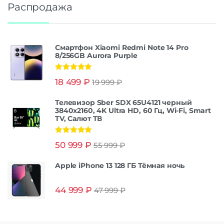
Распродажа
Смартфон Xiaomi Redmi Note 14 Pro
8/256GB Aurora Purple
Оценка
5.00
18 499
₽
19 999
₽
из 5
Телевизор Sber SDX 65U4121 черный
3840x2160, 4K Ultra HD, 60 Гц, Wi-Fi, Smart
TV, Салют ТВ
Оценка
5.00
50 999
₽
55 999
₽
из 5
Apple iPhone 13 128 ГБ Тёмная ночь
44 999
₽
47 999
₽