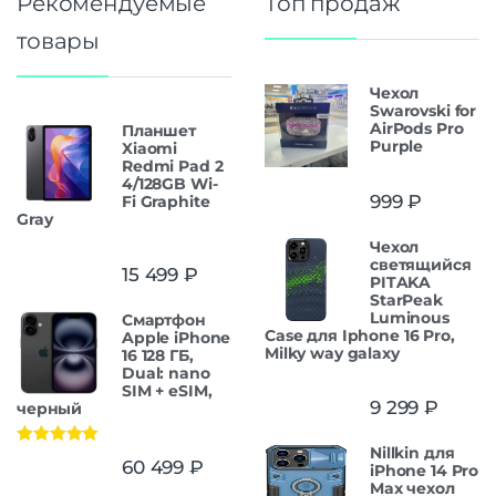
Рекомендуемые
Топ продаж
товары
Чехол
Swarovski for
AirPods Pro
Планшет
Purple
Xiaomi
Redmi Pad 2
4/128GB Wi-
999
₽
Fi Graphite
Gray
Чехол
светящийся
15 499
₽
PITAKA
StarPeak
Luminous
Смартфон
Case для Iphone 16 Pro,
Apple iPhone
Milky way galaxy
16 128 ГБ,
Dual: nano
SIM + eSIM,
9 299
₽
черный
Nillkin для
Оценка
5.00
60 499
₽
iPhone 14 Pro
из 5
Max чехол