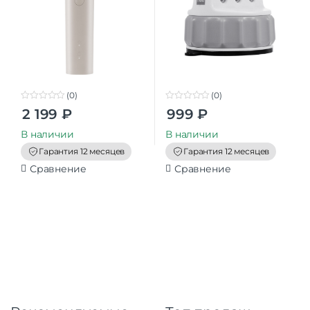
(0)
(0)
0
0
2 199
₽
999
₽
o
o
u
u
t
t
В наличии
В наличии
o
o
f
f
Гарантия 12 месяцев
Гарантия 12 месяцев
5
5
Сравнение
Сравнение