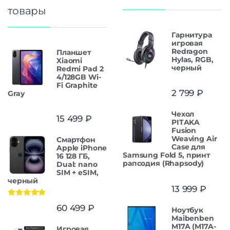
товары
Гарнитура
игровая
Redragon
Планшет
Hylas, RGB,
Xiaomi
черный
Redmi Pad 2
4/128GB Wi-
Fi Graphite
2 799
₽
Gray
Чехол
15 499
₽
PITAKA
Fusion
Weaving Air
Смартфон
Case для
Apple iPhone
Samsung Fold 5, принт
16 128 ГБ,
рапсодия (Rhapsody)
Dual: nano
SIM + eSIM,
черный
13 999
₽
Оценка
5.00
60 499
₽
Ноутбук
из 5
Maibenben
M17A (M17A-
Игровая