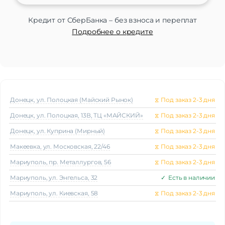
Интерфейсы/разъемы
Количество портов
2 x USB 2.0 | 3 x HDMI
Кредит от СберБанка – без взноса и переплат
Выход на наушники
Есть
Подробнее о кредите
Ethernet (LAN)
Есть
Беспроводные технологии
FM-радио
Нет
Поддержка Wi-Fi
Есть
Беспроводной DLNA
Есть
Донецк, ул. Полоцкая (Майский Рынок)
⧖
Под заказ 2-3 дня
Bluetooth
Есть
Донецк, ул. Полоцкая, 13В, ТЦ «МАЙСКИЙ»
⧖
Под заказ 2-3 дня
Звук
Донецк, ул. Куприна (Мирный)
⧖
Под заказ 2-3 дня
Мощность звука
2 х 12 Вт
Макеeвка, ул. Московская, 22/46
⧖
Под заказ 2-3 дня
Стереозвук
Есть
Мариуполь, пр. Металлургов, 56
⧖
Под заказ 2-3 дня
Объемное звучание
Нет
Поддерживаемые аудио
Мариуполь, ул. Энгельса, 32
✓
Есть в наличии
Dolby Audio | DTS | MP3 | WAV
кодеки
Мариуполь, ул. Киевская, 58
⧖
Под заказ 2-3 дня
Сабвуфер
Нет
Система звуковых эффектов
Dolby Audio | DTS