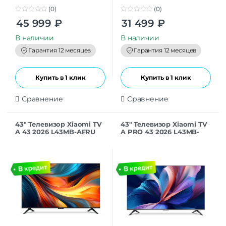
(0)
(0)
0
0
45 999
₽
31 499
₽
o
o
u
u
t
t
В наличии
В наличии
o
o
f
f
Гарантия 12 месяцев
Гарантия 12 месяцев
5
5
Купить в 1 клик
Купить в 1 клик
Сравнение
Сравнение
43″ Телевизор Xiaomi TV
43″ Телевизор Xiaomi TV
A 43 2026 L43MB-AFRU
A PRO 43 2026 L43MB-
черный 1920×1080, Full
APRU черный QLED
HD , 60 Гц, Wi-Fi, Smart
3840×2160, 4K Ultra HD,
TV, And
60 Гц, Wi-Fi