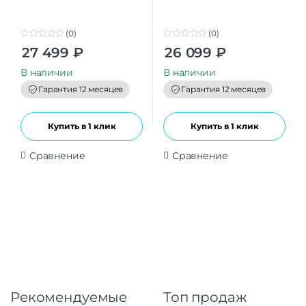
(0)
(0)
0
0
27 499
₽
26 099
₽
o
o
u
u
t
t
В наличии
В наличии
o
o
f
f
Гарантия 12 месяцев
Гарантия 12 месяцев
5
5
Купить в 1 клик
Купить в 1 клик
Сравнение
Сравнение
Рекомендуемые
Топ продаж