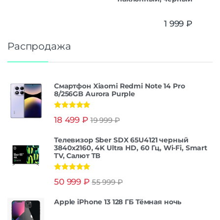
1 999
₽
Распродажа
Смартфон Xiaomi Redmi Note 14 Pro
8/256GB Aurora Purple
Оценка
5.00
18 499
₽
19 999
₽
из 5
Телевизор Sber SDX 65U4121 черный
3840x2160, 4K Ultra HD, 60 Гц, Wi-Fi, Smart
TV, Салют ТВ
Оценка
5.00
50 999
₽
55 999
₽
из 5
Apple iPhone 13 128 ГБ Тёмная ночь