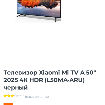
Телевизор Xiaomi Mi TV A 50″
2025 4К HDR (L50MA-ARU)
черный
(
1
отзыв клиента)
Рейтин
1
г
3.00