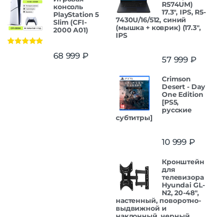
R574UM)
консоль
17.3", IPS, R5-
PlayStation 5
7430U/16/512, синий
Slim (CFI-
(мышка + коврик) (17.3",
2000 A01)
IPS
Оценка
5.00
68 999
₽
57 999
₽
из 5
Crimson
Desert - Day
One Edition
[PS5,
русские
субтитры]
10 999
₽
Кронштейн
для
телевизора
Hyundai GL-
N2, 20-48",
настенный, поворотно-
выдвижной и
наклонный, черный