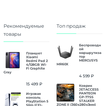
Рекомендуемые
Топ продаж
товары
Беспроводн
ой
маршрутиза
Планшет
тор
Xiaomi
MERCUSYS
Redmi Pad 2
MR60X
4/128GB Wi-
Fi Graphite
Gray
4 599
₽
15 499
₽
Коврик
JETACCESS
PANTEON
Игровая
GP-77SS
консоль
STALKER
PlayStation 5
ZONE II (360x280x3мм)
Slim (CFI-