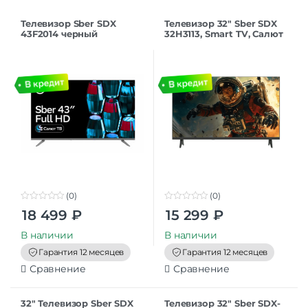
Телевизор Sber SDX
Телевизор 32″ Sber SDX
43F2014 черный
32H3113, Smart TV, Салют
1920×1080, Full HD, 60 Гц,
ТВ, черный
Wi-Fi, Smart TV, Салют ТВ
(0)
(0)
0
0
18 499
₽
15 299
₽
o
o
u
u
t
t
В наличии
В наличии
o
o
f
f
Гарантия 12 месяцев
Гарантия 12 месяцев
5
5
Сравнение
Сравнение
32″ Телевизор Sber SDX
Телевизор 32″ Sber SDX-