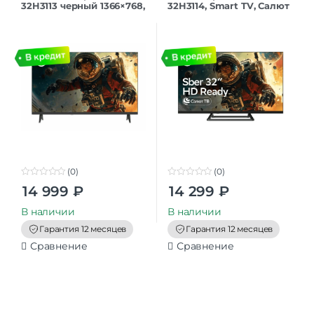
32H3113 черный 1366×768,
32H3114, Smart TV, Салют
HD Ready, 60 Гц, Wi-Fi,
ТВ, черный
Smart TV, Салют ТВ
(0)
(0)
0
0
14 999
₽
14 299
₽
o
o
u
u
t
t
В наличии
В наличии
o
o
f
f
Гарантия 12 месяцев
Гарантия 12 месяцев
5
5
Сравнение
Сравнение