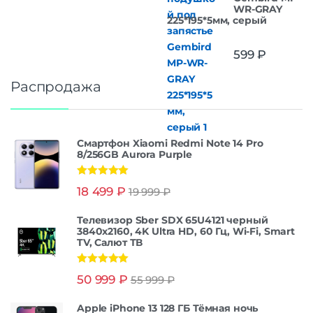
WR-GRAY
225*195*5мм, серый
599
₽
Распродажа
Смартфон Xiaomi Redmi Note 14 Pro
8/256GB Aurora Purple
Оценка
5.00
18 499
₽
19 999
₽
из 5
Телевизор Sber SDX 65U4121 черный
3840x2160, 4K Ultra HD, 60 Гц, Wi-Fi, Smart
TV, Салют ТВ
Оценка
5.00
50 999
₽
55 999
₽
из 5
Apple iPhone 13 128 ГБ Тёмная ночь