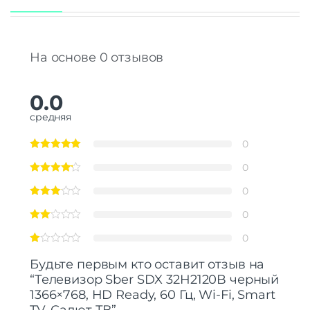
Беспроводные технологии
FM-радио
Нет
На основе 0 отзывов
Поддержка Wi-Fi
Есть
Беспроводной DLNA
Есть
Bluetooth
Есть
0.0
средняя
Звук
Встроенные колонки
Есть
0
Мощность звука
2 х 6 Вт
0
Стереозвук
Нет
Объемное звучание
Нет
0
Поддерживаемые аудио
MP3 | WAV
кодеки
0
Сабвуфер
Нет
0
Система звуковых эффектов
Dolby Digital
Будьте первым кто оставит отзыв на
Основные характеристики
“Телевизор Sber SDX 32H2120B черный
Smart TV
Есть
1366×768, HD Ready, 60 Гц, Wi-Fi, Smart
Декодер
Есть