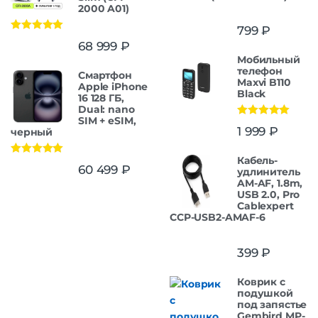
2000 A01)
799
₽
Оценка
5.00
68 999
₽
из 5
Мобильный
телефон
Смартфон
Maxvi B110
Apple iPhone
Black
16 128 ГБ,
Dual: nano
SIM + eSIM,
Оценка
5.00
1 999
₽
черный
из 5
Кабель-
Оценка
5.00
60 499
₽
удлинитель
из 5
AM-AF, 1.8m,
USB 2.0, Pro
Cablexpert
CCP-USB2-AMAF-6
399
₽
Коврик с
подушкой
под запястье
Gembird MP-