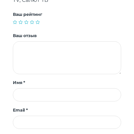
TV, Салют ТВ”
Цифровой тюнер
DVB-C | DVB-T | DVB-T2
Телетекст
Есть
Ваш рейтинг
Anynet+
Нет
Дополнительные
Нет
интерфейсы
Ваш отзыв
Internet@TV
Нет
Монтаж на стену
Есть
Таймер вкл./выкл.
Есть
Защита от детей
Нет
Имя
*
Email
*