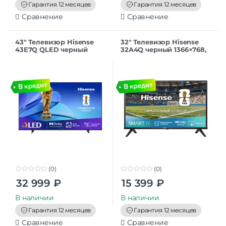
f
f
Гарантия 12 месяцев
Гарантия 12 месяцев
5
5
Сравнение
Сравнение
43″ Телевизор Hisense
32″ Телевизор Hisense
43E7Q QLED черный
32A4Q черный 1366×768,
3840×2160, 4K UltraHD, 60
HD, 60 Гц Wi-Fi, Smart TV,
Гц, Wi-Fi, Smart TV, VIDAA
VIDAA
(0)
(0)
0
0
32 999
₽
15 399
₽
o
o
u
u
t
t
В наличии
В наличии
o
o
f
f
Гарантия 12 месяцев
Гарантия 12 месяцев
5
5
Сравнение
Сравнение