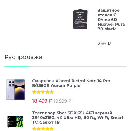
Защитное
стекло G-
Rhino 6D
Huawei Pura
70 black
299
₽
Распродажа
Смартфон Xiaomi Redmi Note 14 Pro
8/256GB Aurora Purple
Оценка
5.00
18 499
₽
19 999
₽
из 5
Телевизор Sber SDX 65U4121 черный
3840x2160, 4K Ultra HD, 60 Гц, Wi-Fi, Smart
TV, Салют ТВ