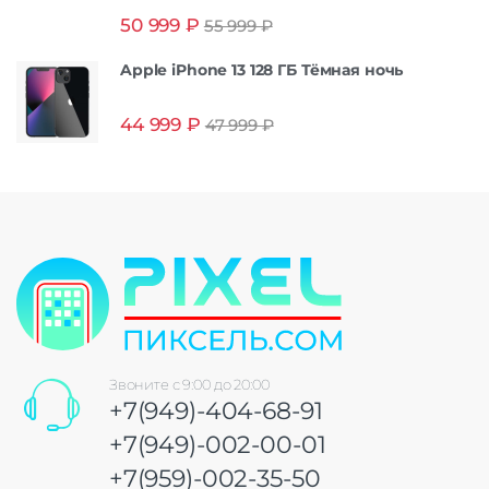
Оценка
5.00
50 999
₽
55 999
₽
из 5
Apple iPhone 13 128 ГБ Тёмная ночь
44 999
₽
47 999
₽
Звоните с 9:00 до 20:00
+7(949)-404-68-91
+7(949)-002-00-01
+7(959)-002-35-50