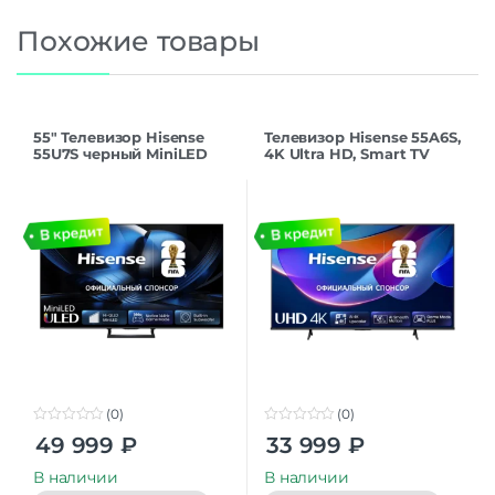
Похожие товары
55″ Телевизор Hisense
Телевизор Hisense 55A6S,
55U7S черный MiniLED
4K Ultra HD, Smart TV
3840×2160, 4K Ultra HD,
HomeOS, MEMC, черный
144 Гц, Wi-Fi, Smart TV,
HomeOS
(0)
(0)
0
0
49 999
₽
33 999
₽
o
o
u
u
t
t
В наличии
В наличии
o
o