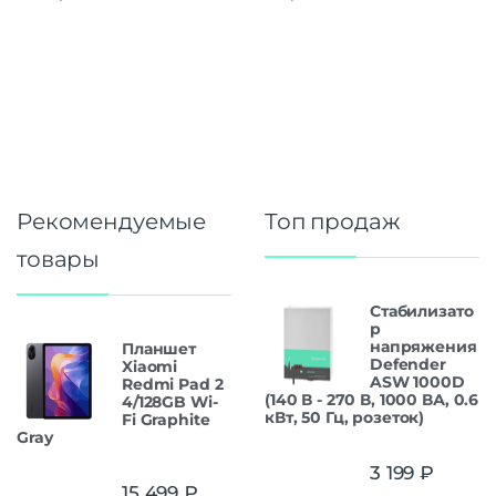
Рекомендуемые
Топ продаж
товары
Стабилизато
р
напряжения
Планшет
Defender
Xiaomi
ASW 1000D
Redmi Pad 2
(140 В - 270 В, 1000 ВА, 0.6
4/128GB Wi-
кВт, 50 Гц, розеток)
Fi Graphite
Gray
3 199
₽
15 499
₽