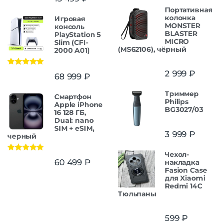
Портативная
колонка
Игровая
MONSTER
консоль
BLASTER
PlayStation 5
MICRO
Slim (CFI-
(MS62106), чёрный
2000 A01)
Оценка
5.00
2 999
₽
68 999
₽
из 5
Триммер
Смартфон
Philips
Apple iPhone
BG3027/03
16 128 ГБ,
Dual: nano
SIM + eSIM,
3 999
₽
черный
Чехол-
Оценка
5.00
60 499
₽
накладка
из 5
Fasion Case
для Xiaomi
Redmi 14C
Тюльпаны
599
₽