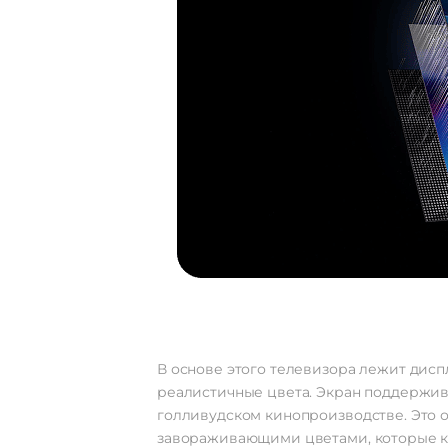
В основе этого телевизора лежит дисп
реалистичные цвета. Экран поддержива
голливудском кинопроизводстве. Это о
завораживающими цветами, которые ка