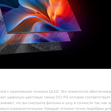
лей с квантовыми точками QLED. Эта технология обеспечив
ет широкую цветовую гамму DCI-P3, которая соответствует 
значает, что вы смотрите фильмы и шоу в точности так, как
жутся реалистичными. Каждый оттенок точно подобран для