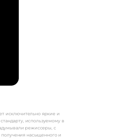
ает исключительно яркие и
стандарту, используемому в
 задумывали режиссеры, с
 получения насыщенного и