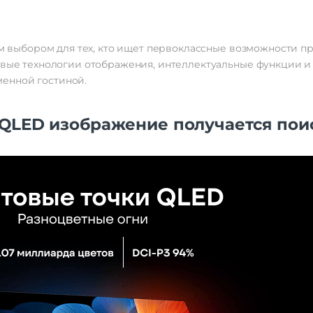
ным выбором для тех, кто ищет первоклассные возможности п
овые технологии отображения, интеллектуальные функции и 
енной гостиной.
 QLED изображение получается по