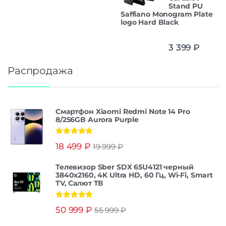
Stand PU
Saffiano Monogram Plate
logo Hard Black
3 399
₽
Распродажа
Смартфон Xiaomi Redmi Note 14 Pro
8/256GB Aurora Purple
Оценка
5.00
18 499
₽
19 999
₽
из 5
Телевизор Sber SDX 65U4121 черный
3840x2160, 4K Ultra HD, 60 Гц, Wi-Fi, Smart
TV, Салют ТВ
Оценка
5.00
50 999
₽
55 999
₽
из 5