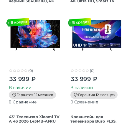
черный 3840×2160, 4K
4K Ultra HD, Smart TV
Ultra HD, 60 Гц, Wi-Fi,
HomeOS, MEMC, черный
Smart TV, Google TV
(0)
(0)
0
0
33 999
₽
33 999
₽
o
o
u
u
t
t
В наличии
В наличии
o
o
f
f
Гарантия 12 месяцев
Гарантия 12 месяцев
5
5
Сравнение
Сравнение
43″ Телевизор Xiaomi TV
Кронштейн для
A 43 2026 L43MB-AFRU
телевизора Buro FL3S,
черный 1920×1080, Full
20-48″, настенный,
HD , 60 Гц, Wi-Fi, Smart
поворотно-выдвижной и