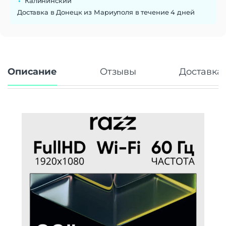
Калининский
Угол обзора
178°
Доставка в Донецк из Мариуполя в течение 4 дней
Стандарт связи/интернет
Стандарт Wi-Fi
802.11 a/b/g/n
Интерфейсы/разъемы
Описание
Отзывы
Доставка 
Интерфейсы
3 х HDMI, USB Type-A, слот CI/CI+
Беспроводные технологии
Версия Bluetooth
5.0
Звук
Мощность звука
8 Вт
Основные характеристики
Smart TV
Есть
Дополнительно
Тип тюнера
DVB-C, DVB-S, DVB-T, DVB-S2, DVB-T2
Размеры для крепления на