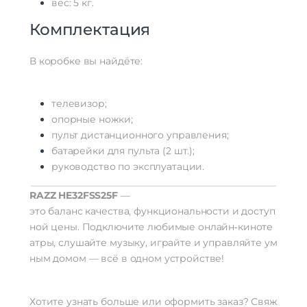
вес:
5
кг.
Комплектация
В
коробке
вы
найдёте:
телевизор;
опорные
ножки;
пульт
дистанционного
управления;
батарейки
для
пульта
(2
шт.);
руководство
по
эксплуатации.
RAZZ
HE32FSS25F
—
это
баланс
качества,
функциональности
и
доступ
ной
цены.
Подключите
любимые
онлайн‑киноте
атры,
слушайте
музыку,
играйте
и
управляйте
ум
ным
домом
— всё
в
одном
устройстве!
Хотите
узнать
больше
или
оформить
заказ?
Свяж