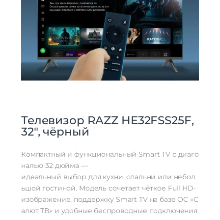
Телевизор
RAZZ
HE32FSS25F,
32″,
чёрный
Компактный
и
функциональный
Smart
TV
с
диаго
налью
32
дюйма
—
идеальный
выбор
для
кухни,
спальни
или
небол
ьшой
гостиной.
Модель
сочетает
чёткое
Full
HD‑
изображение,
поддержку
Smart
TV
на
базе
ОС
«С
алют
ТВ»
и
удобные
беспроводные
подключения.