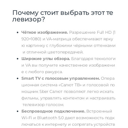
Почему
стоит
выбрать
этот
те
левизор?
Чёткое
изображение.
Разрешение
Full
HD
(
1
920
×
1080
)
и
VA‑матрица
обеспечивают
ярку
ю
картинку
с
глубокими
чёрными
оттенками
и
отличной
цветопередачей.
Широкие
углы
обзора.
Благодаря
технологи
и
VA
вы
получите
качественное
изображени
е
с
любого
ракурса.
Smart
TV
с
голосовым
управлением.
Опера
ционная
система
«Салют
ТВ»
и
голосовой
по
мощник
Sber
Салют
позволяют
легко
искать
фильмы,
управлять
контентом
и
настраивать
телевизор
голосом.
Беспроводное
подключение.
Встроенный
Wi‑Fi
и
Bluetooth
5.0
дают
возможность
подк
лючаться
к
интернету
и
сопрягать
устройств