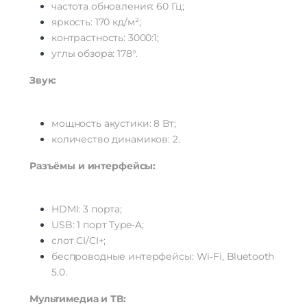
частота
обновления:
60
Гц;
яркость:
170
кд/м²;
контрастность:
3000:1;
углы
обзора:
178°.
Звук:
мощность
акустики:
8
Вт;
количество
динамиков:
2.
Разъёмы
и
интерфейсы:
HDMI:
3
порта;
USB:
1
порт
Type‑A;
слот
CI/CI+;
беспроводные
интерфейсы:
Wi‑Fi,
Bluetooth
5.0.
Мультимедиа
и
ТВ: