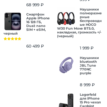
Оценка
5.00
68 999
₽
из 5
Наушники
полноразме
Смартфон
рные
Apple iPhone
беспроводн
16 128 ГБ,
ые HOCO
Dual: nano
W30 Fun Move BT5.0,
SIM + eSIM,
накладная, громкость +/-
черный
(черный)
Оценка
5.00
60 499
₽
1 999
₽
из 5
Наушники
bluetooth
JBL Tune
770NC
purple
8 999
₽
Lagerfeld
для iPhone
15 Pro чехол
Cardslot