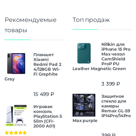
Рекомендуемые
Топ продаж
товары
Nillkin для
iPhone 15 Pro
Max чехол
Планшет
CamShield
Xiaomi
ProP PU
Redmi Pad 2
Leather Magnetic Green
4/128GB Wi-
Fi Graphite
Gray
3 399
₽
15 499
₽
Защитнoe
cтекло для
камеры
Игровая
Remax GL-59
консоль
iP14Pro/14Pro
PlayStation 5
Max purple
Slim (CFI-
2000 A01)
399
₽