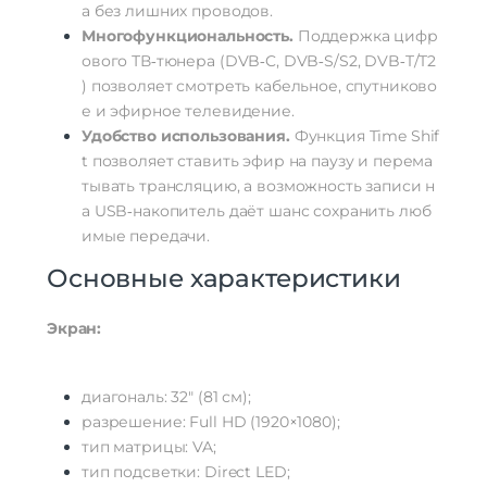
а
без
лишних
проводов.
Многофункциональность.
Поддержка
цифр
ового
ТВ‑тюнера
(DVB‑C,
DVB‑S/S2,
DVB‑T/T2
)
позволяет
смотреть
кабельное,
спутниково
е
и
эфирное
телевидение.
Удобство
использования.
Функция
Time
Shif
t
позволяет
ставить
эфир
на
паузу
и
перема
тывать
трансляцию,
а
возможность
записи
н
а
USB‑накопитель
даёт
шанс
сохранить
люб
имые
передачи.
Основные
характеристики
Экран:
диагональ:
32″
(81
см);
разрешение:
Full
HD
(
1920
×
1080
);
тип
матрицы:
VA;
тип
подсветки:
Direct
LED;