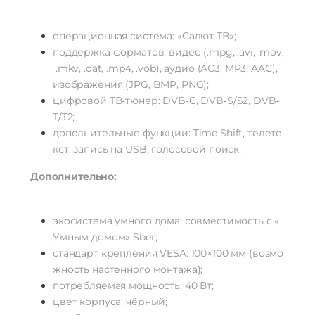
операционная
система:
«Салют
ТВ»;
поддержка
форматов:
видео
(.mpg,
.avi,
.mov,
.mkv,
.dat,
.mp4,
.vob),
аудио
(AC3,
MP3,
AAC),
изображения
(JPG,
BMP,
PNG);
цифровой
ТВ‑тюнер:
DVB‑C,
DVB‑S/S2,
DVB‑
T/T2;
дополнительные
функции:
Time
Shift,
телете
кст,
запись
на
USB,
голосовой
поиск.
Дополнительно:
экосистема
умного
дома:
совместимость
с
«
Умным
домом»
Sber;
стандарт
крепления
VESA:
100×100
мм
(возмо
жность
настенного
монтажа);
потребляемая
мощность:
40
Вт;
цвет
корпуса:
чёрный;