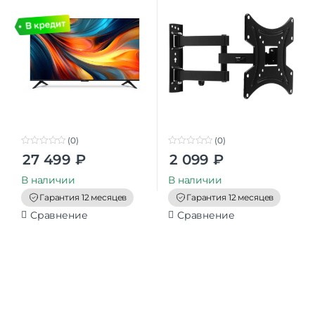
TV, And
наклонный, черный
(0)
(0)
0
0
27 499
₽
2 099
₽
o
o
u
u
t
t
В наличии
В наличии
o
o
f
f
Гарантия 12 месяцев
Гарантия 12 месяцев
5
5
Сравнение
Сравнение