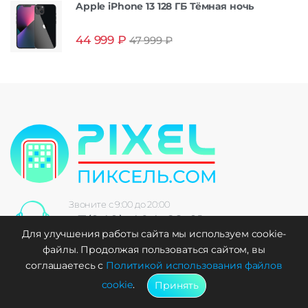
Apple iPhone 13 128 ГБ Тёмная ночь
44 999
₽
47 999
₽
Звоните с 9:00 до 20:00
+7(949)-404-68-91
Для улучшения работы сайта мы используем cookie-
+7(949)-002-00-01
файлы. Продолжая пользоваться сайтом, вы
+7(959)-002-35-50
соглашаетесь с
Политикой использования файлов
cookie
.
Принять