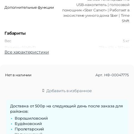
USB‑накопитель | голосовой
Дополнительные функции
помощник «Sber Салют» | Работает в
экосистеме умного дома Sber | Time
Shift
Габариты
Вес
5 кг
Размеры (ШxВxТ)
719 × 474 × 182 мм
Все характеристики
Операционная система
Операционная система
Салют ТВ
Нет в наличии
Арт.
НФ-00047775
Дисплей
Диагональ экрана
32″
Добавить в избранное
Разрешение экрана
1920×1080
Тип матрицы экрана
VA
Доставка от 500р на следующий день после заказа для
Частота обновления экрана
60 Гц
районов:
Контрастность
3000:1
Ворошиловский
Соотношение сторон
16:9
Будёновский
Яркость
170 кд/м²
Пролетарский
Подсветка
Direct LED