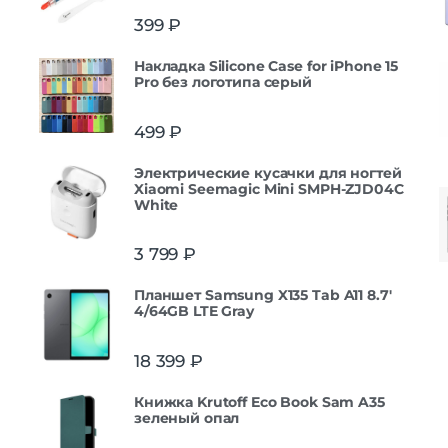
399
₽
Накладка Silicone Case for iPhone 15
Pro без логотипа серый
499
₽
Электрические кусачки для ногтей
Xiaomi Seemagic Mini SMPH-ZJD04C
White
3 799
₽
Планшет Samsung X135 Tab A11 8.7'
4/64GB LTE Gray
18 399
₽
Книжка Krutoff Eco Book Sam A35
зеленый опал