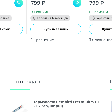
0
0
799
₽
799
₽
o
o
u
u
t
t
В наличии
В наличии
o
o
f
f
есяцев
Гарантия 12 месяцев
Гарантия 1
5
5
1 клик
Купить в 1 клик
Купить
Сравнение
Сравнени
Топ продаж
Термопаста Gembird FreOn Ultra GF-
21-3, 3гр, шприц