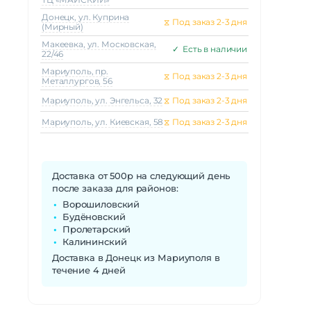
Донецк, ул. Куприна
⧖
Под заказ 2-3 дня
(Мирный)
Макеeвка, ул. Московская,
✓
Есть в наличии
22/46
Мариуполь, пр.
⧖
Под заказ 2-3 дня
Металлургов, 56
Мариуполь, ул. Энгельса, 32
⧖
Под заказ 2-3 дня
Мариуполь, ул. Киевская, 58
⧖
Под заказ 2-3 дня
Доставка от 500р на следующий день
после заказа для районов:
Ворошиловский
Будёновский
Пролетарский
Калининский
Доставка в Донецк из Мариуполя в
течение 4 дней