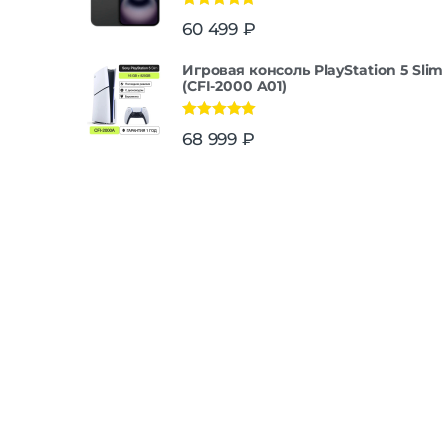
Оценка
5.00
60 499
₽
из 5
Игровая консоль PlayStation 5 Slim
(CFI-2000 A01)
Оценка
5.00
68 999
₽
из 5