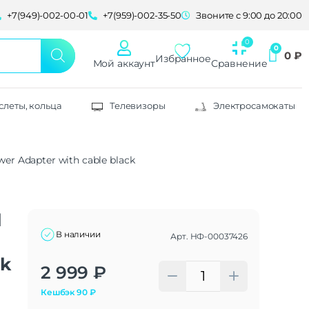
+7(949)-002-00-01
+7(959)-002-35-50
Звоните с 9:00 до 20:00
0
₽
Избранное
Мой аккаунт
Сравнение
слеты, кольца
Телевизоры
Электросамокаты
r Adapter with cable black
l
В наличии
Арт.
НФ-00037426
ck
Alternative:
2 999
₽
Кешбэк
90
₽