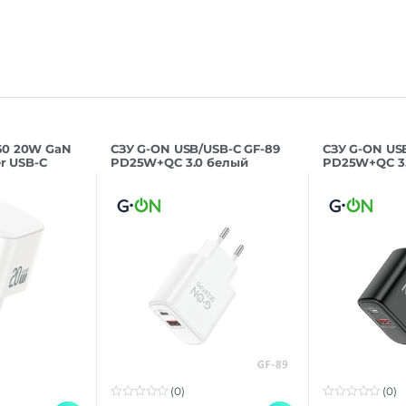
60 20W GaN
СЗУ G-ON USB/USB-C GF-89
СЗУ G-ON US
er USB-C
PD25W+QC 3.0 белый
PD25W+QC 3
(0)
(0)