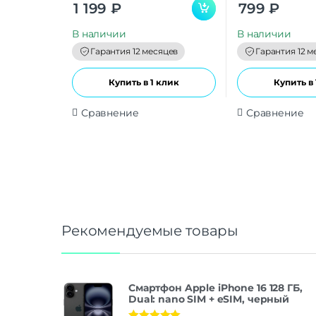
0
0
1 199
₽
799
₽
o
o
u
u
t
t
В наличии
В наличии
o
o
f
f
Гарантия 12 месяцев
Гарантия 12 м
5
5
Купить в 1 клик
Купить в 
Сравнение
Сравнение
Рекомендуемые товары
Смартфон Apple iPhone 16 128 ГБ,
Dual: nano SIM + eSIM, черный