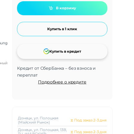
В корзину
Купить в 1 клик
sung
Купить в кредит
рный
Кредит от СберБанка – без взноса и
переплат
Подробнее о кредите
Донецк, ул. Полоцкая
⧖
Под заказ 2-3 дня
(Майский Рынок)
Донецк, ул. Полоцкая, 13В,
⧖
Под заказ 2-3 дня
ТЦ «МАЙСКИЙ»