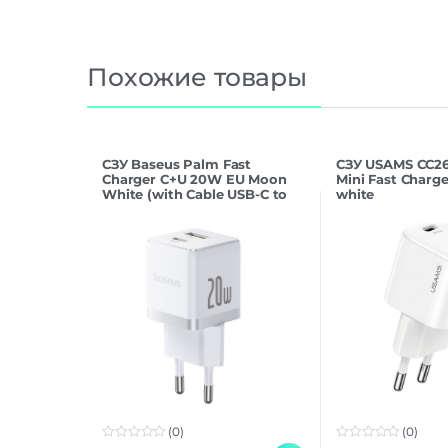
Похожие товары
СЗУ Baseus Palm Fast
СЗУ USAMS CC2
Charger C+U 20W EU Moon
Mini Fast Charg
White (with Cable USB-C to
white
USB-C 60W)
(0)
(0)