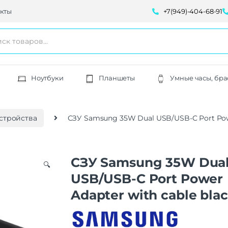
кты
+7(949)-404-68-91
Ноутбуки
Планшеты
Умные часы, бра
стройства
СЗУ Samsung 35W Dual USB/USB-C Port Powe
СЗУ Samsung 35W Dua
🔍
USB/USB-C Port Power
Adapter with cable bla