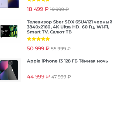
Оценка
5.00
18 499
₽
19 999
₽
из 5
Телевизор Sber SDX 65U4121 черный
3840x2160, 4K Ultra HD, 60 Гц, Wi-Fi,
Smart TV, Салют ТВ
Оценка
5.00
50 999
₽
55 999
₽
из 5
Apple iPhone 13 128 ГБ Тёмная ночь
44 999
₽
47 999
₽