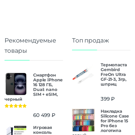
Рекомендуемые
Топ продаж
товары
Термопаста
Gembird
FreOn Ultra
Смартфон
GF-21-3, 3гр,
Apple iPhone
шприц
16 128 ГБ,
Dual: nano
SIM + eSIM,
399
₽
черный
Накладка
Оценка
5.00
60 499
₽
Silicone Case
из 5
for iPhone 15
Pro без
Игровая
логотипа
консоль