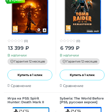
(0)
(0)
0
0
13 399
₽
6 799
₽
o
o
u
u
t
t
В наличии
В наличии
o
o
f
f
Гарантия 12 месяцев
Гарантия 12 месяцев
5
5
Купить в 1 клик
Купить в 1 клик
Сравнение
Сравнение
Игра на PS5: Spirit
Syberia: The World Before
Hunter: Death Mark II
[PS5, русская версия]
[PS5, английская версия]