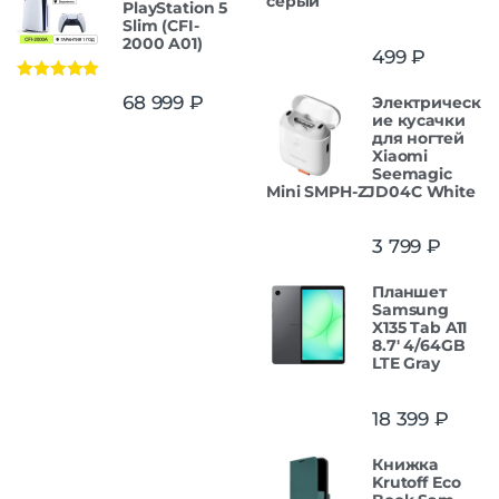
серый
PlayStation 5
Slim (CFI-
2000 A01)
499
₽
Оценка
5.00
68 999
₽
Электрическ
из 5
ие кусачки
для ногтей
Xiaomi
Seemagic
Mini SMPH-ZJD04C White
3 799
₽
Планшет
Samsung
X135 Tab A11
8.7' 4/64GB
LTE Gray
18 399
₽
Книжка
Krutoff Eco