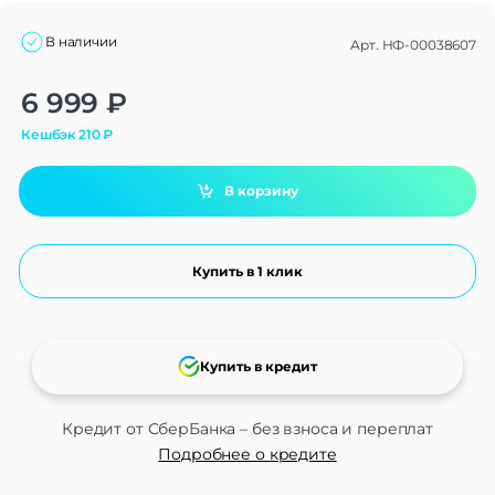
В наличии
Арт.
НФ-00038607
Alternative:
6 999
₽
Кешбэк
210
₽
В корзину
Купить в 1 клик
Купить в кредит
Кредит от СберБанка – без взноса и переплат
Подробнее о кредите