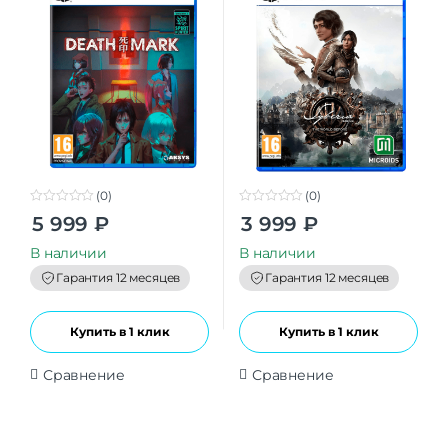
(0)
(0)
0
0
5 999
₽
3 999
₽
o
o
u
u
t
t
В наличии
В наличии
o
o
f
f
Гарантия 12 месяцев
Гарантия 12 месяцев
5
5
Купить в 1 клик
Купить в 1 клик
Сравнение
Сравнение