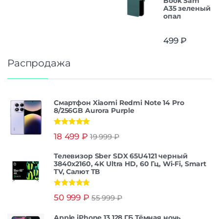
Book Sam
A35 зеленый
опал
499
₽
Распродажа
Смартфон Xiaomi Redmi Note 14 Pro
8/256GB Aurora Purple
Оценка
5.00
18 499
₽
19 999
₽
из 5
Телевизор Sber SDX 65U4121 черный
3840x2160, 4K Ultra HD, 60 Гц, Wi-Fi, Smart
TV, Салют ТВ
Оценка
5.00
50 999
₽
55 999
₽
из 5
Apple iPhone 13 128 ГБ Тёмная ночь