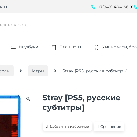
кты
+7(949)-404-68-91
Ноутбуки
Планшеты
Умные часы, бра
соли
Игры
Stray [PS5, русские субтитры]
Stray [PS5, русские
🔍
субтитры]
Сравнение
Добавить в избранное