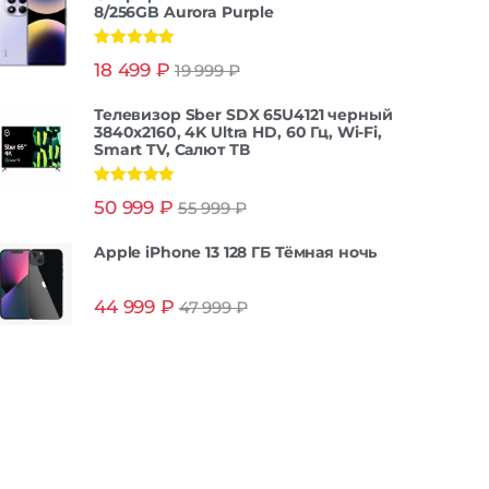
8/256GB Aurora Purple
Оценка
5.00
18 499
₽
19 999
₽
из 5
Телевизор Sber SDX 65U4121 черный
3840x2160, 4K Ultra HD, 60 Гц, Wi-Fi,
Smart TV, Салют ТВ
Оценка
5.00
50 999
₽
55 999
₽
из 5
Apple iPhone 13 128 ГБ Тёмная ночь
44 999
₽
47 999
₽