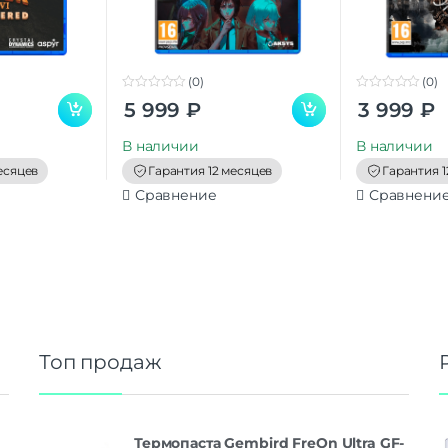
(0)
(0)
0
0
5 999
₽
3 999
₽
o
o
u
u
t
t
В наличии
В наличии
o
o
f
f
есяцев
Гарантия 12 месяцев
Гарантия 1
5
5
Сравнение
Сравнени
Топ продаж
Термопаста Gembird FreOn Ultra GF-