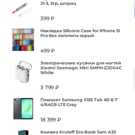
21-3, 3гр, шприц
399
₽
Накладка Silicone Case for iPhone 15
Pro без логотипа серый
499
₽
Электрические кусачки для ногтей
Xiaomi Seemagic Mini SMPH-ZJD04C
White
3 799
₽
Планшет Samsung X135 Tab A11 8.7'
4/64GB LTE Gray
18 399
₽
Книжка Krutoff Eco Book Sam A35