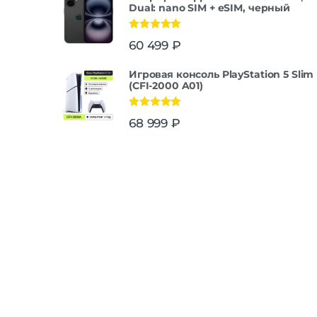
Dual: nano SIM + eSIM, черный
Оценка
5.00
60 499
₽
из 5
Игровая консоль PlayStation 5 Slim
(CFI-2000 A01)
Оценка
5.00
68 999
₽
из 5