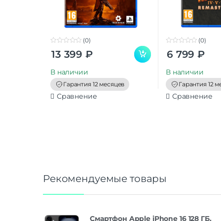
(0)
(0)
0
0
13 399
₽
6 799
₽
o
o
u
u
t
t
В наличии
В наличии
o
o
f
f
Гарантия 12 месяцев
Гарантия 12 м
5
5
Сравнение
Сравнение
Рекомендуемые товары
Смартфон Apple iPhone 16 128 ГБ,