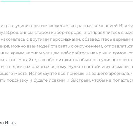
 игра с удивительным сюжетом, созданная компанией BlueTwe
лузаброшенном старом кибер-городе, и отправляйтесь в за
накомьтесь с другими персонажами, обзаведитесь верным
 мира, можно взаимодействовать с окружением, отправлять
ным ярким неоном улицам, взбирайтесь на крыши домов, сп
итание. Узнайте, как обстоит жизнь обычного уличного кота
ться в дальних районах одному. Будьте настойчивы и смелы,
ающего места. Используйте все приемы из вашего арсенала,
ть подсказку и будьте ловким и быстрым, чтобы не попасться
я:
Игры