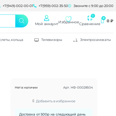
+7(949)-002-00-01
+7(959)-002-35-50
Звоните с 9:00 до 20:00
0
₽
Избранное
Мой аккаунт
Сравнение
слеты, кольца
Телевизоры
Электросамокаты
Нет в наличии
Арт.
НФ-00028504
Добавить в избранное
Доставка от 500р на следующий день