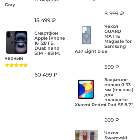
Gray
8 999
₽
15 499
₽
Чехол
GUARD
Смартфон
MATTE
Apple iPhone
MagSafe for
16 128 ГБ,
Samsung
Dual: nano
A37 Light blue
SIM + eSIM,
черный
599
₽
Оценка
5.00
60 499
₽
из 5
Защитное
стекло 0.33
мм (тех.пак.)
для
планшета
Xiaomi Redmi Pad SE 8.7"
699
₽
Чехол
Swarovski