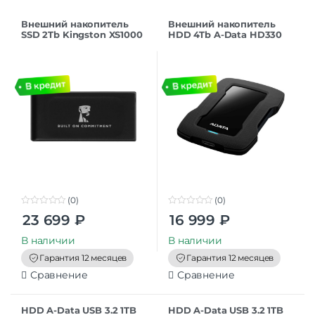
Внешний накопитель
Внешний накопитель
SSD 2Tb Kingston XS1000
HDD 4Tb A-Data HD330
USB 3.2
USB 3.2, черный
(SXS1000/2000GA),
(AHD330-4TU31-CBK)
черный
(0)
(0)
0
0
23 699
₽
16 999
₽
o
o
u
u
t
t
В наличии
В наличии
o
o
f
f
Гарантия 12 месяцев
Гарантия 12 месяцев
5
5
Сравнение
Сравнение
HDD A-Data USB 3.2 1TB
HDD A-Data USB 3.2 1TB