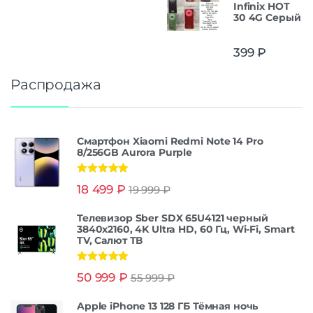
Infinix HOT
30 4G Серый
399
₽
Распродажа
Смартфон Xiaomi Redmi Note 14 Pro
8/256GB Aurora Purple
Оценка
5.00
18 499
₽
19 999
₽
из 5
Телевизор Sber SDX 65U4121 черный
3840x2160, 4K Ultra HD, 60 Гц, Wi-Fi, Smart
TV, Салют ТВ
Оценка
5.00
50 999
₽
55 999
₽
из 5
Apple iPhone 13 128 ГБ Тёмная ночь