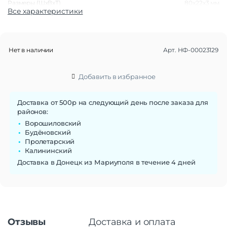
Размеры (ШxВxТ)
80x22x3 мм
Все характеристики
Функции памяти
Объем памяти
1 Тб
Нет в наличии
Арт.
НФ-00023129
Основные характеристики
Скорость чтения
2132 MB/s
Добавить в избранное
Скорость записи
1600 MB/s
Макс. рабочая температура
70°C
Доставка от 500р на следующий день после заказа для
Форм-фактор
M.2 2280
районов:
Поддержка RAID
Нет
Ворошиловский
Внутренний интерфейс
PCIe
Будёновский
Внутренний стандарт SATA
NVMe
Пролетарский
Калининский
Доставка в Донецк из Мариуполя в течение 4 дней
Отзывы
Доставка и оплата