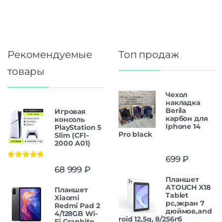
Рекомендуемые
Топ продаж
товары
Чехол
накладка
Berila
Игровая
карбон для
консоль
Iphone 14
PlayStation 5
Pro black
Slim (CFI-
2000 A01)
699
₽
Оценка
5.00
68 999
₽
из 5
Планшет
ATOUCH X18
Планшет
Tablet
Xiaomi
pc,экран 7
Redmi Pad 2
дюймов,and
4/128GB Wi-
roid 12,5g, 8/256гб
Fi Graphite