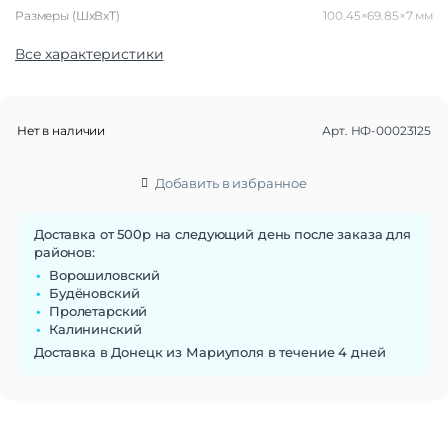
Размеры (ШxВxТ)
100.45×69.85×7 мм
Все характеристики
Функции памяти
Объем памяти
256 Гб
Основные характеристики
Нет в наличии
Арт.
НФ-00023125
Скорость чтения
520 MB/s
Скорость записи
450 MB/s
Добавить в избранное
Макс. рабочая температура
70°C
Форм-фактор
2.5"
Доставка от 500р на следующий день после заказа для
Поддержка RAID
Нет
районов:
Внутренний интерфейс
SATA
Ворошиловский
Внутренний стандарт SATA
SATA III
Будёновский
Пролетарский
Калининский
Доставка в Донецк из Мариуполя в течение 4 дней