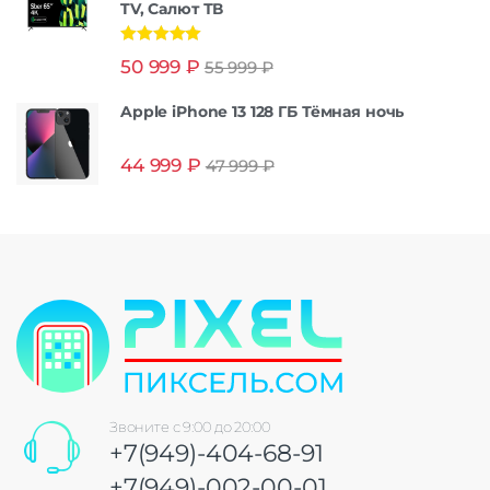
TV, Салют ТВ
Оценка
5.00
50 999
₽
55 999
₽
из 5
Apple iPhone 13 128 ГБ Тёмная ночь
44 999
₽
47 999
₽
Звоните с 9:00 до 20:00
+7(949)-404-68-91
+7(949)-002-00-01