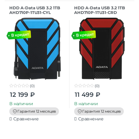
HDD A-Data USB 3.2 1TB
HDD A-Data USB 3.2 1TB
AHD710P-1TU31-CYL
AHD710P-1TU31-CRD
HD710Pro DashDrive
HD710Pro DashDrive
Durable 2.5″ синий
Durable 2.5″ красный
(0)
(0)
0
0
12 199
₽
11 499
₽
o
o
u
u
t
t
В наличии
В наличии
o
o
f
f
Гарантия 12 месяцев
Гарантия 12 месяцев
5
5
Сравнение
Сравнение