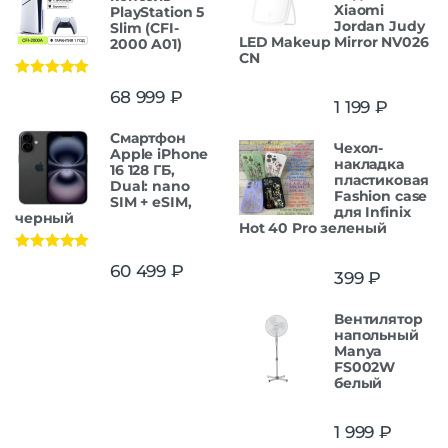
Xiaomi
PlayStation 5
Jordan Judy
Slim (CFI-
LED Makeup Mirror NV026
2000 A01)
CN
Оценка
5.00
68 999
₽
из 5
1 199
₽
Смартфон
Чехол-
Apple iPhone
накладка
16 128 ГБ,
пластиковая
Dual: nano
Fashion case
SIM + eSIM,
для Infinix
черный
Hot 40 Pro зеленый
Оценка
5.00
60 499
₽
399
₽
из 5
Вентилятор
напольный
Manya
FS002W
белый
1 999
₽