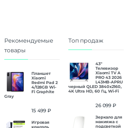
Рекомендуемые
Топ продаж
товары
43"
Телевизор
Xiaomi TV A
Планшет
PRO 43 2026
Xiaomi
L43MB-APRU
Redmi Pad 2
черный QLED 3840x2160,
4/128GB Wi-
4K Ultra HD, 60 Гц, Wi-Fi
Fi Graphite
Gray
26 099
₽
15 499
₽
Зеркало для
макияжа с
Игровая
подсветкой
консоль