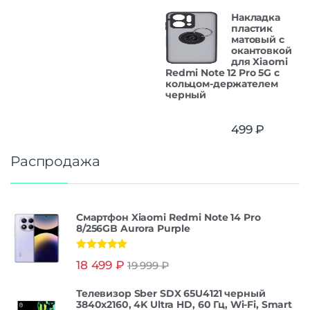
Накладка
пластик
матовый с
окантовкой
для Xiaomi
Redmi Note 12 Pro 5G с
кольцом-держателем
черный
499
₽
Распродажа
Смартфон Xiaomi Redmi Note 14 Pro
8/256GB Aurora Purple
Оценка
5.00
18 499
₽
19 999
₽
из 5
Телевизор Sber SDX 65U4121 черный
3840x2160, 4K Ultra HD, 60 Гц, Wi-Fi, Smart