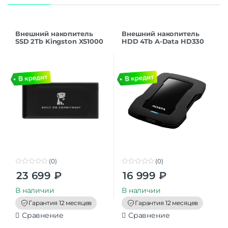
Внешний накопитель
Внешний накопитель
SSD 2Tb Kingston XS1000
HDD 4Tb A-Data HD330
USB 3.2
USB 3.2, черный
(SXS1000/2000GA),
(AHD330-4TU31-CBK)
черный
(0)
(0)
0
0
23 699
₽
16 999
₽
o
o
u
u
t
t
В наличии
В наличии
o
o
f
f
Гарантия 12 месяцев
Гарантия 12 месяцев
5
5
Сравнение
Сравнение