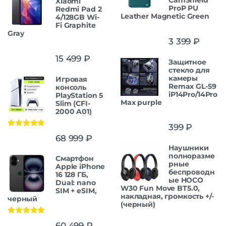
CamShield
Xiaomi
ProP PU
Redmi Pad 2
Leather Magnetic Green
4/128GB Wi-
Fi Graphite
Gray
3 399
₽
15 499
₽
Защитнoe
cтекло для
камеры
Игровая
Remax GL-59
консоль
iP14Pro/14Pro
PlayStation 5
Max purple
Slim (CFI-
2000 A01)
399
₽
Оценка
5.00
68 999
₽
из 5
Наушники
полноразме
Смартфон
рные
Apple iPhone
беспроводн
16 128 ГБ,
ые HOCO
Dual: nano
W30 Fun Move BT5.0,
SIM + eSIM,
накладная, громкость +/-
черный
(черный)
Оценка
5.00
60 499
₽