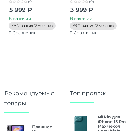
(0)
(0)
0
0
5 999
₽
3 999
₽
o
o
u
u
t
t
В наличии
В наличии
o
o
f
f
Гарантия 12 месяцев
Гарантия 12 месяцев
5
5
Сравнение
Сравнение
Рекомендуемые
Топ продаж
товары
Nillkin для
iPhone 15 Pro
Max чехол
Планшет