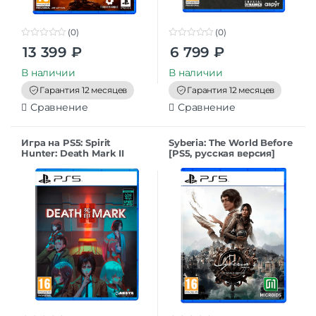
(0)
(0)
0
0
13 399
₽
6 799
₽
o
o
u
u
t
t
В наличии
В наличии
o
o
f
f
Гарантия 12 месяцев
Гарантия 12 месяцев
5
5
Сравнение
Сравнение
Игра на PS5: Spirit
Syberia: The World Before
Hunter: Death Mark II
[PS5, русская версия]
[PS5, английская версия]