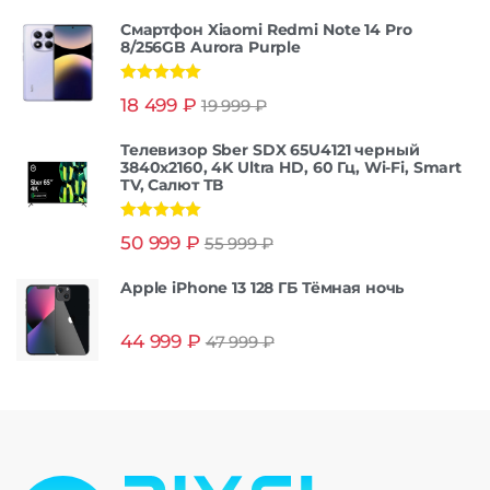
Смартфон Xiaomi Redmi Note 14 Pro
8/256GB Aurora Purple
Оценка
5.00
18 499
₽
19 999
₽
из 5
Телевизор Sber SDX 65U4121 черный
3840x2160, 4K Ultra HD, 60 Гц, Wi-Fi, Smart
TV, Салют ТВ
Оценка
5.00
50 999
₽
55 999
₽
из 5
Apple iPhone 13 128 ГБ Тёмная ночь
44 999
₽
47 999
₽