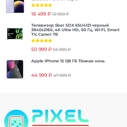
Оценка
5.00
18 499
₽
19 999
₽
из 5
Телевизор Sber SDX 65U4121 черный
3840x2160, 4K Ultra HD, 60 Гц, Wi-Fi, Smart
TV, Салют ТВ
Оценка
5.00
50 999
₽
55 999
₽
из 5
Apple iPhone 13 128 ГБ Тёмная ночь
44 999
₽
47 999
₽