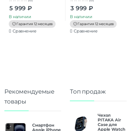
0
0
5 999
₽
3 999
₽
o
o
u
u
t
t
В наличии
В наличии
o
o
f
f
Гарантия 12 месяцев
Гарантия 12 месяцев
5
5
Сравнение
Сравнение
Рекомендуемые
Топ продаж
товары
Чехол
PITAKA Air
Case для
Смартфон
Apple Watch
Apple iPhone