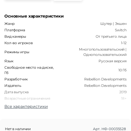
Основные характеристики
Жанр
Шутер | Экшен
Платформа
Switch
Вид камеры
От третьего лица
Кол-во игроков
1-12
Многопользовательский |
Режимы игры
Однопользовательский
Язык
Русская версия
Свободное место на диске,
10 Гб
Гб
Разработчик
Rebellion Developments
Издатель
Rebellion Developments
Дата выпуска
2019
Возрастные ограничения
18+
Поддержка VR
Нет
Все характеристики
Тип носителя
Картридж
Тип издания
Коллекционное
Нет в наличии
Арт.
НФ-00035528