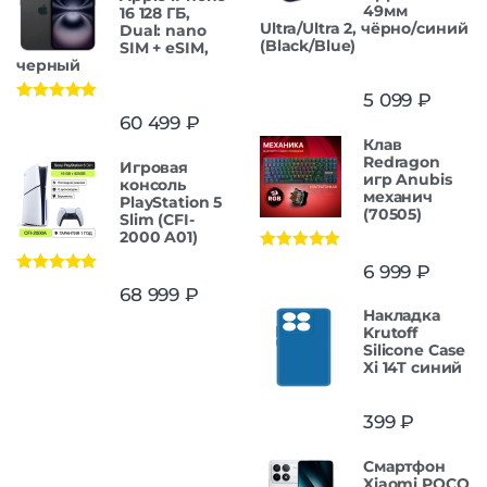
49мм
16 128 ГБ,
Ultra/Ultra 2, чёрно/синий
Dual: nano
(Black/Blue)
SIM + eSIM,
черный
5 099
₽
Оценка
5.00
60 499
₽
из 5
Клав
Redragon
Игровая
игр Anubis
консоль
механич
PlayStation 5
(70505)
Slim (CFI-
2000 A01)
Оценка
5.00
6 999
₽
из 5
Оценка
5.00
68 999
₽
из 5
Накладка
Krutoff
Silicone Case
Xi 14T синий
399
₽
Смартфон
Xiaomi POCO