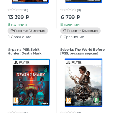
(0)
(0)
0
0
13 399
₽
6 799
₽
o
o
u
u
t
t
В наличии
В наличии
o
o
f
f
Гарантия 12 месяцев
Гарантия 12 месяцев
5
5
Сравнение
Сравнение
Игра на PS5: Spirit
Syberia: The World Before
Hunter: Death Mark II
[PS5, русская версия]
[PS5, английская версия]
(0)
(0)