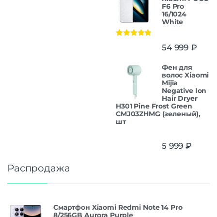
F6 Pro
16/1024
White
Оценка
5.00
54 999
₽
из 5
Фен для
волос Xiaomi
Mijia
Negative Ion
Hair Dryer
H301 Pine Frost Green
CMJ03ZHMG (зеленый),
шт
5 999
₽
Распродажа
Смартфон Xiaomi Redmi Note 14 Pro
8/256GB Aurora Purple