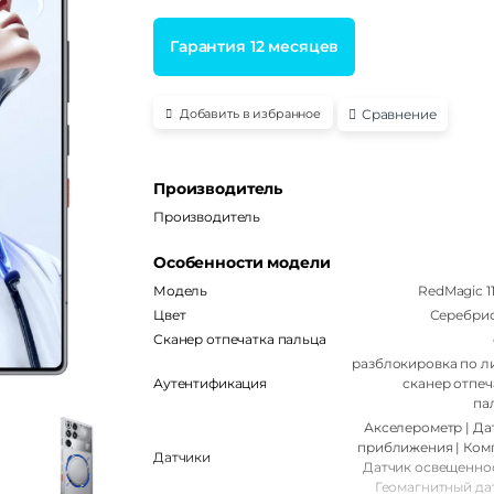
Гарантия 12 месяцев
Сравнение
Добавить в избранное
Производитель
Производитель
Особенности модели
Модель
RedMagic 11
Цвет
Серебри
Сканер отпечатка пальца
разблокировка по ли
Аутентификация
сканер отпеч
па
Акселерометр | Да
приближения | Комп
Датчики
Датчик освещеннос
Геомагнитный да