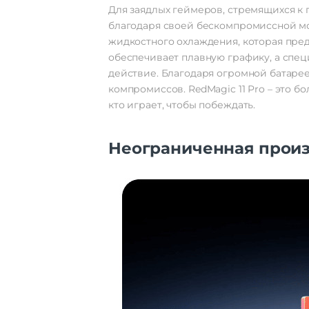
Для заядлых геймеров, стремящихся к п
благодаря своей бескомпромиссной м
жидкостного охлаждения, которая пр
обеспечивает плавную графику, а спе
действие. Благодаря огромной батаре
компромиссов. RedMagic 11 Pro – это б
кто играет, чтобы побеждать.
Неограниченная произ