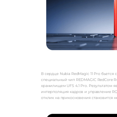
В сердце Nubia RedMagic 11 Pro бьетс
специальный чип REDMAGIC RedCore R4
хранилищем UFS 4.1 Pro. Результатом 
интерполяция кадров и управление RG
отклик на прикосновения становится н