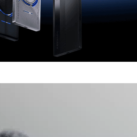
Частота обновления экрана
1
Число пикселей на дюйм
(PPI)
Стандарт связи/интернет
Количество сим карт
Dual nano
Стандарт связи
2G, 3G, 4
Wi-Fi 8
Стандарт Wi-Fi
a/b/g/n/ac
Процессор
Производитель процессора
Qualcomm Snapdr
Qualcomm Snapdr
Процессор
8 Elite 
Количество ядер
процессора
2×4,6 ГГц Ory
Частота процессора
Phoenix L + 6×3,6
Oryon V3 Phoen
Камера