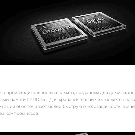
ю производительности и памяти, созданных для доминирова
айтами памяти LPDDR5T. Для хранения данных вы можете наст
мбинация обеспечивает более быструю многозадачность, знач
ез компромиссов.