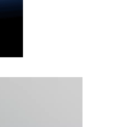
44 Гц
431
 SIM
G, 5G
02.11
/6e/7
agon
agon
Gen 5
8
on V3
2 ГГц
ix M