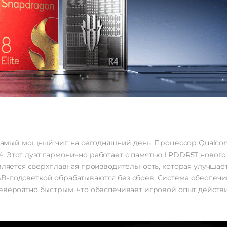
я самый мощный чип на сегодняшний день. Процессор Qualcom
. Этот дуэт гармонично работает с памятью LPDDR5T новог
является сверхплавная производительность, которая улучшае
B-подсветкой обрабатываются без сбоев. Система обеспечи
евероятно быстрым, что обеспечивает игровой опыт действи