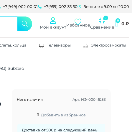
+7(949)-002-00-01
+7(959)-002-35-50
Звоните с 9:00 до 20:00
0
₽
Избранное
Мой аккаунт
Сравнение
слеты, кольца
Телевизоры
Электросамокаты
09J) Subzero
Нет в наличии
Арт.
НФ-00046253
b
Добавить в избранное
Доставка от 500р на следующий день