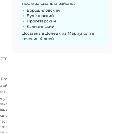
после заказа для районов:
Ворошиловский
Будёновский
Пролетарский
Калининский
Доставка в Донецк из Мариуполя в
течение 4 дней
ZTE
 Pro
стый
есть
цу |
атка
льца
тчик
ас |
ти |
тчик