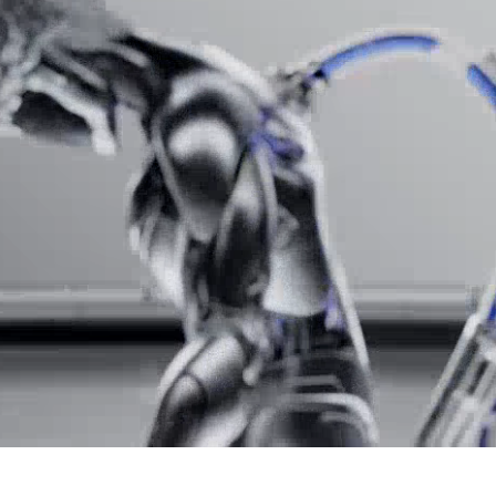
Количество тыловых камер
Основная камера
50+50+
Разрешение фронт. камеры
1
AI CAM | 
Автофокус, Вспы
Замедленная съё
Функции тыловой
Макросъё
фотокамеры
Панорамная съе
Серийная съе
Ночной ре
Портретный р
Аккумулятор
Аккумулятор
L
Емкость аккумулятора
7500
Интерфейсы/разъемы
Тип разъема для зарядки
USB Type-C 3.2 G
Выход на наушники
mini jack 3.
Беспроводные технологии
Беспроводная зарядка