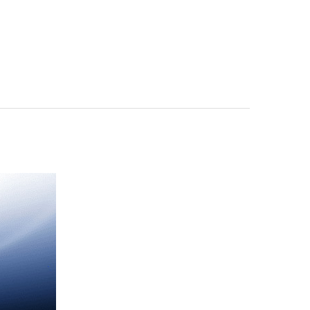
ский
IPX8
230 г
.9 мм
c OS
11
1 Тб
6.85"
1216
LED