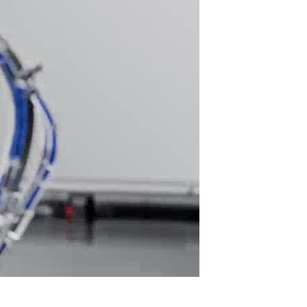
3
2 Мп
6 Мп
HDR,
шка,
мка,
мка,
мка,
мка,
жим,
ежим
i-Ion
 мАч
en 2
5 mm
есть