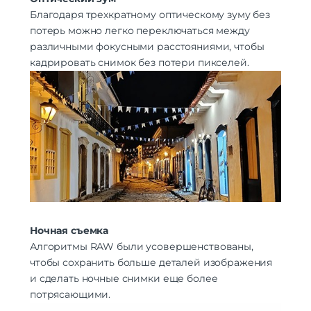
Благодаря трехкратному оптическому зуму без
Питание
потерь можно легко переключаться между
Быстрая зарядка
есть
различными фокусными расстояниями, чтобы
Навигация
кадрировать снимок без потери пикселей.
A-GPS | BeiDou | GALILEO | GPS |
Навигация
ГЛОНАСС
Гарантия
Гарантийный Срок
12 месяцев
Дополнительно
Оперативная Память
8 Гб
Ночная съемка
Алгоритмы RAW были усовершенствованы,
чтобы сохранить больше деталей изображения
и сделать ночные снимки еще более
потрясающими.