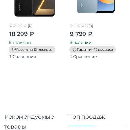
(0)
(0)
0
0
18 299
₽
9 799
₽
o
o
u
u
t
t
В наличии
В наличии
o
o
f
f
Гарантия 12 месяцев
Гарантия 12 месяцев
5
5
Сравнение
Сравнение
Рекомендуемые
Топ продаж
товары