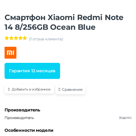
Смартфон Xiaomi Redmi Note
14 8/256GB Ocean Blue
(
1
отзыв клиента)
Рейтинг
1
5.00
из 5 на
основе
опроса
пользовател
я
Гарантия 12 месяцев
Сравнение
Добавить в избранное
Производитель
Производитель
Xiaomi
Особенности модели