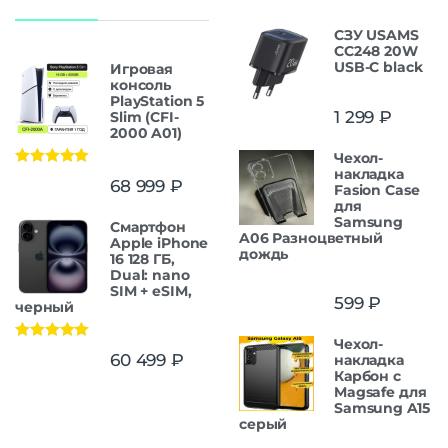
СЗУ USAMS
CC248 20W
USB-C black
Игровая
консоль
PlayStation 5
1 299
₽
Slim (CFI-
2000 A01)
Чехол-
накладка
Оценка
5.00
68 999
₽
Fasion Case
из 5
для
Samsung
Смартфон
A06 Разноцветный
Apple iPhone
дождь
16 128 ГБ,
Dual: nano
SIM + eSIM,
599
₽
черный
Чехол-
Оценка
5.00
60 499
₽
накладка
из 5
Карбон c
Magsafe для
Samsung A15
серый