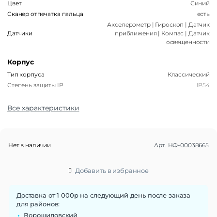
Цвет
Синий
Сканер отпечатка пальца
есть
Акселерометр | Гироскоп | Датчик
Датчики
приближения | Компас | Датчик
освещенности
Корпус
Тип корпуса
Классический
Степень защиты IP
IP54
Габариты
Все характеристики
Вес
196,5 г
Размеры (ШxВxТ)
163,3 x 76,6 x 8,2 мм
Нет в наличии
Арт.
НФ-00038665
Операционная система
Операционная система
Android 14
Добавить в избранное
Функции памяти
Объем памяти
256 Гб
Доставка от 1 000р на следующий день после заказа
для районов:
Дисплей
Ворошиловский