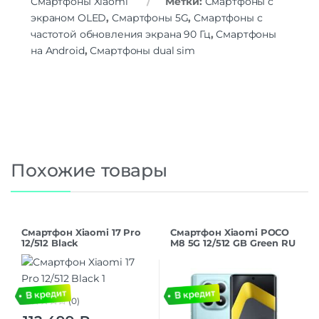
Смартфоны Xiaomi
Метки:
Смартфоны с
экраном OLED
,
Смартфоны 5G
,
Смартфоны с
частотой обновления экрана 90 Гц
,
Смартфоны
на Android
,
Смартфоны dual sim
Похожие товары
Смартфон Xiaomi 17 Pro
Смартфон Xiaomi POCO
12/512 Black
M8 5G 12/512 GB Green RU
(0)
0