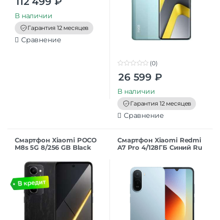
112 499
₽
o
u
t
В наличии
o
f
Гарантия 12 месяцев
5
Сравнение
(0)
0
26 599
₽
o
u
t
В наличии
o
f
Гарантия 12 месяцев
5
Сравнение
Смартфон Xiaomi POCO
Смартфон Xiaomi Redmi
M8s 5G 8/256 GB Black
A7 Pro 4/128ГБ Синий Ru
RU