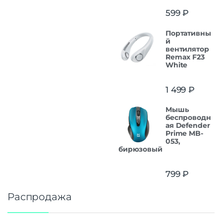
599
₽
Портативны
й
вентилятор
Remax F23
White
1 499
₽
Мышь
беспроводн
ая Defender
Prime MB-
053,
бирюзовый
799
₽
Распродажа