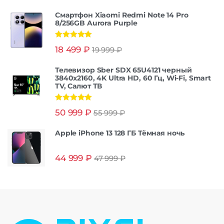
Смартфон Xiaomi Redmi Note 14 Pro
8/256GB Aurora Purple
Оценка
5.00
18 499
₽
19 999
₽
из 5
Телевизор Sber SDX 65U4121 черный
3840x2160, 4K Ultra HD, 60 Гц, Wi-Fi, Smart
TV, Салют ТВ
Оценка
5.00
50 999
₽
55 999
₽
из 5
Apple iPhone 13 128 ГБ Тёмная ночь
44 999
₽
47 999
₽