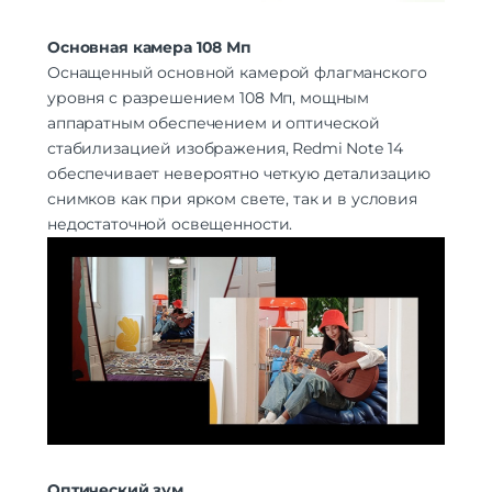
Количество тыловых камер
3
Основная камера 108 Мп
Основная камера
108 + 2 + 2 МП
Оснащенный основной камерой флагманского
Разрешение фронт. камеры
20 Мп
уровня с разрешением 108 Мп, мощным
Автофокусировка, Оптическая
стабилизация, Съемка HDR-фото,
аппаратным обеспечением и оптической
Функции тыловой
Съемка в условиях недостаточной
фотокамеры
стабилизацией изображения, Redmi Note 14
освещенности, Фазовая
обеспечивает невероятно четкую детализацию
автофокусировка
снимков как при ярком свете, так и в условия
Аккумулятор
недостаточной освещенности.
Аккумулятор
Li-Pol
Емкость аккумулятора
5500 мАч
Интерфейсы/разъемы
Тип разъема для зарядки
USB Type-C
Беспроводные технологии
Беспроводная зарядка
нет
Версия Bluetooth
5.3
NFC
есть
Оптический зум