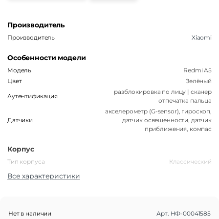
Производитель
Производитель
Xiaomi
Особенности модели
Модель
Redmi A5
Цвет
Зелёный
разблокировка по лицу | сканер
Аутентификация
отпечатка пальца
акселерометр (G-sensor), гироскоп,
Датчики
датчик освещенности, датчик
приближения, компас
Корпус
Тип корпуса
Классический
Степень защиты IP
нет
Все характеристики
Габариты
Вес
193 г
Нет в наличии
Арт.
НФ-00041585
Размеры (ШxВxТ)
171,7 x 77,8 x 8,3 мм