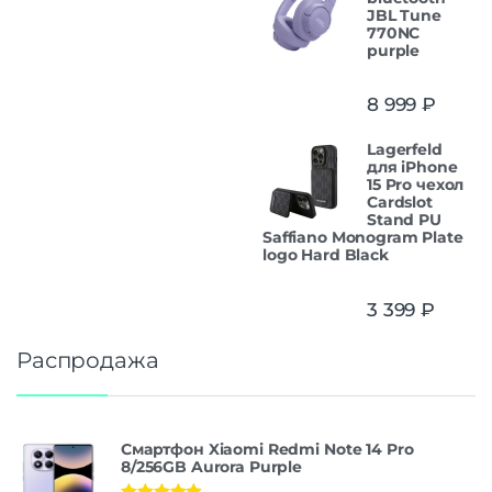
JBL Tune
770NC
purple
8 999
₽
Lagerfeld
для iPhone
15 Pro чехол
Cardslot
Stand PU
Saffiano Monogram Plate
logo Hard Black
3 399
₽
Распродажа
Смартфон Xiaomi Redmi Note 14 Pro
8/256GB Aurora Purple