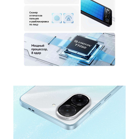
Выход на наушники
USB Type-C
Беспроводные технологии
Беспроводная зарядка
нет
Версия Bluetooth
5.2
NFC
нет
Питание
Быстрая зарядка
есть
Навигация
Навигация
GPS, GLONASS, Beidou, Galileo, QZSS
Дополнительно
Оперативная Память
3 Гб
Гарантия
12 месяцев