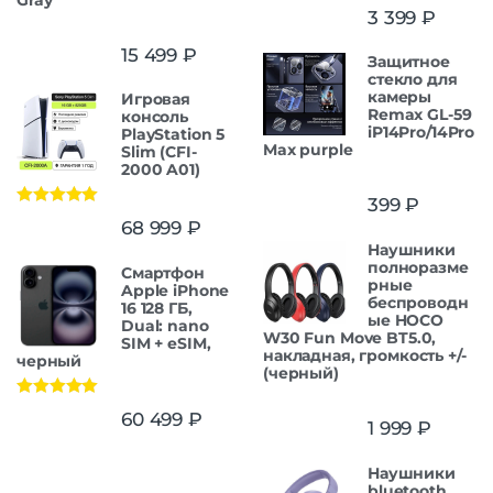
3 399
₽
15 499
₽
Защитнoe
cтекло для
камеры
Игровая
Remax GL-59
консоль
iP14Pro/14Pro
PlayStation 5
Max purple
Slim (CFI-
2000 A01)
399
₽
Оценка
5.00
68 999
₽
из 5
Наушники
полноразме
Смартфон
рные
Apple iPhone
беспроводн
16 128 ГБ,
ые HOCO
Dual: nano
W30 Fun Move BT5.0,
SIM + eSIM,
накладная, громкость +/-
черный
(черный)
Оценка
5.00
60 499
₽
1 999
₽
из 5
Наушники
bluetooth