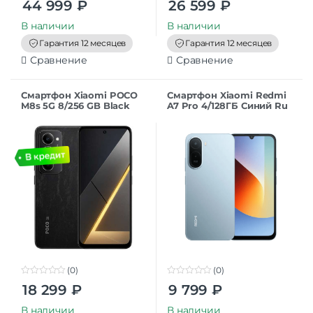
44 999
₽
26 599
₽
o
o
u
u
t
t
В наличии
В наличии
o
o
f
f
Гарантия 12 месяцев
Гарантия 12 месяцев
5
5
Сравнение
Сравнение
Смартфон Xiaomi POCO
Смартфон Xiaomi Redmi
M8s 5G 8/256 GB Black
A7 Pro 4/128ГБ Синий Ru
RU
(0)
(0)
0
0
18 299
₽
9 799
₽
o
o
u
u
t
t
В наличии
В наличии