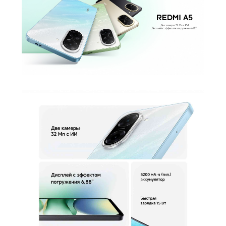
Процессор
Производитель процессора
Unisoc
Процессор
Unisoc T7250
Количество ядер
8
процессора
2 ядра Cortex-A75 по 1,8 ГГц и 6 ядер
Частота процессора
Cortex-A55 по 1,6 ГГц
Камера
Количество тыловых камер
2
Основная камера
32 МП
Разрешение фронт. камеры
8 Мп
Функции тыловой
Автофокус, Вспышка, Замедленная
фотокамеры
съёмка, Ночной режим
Аккумулятор
Аккумулятор
Li-Pol
Емкость аккумулятора
5200 мАч
Интерфейсы/разъемы
Тип разъема для зарядки
USB Type-C