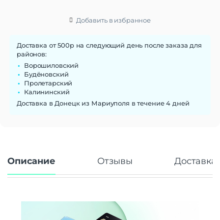
Операционная система
Добавить в избранное
Операционная система
Android 15
Доставка от 500р на следующий день после заказа для
Функции памяти
районов:
Объем памяти
64 Гб
Ворошиловский
Будёновский
Дисплей
Пролетарский
Калининский
Диагональ экрана
6.88″
Доставка в Донецк из Мариуполя в течение 4 дней
Разрешение экрана
720 x 1640
Тип матрицы экрана
IPS
Частота обновления экрана
120 Гц
Число пикселей на дюйм
260
(PPI)
Описание
Отзывы
Доставка 
Стандарт связи/интернет
Количество сим карт
Dual nano SIM
Стандарт связи
2G, 3G, 4G (LTE)
Стандарт Wi-Fi
802.11 a/b/g/n