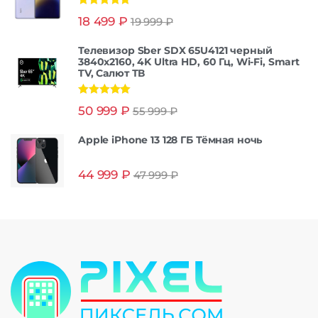
Оценка
5.00
18 499
₽
19 999
₽
из 5
Телевизор Sber SDX 65U4121 черный
3840x2160, 4K Ultra HD, 60 Гц, Wi-Fi, Smart
TV, Салют ТВ
Оценка
5.00
50 999
₽
55 999
₽
из 5
Apple iPhone 13 128 ГБ Тёмная ночь
44 999
₽
47 999
₽