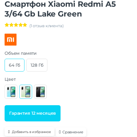
Смартфон Xiaomi Redmi A5
3/64 Gb Lake Green
(
1
отзыв клиента)
Рейтинг
1
5.00
из 5 на
основе
опроса
пользовател
я
Объем памяти
64 Гб
128 Гб
Цвет
Гарантия 12 месяцев
Сравнение
Добавить в избранное