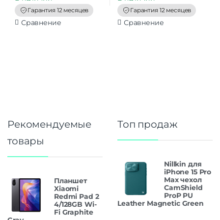
o
o
f
f
Гарантия 12 месяцев
Гарантия 12 месяцев
5
5
Сравнение
Сравнение
Рекомендуемые
Топ продаж
товары
Nillkin для
iPhone 15 Pro
Max чехол
Планшет
CamShield
Xiaomi
ProP PU
Redmi Pad 2
Leather Magnetic Green
4/128GB Wi-
Fi Graphite
Gray