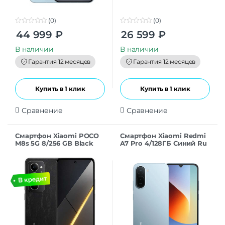
(0)
(0)
0
0
44 999
₽
26 599
₽
o
o
u
u
t
t
В наличии
В наличии
o
o
f
f
Гарантия 12 месяцев
Гарантия 12 месяцев
5
5
Купить в 1 клик
Купить в 1 клик
Сравнение
Сравнение
Смартфон Xiaomi POCO
Смартфон Xiaomi Redmi
M8s 5G 8/256 GB Black
A7 Pro 4/128ГБ Синий Ru
RU