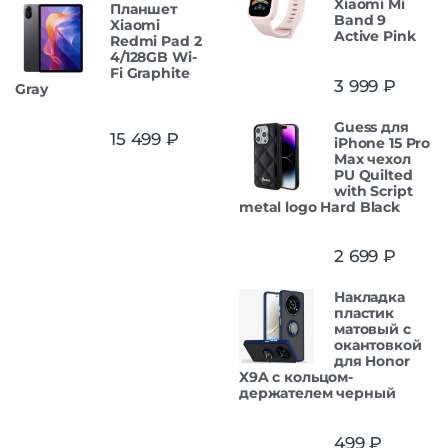
Xiaomi Mi
Планшет
Band 9
Xiaomi
Active Pink
Redmi Pad 2
4/128GB Wi-
Fi Graphite
3 999
₽
Gray
Guess для
15 499
₽
iPhone 15 Pro
Max чехол
PU Quilted
with Script
metal logo Hard Black
2 699
₽
Накладка
пластик
матовый с
окантовкой
для Honor
X9A с кольцом-
держателем черный
499
₽