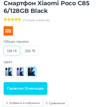
Смартфон Xiaomi Poco C85
6/128GB Black
(
1
отзыв клиента)
Рейтинг
1
5.00
из 5 на
основе
опроса
пользовател
я
Объем памяти
128 Гб
256 Гб
Цвет
Гарантия 12 месяцев
Сравнение
Добавить в избранное