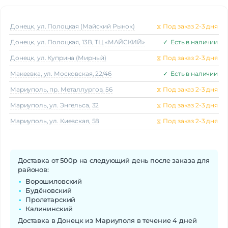
Производитель процессора
MediaTek
Процессор
Mediatek Helio G81 Ultra
Донецк, ул. Полоцкая (Майский Рынок)
⧖
Под заказ 2-3 дня
Количество ядер
8
процессора
Донецк, ул. Полоцкая, 13В, ТЦ «МАЙСКИЙ»
✓
Есть в наличии
2 ядра Cortex-A75 по 2,0 ГГц и 6 ядер
Частота процессора
Донецк, ул. Куприна (Мирный)
⧖
Под заказ 2-3 дня
Cortex-A55 по 1,8 ГГц
Макеeвка, ул. Московская, 22/46
✓
Есть в наличии
Камера
Мариуполь, пр. Металлургов, 56
⧖
Под заказ 2-3 дня
Количество тыловых камер
2
Основная камера
50 + 8 МП
Мариуполь, ул. Энгельса, 32
⧖
Под заказ 2-3 дня
Разрешение фронт. камеры
8 Мп
Мариуполь, ул. Киевская, 58
⧖
Под заказ 2-3 дня
Функции тыловой
HDR, Автофокус, Вспышка, Ночной
фотокамеры
режим, Таймлапс, Портретный режим
Аккумулятор
Доставка от 500р на следующий день после заказа для
Аккумулятор
Li-Pol
районов:
Емкость аккумулятора
6000 мАч
Ворошиловский
Будёновский
Пролетарский
Интерфейсы/разъемы
Калининский
Тип разъема для зарядки
USB Type-C
Доставка в Донецк из Мариуполя в течение 4 дней
Выход на наушники
mini jack 3.5 mm