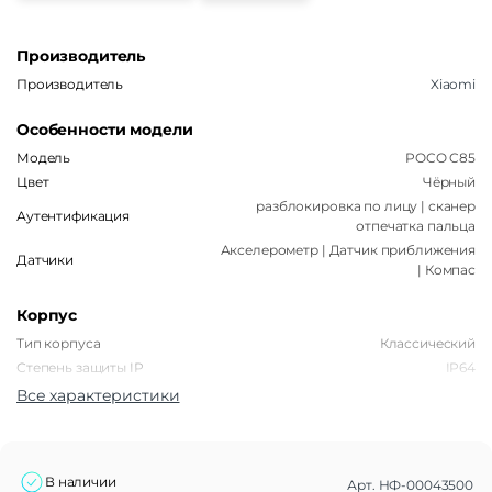
Производитель
Производитель
Xiaomi
Особенности модели
Модель
POCO C85
Цвет
Чёрный
разблокировка по лицу | сканер
Аутентификация
отпечатка пальца
Акселерометр | Датчик приближения
Датчики
| Компас
Корпус
Тип корпуса
Классический
Степень защиты IP
IP64
Все характеристики
Габариты
Вес
205 г
Размеры (ШxВxТ)
171,6 x 79,5 x 8 мм
В наличии
Арт.
НФ-00043500