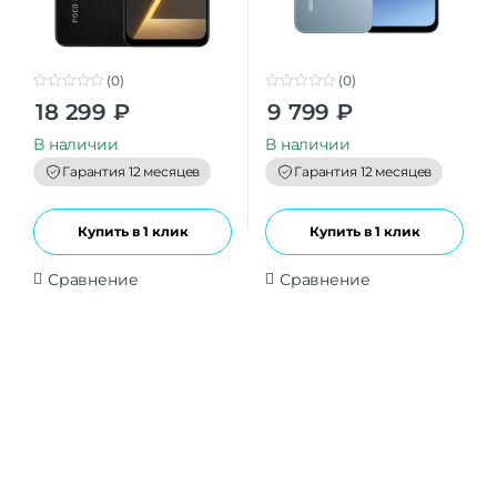
(0)
(0)
0
0
18 299
₽
9 799
₽
o
o
u
u
t
t
В наличии
В наличии
o
o
f
f
Гарантия 12 месяцев
Гарантия 12 месяцев
5
5
Купить в 1 клик
Купить в 1 клик
Сравнение
Сравнение