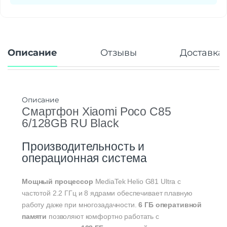
Беспроводные технологии
Беспроводная зарядка
нет
Версия Bluetooth
5.4
Описание
Отзывы
Доставка 
NFC
есть
Питание
Быстрая зарядка
есть
Описание
Навигация
Смартфон Xiaomi Poco C85
6/128GB RU Black
Навигация
GPS, GLONASS, Beidou, Galileo, QZSS
Дополнительно
Производительность и
операционная система
Оперативная Память
6 Гб
Гарантия
12 месяцев
Мощный процессор
MediaTek Helio G81 Ultra с
частотой 2.2 ГГц и 8 ядрами обеспечивает плавную
работу даже при многозадачности.
6 ГБ оперативной
памяти
позволяют комфортно работать с