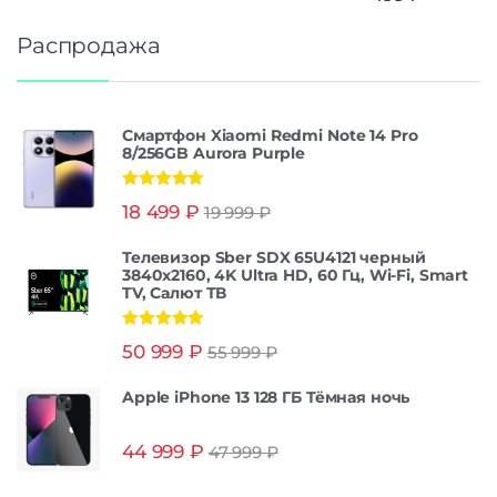
Распродажа
Смартфон Xiaomi Redmi Note 14 Pro
8/256GB Aurora Purple
Оценка
5.00
18 499
₽
19 999
₽
из 5
Телевизор Sber SDX 65U4121 черный
3840x2160, 4K Ultra HD, 60 Гц, Wi-Fi, Smart
TV, Салют ТВ
Оценка
5.00
50 999
₽
55 999
₽
из 5
Apple iPhone 13 128 ГБ Тёмная ночь
44 999
₽
47 999
₽