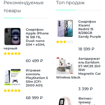
Рекомендуемые
Топ продаж
товары
Смартфон
Xiaomi
Redmi 15
Смартфон
8/256GB
Apple iPhone
Sandy Purple
16 128 ГБ,
Dual: nano
SIM + eSIM,
Оценка
черный
18 599
₽
3.00
из
5
Автодержат
Оценка
5.00
60 499
₽
из 5
ель Earldom
ET-WC29 2in1
15W
Игровая
Magnetic Car
консоль
Wireless black
PlayStation 5
Slim (CFI-
2000 A01)
3 399
₽
Оценка
5.00
68 999
₽
Фитнес-
из 5
трекер