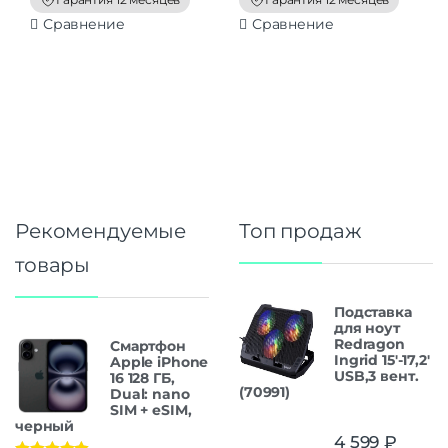
5
5
Сравнение
Сравнение
Рекомендуемые
Топ продаж
товары
Подставка
для ноут
Redragon
Смартфон
Ingrid 15'-17,2'
Apple iPhone
USB,3 вент.
16 128 ГБ,
(70991)
Dual: nano
SIM + eSIM,
черный
4 599
₽