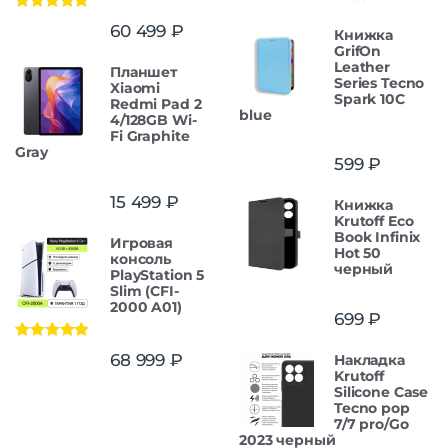
Оценка
5.00
60 499
₽
Книжка
из 5
GrifOn
Leather
Планшет
Series Tecno
Xiaomi
Spark 10C
Redmi Pad 2
blue
4/128GB Wi-
Fi Graphite
Gray
599
₽
15 499
₽
Книжка
Krutoff Eco
Book Infinix
Игровая
Hot 50
консоль
черный
PlayStation 5
Slim (CFI-
2000 A01)
699
₽
Оценка
5.00
68 999
₽
Накладка
из 5
Krutoff
Silicone Case
Tecno pop
7/7 pro/Go
2023 черный