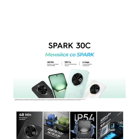
2 ядра Cortex-A75 по 2,0 ГГц и 6 ядер
Частота процессора
Cortex-A55 по 1,8 ГГц
Камера
Количество тыловых камер
2
Основная камера
50 + 0.8 Мп
Разрешение фронт. камеры
8 Мп
AR режим, документы, ночной режим,
Функции тыловой
панорамная съемка, портретный
фотокамеры
режим, профессиональный режим,
фото с AI
Аккумулятор
Аккумулятор
Li-Pol
Емкость аккумулятора
5000 мАч
Интерфейсы/разъемы
Тип разъема для зарядки
USB Type-C
Беспроводные технологии