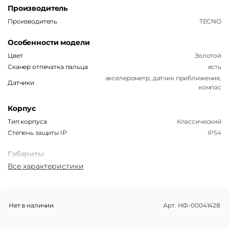
Производитель
Производитель
TECNO
Особенности модели
Цвет
Золотой
Сканер отпечатка пальца
есть
акселерометр, датчик приближения,
Датчики
компас
Корпус
Тип корпуса
Классический
Степень защиты IP
IP54
Габариты
Все характеристики
Вес
192 г
Размеры (ШxВxТ)
77.1×165.7×7.8 мм
Операционная система
Нет в наличии
Арт.
НФ-00041428
Операционная система
Android 14