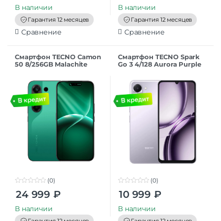
t
t
В наличии
В наличии
o
o
f
f
Гарантия 12 месяцев
Гарантия 12 месяцев
5
5
Сравнение
Сравнение
Смартфон TECNO Camon
Смартфон TECNO Spark
50 8/256GB Malachite
Go 3 4/128 Aurora Purple
Green
(0)
(0)
0
0
24 999
₽
10 999
₽
o
o
u
u
t
t
В наличии
В наличии
o
o
f
f
Гарантия 12 месяцев
Гарантия 12 месяцев