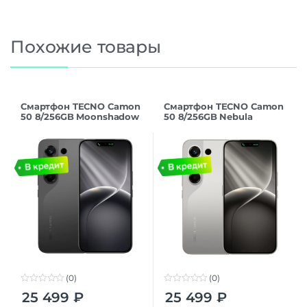
Похожие товары
Смартфон TECNO Camon
Смартфон TECNO Camon
50 8/256GB Moonshadow
50 8/256GB Nebula
Black
Titanium
(0)
(0)
0
0
25 499
₽
25 499
₽
o
o
u
u