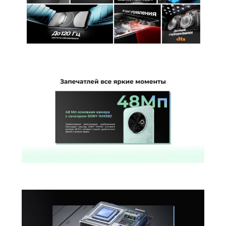
Беспроводная зарядка
нет
Версия Bluetooth
5.0
NFC
есть
Питание
Быстрая зарядка
есть
Навигация
A-GPS | BeiDou | GALILEO | GPS |
Навигация
ГЛОНАСС
Гарантия
Гарантийный Срок
12 месяцев
Дополнительно
Оперативная Память
8 Гб