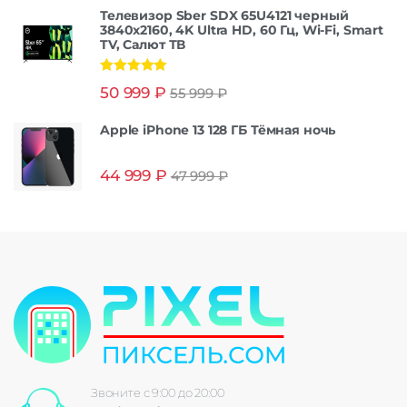
Телевизор Sber SDX 65U4121 черный
3840x2160, 4K Ultra HD, 60 Гц, Wi-Fi, Smart
TV, Салют ТВ
Оценка
5.00
50 999
₽
55 999
₽
из 5
Apple iPhone 13 128 ГБ Тёмная ночь
44 999
₽
47 999
₽
Звоните с 9:00 до 20:00