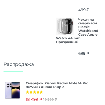
499
₽
Чехол на
смартчасы
Classic
Watchband
Case Apple
Watch 44 mm
Прозрачный
699
₽
Распродажа
Смартфон Xiaomi Redmi Note 14 Pro
8/256GB Aurora Purple
Оценка
5.00
18 499
₽
19 999
₽
из 5