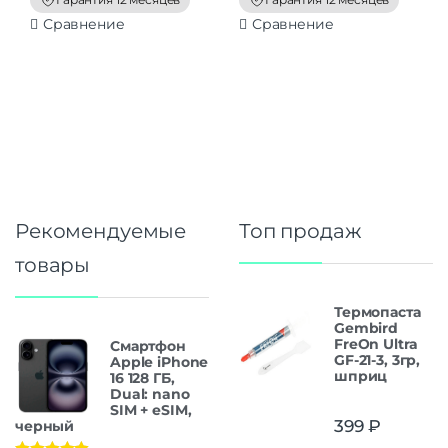
5
5
Сравнение
Сравнение
Рекомендуемые
Топ продаж
товары
Термопаста
Gembird
FreOn Ultra
Смартфон
GF-21-3, 3гр,
Apple iPhone
шприц
16 128 ГБ,
Dual: nano
SIM + eSIM,
399
₽
черный