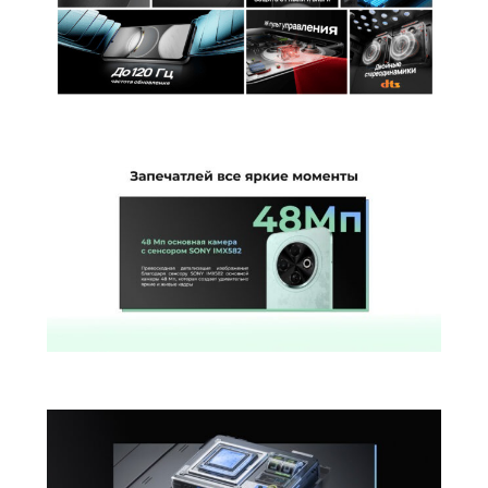
Беспроводная зарядка
нет
Версия Bluetooth
5.0
NFC
есть
Питание
Быстрая зарядка
есть
Навигация
A-GPS | BeiDou | GALILEO | GPS |
Навигация
ГЛОНАСС
Гарантия
Гарантийный Срок
12 месяцев
Дополнительно
Оперативная Память
8 Гб