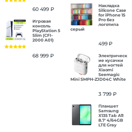
Накладка
Оценка
5.00
60 499
₽
Silicone Case
из 5
for iPhone 15
Pro без
Игровая
логотипа
консоль
серый
PlayStation 5
Slim (CFI-
2000 A01)
499
₽
Оценка
5.00
68 999
₽
Электрическ
из 5
ие кусачки
для ногтей
Xiaomi
Seemagic
Mini SMPH-ZJD04C White
3 799
₽
Планшет
Samsung
X135 Tab A11
8.7' 4/64GB
LTE Gray