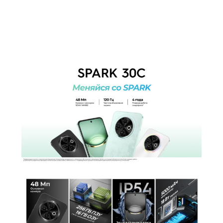
2 ядра Cortex-A75 по 2,0 ГГц и 6 ядер
Частота процессора
Cortex-A55 по 1,8 ГГц
Камера
Количество тыловых камер
2
Основная камера
50 + 0.8 Мп
Разрешение фронт. камеры
8 Мп
AR режим, документы, ночной режим,
Функции тыловой
панорамная съемка, портретный
фотокамеры
режим, профессиональный режим,
фото с AI
Аккумулятор
Аккумулятор
Li-Pol
Емкость аккумулятора
5000 мАч
Интерфейсы/разъемы
Тип разъема для зарядки
USB Type-C
Беспроводные технологии