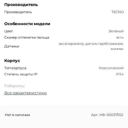
Производитель
Производитель
TECNO
Особенности модели
Цвет
Зелёный
Сканер отпечатка пальца
есть
акселерометр, датчик приближения,
Датчики
компас
Корпус
Тип корпуса
Классический
Степень защиты IP
IP54
Габариты
Все характеристики
Вес
192 г
Размеры (ШxВxТ)
77.1×165.7×7.8 мм
Операционная система
Нет в наличии
Арт.
НФ-00037552
Операционная система
Android 14