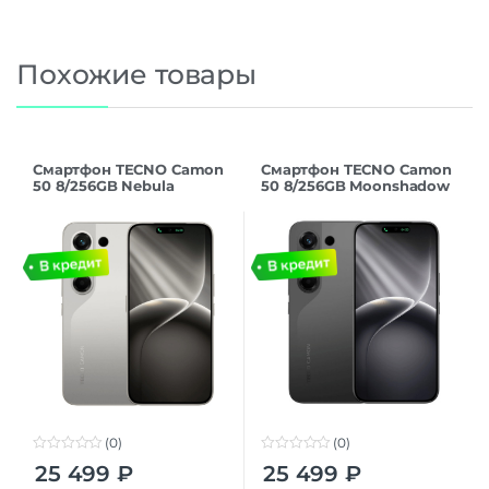
Похожие товары
Смартфон TECNO Camon
Смартфон TECNO Camon
50 8/256GB Nebula
50 8/256GB Moonshadow
Titanium
Black
(0)
(0)
0
0
25 499
₽
25 499
₽
o
o
u
u