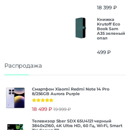
18 399
₽
Книжка
Krutoff Eco
Book Sam
A35 зеленый
опал
499
₽
Распродажа
Смартфон Xiaomi Redmi Note 14 Pro
8/256GB Aurora Purple
Оценка
5.00
18 499
₽
19 999
₽
из 5
Телевизор Sber SDX 65U4121 черный
3840x2160, 4K Ultra HD, 60 Гц, Wi-Fi, Smart