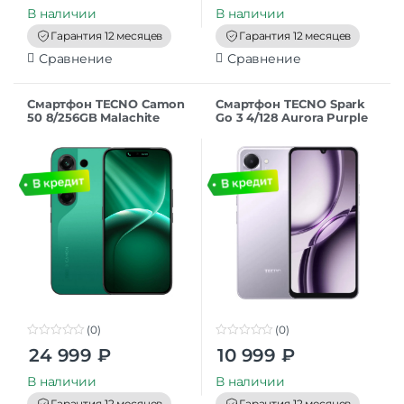
t
t
В наличии
В наличии
o
o
f
f
Гарантия 12 месяцев
Гарантия 12 месяцев
5
5
Сравнение
Сравнение
Смартфон TECNO Camon
Смартфон TECNO Spark
50 8/256GB Malachite
Go 3 4/128 Aurora Purple
Green
(0)
(0)
0
0
24 999
₽
10 999
₽
o
o
u
u
t
t
В наличии
В наличии
o
o
f
f
Гарантия 12 месяцев
Гарантия 12 месяцев