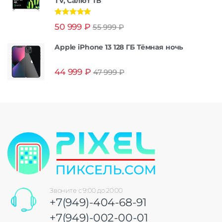
TV, Салют ТВ
Оценка
5.00
50 999
₽
55 999
₽
из 5
Apple iPhone 13 128 ГБ Тёмная ночь
44 999
₽
47 999
₽
Звоните с 9:00 до 20:00
+7(949)-404-68-91
+7(949)-002-00-01