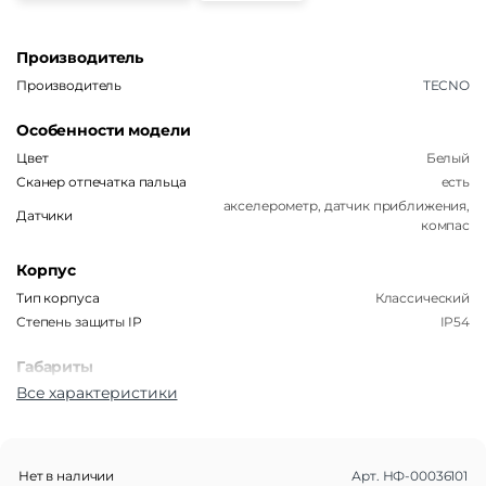
Производитель
Производитель
TECNO
Особенности модели
Цвет
Белый
Сканер отпечатка пальца
есть
акселерометр, датчик приближения,
Датчики
компас
Корпус
Тип корпуса
Классический
Степень защиты IP
IP54
Габариты
Все характеристики
Вес
192 г
Размеры (ШxВxТ)
77.1×165.7×7.8 мм
Операционная система
Нет в наличии
Арт.
НФ-00036101