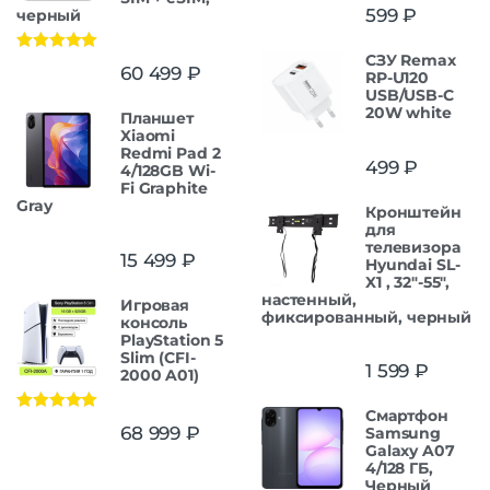
599
₽
черный
СЗУ Remax
Оценка
5.00
60 499
₽
RP-U120
из 5
USB/USB-C
20W white
Планшет
Xiaomi
Redmi Pad 2
499
₽
4/128GB Wi-
Fi Graphite
Gray
Кронштейн
для
телевизора
15 499
₽
Hyundai SL-
X1 , 32"-55",
настенный,
Игровая
фиксированный, черный
консоль
PlayStation 5
Slim (CFI-
1 599
₽
2000 A01)
Смартфон
Оценка
5.00
68 999
₽
Samsung
из 5
Galaxy A07
4/128 ГБ,
Черный