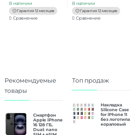
t
t
В наличии
В наличии
o
o
f
f
Гарантия 12 месяцев
Гарантия 12 месяцев
5
5
Сравнение
Сравнение
Рекомендуемые
Топ продаж
товары
Накладка
Silicone Case
for iPhone 11
Смартфон
без логотипа
Apple iPhone
кораловый
16 128 ГБ,
Dual: nano
SIM + eSIM,