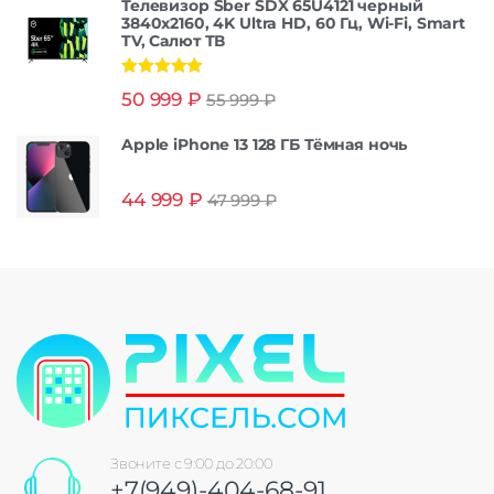
Телевизор Sber SDX 65U4121 черный
3840x2160, 4K Ultra HD, 60 Гц, Wi-Fi, Smart
TV, Салют ТВ
Оценка
5.00
50 999
₽
55 999
₽
из 5
Apple iPhone 13 128 ГБ Тёмная ночь
44 999
₽
47 999
₽
Звоните с 9:00 до 20:00
+7(949)-404-68-91