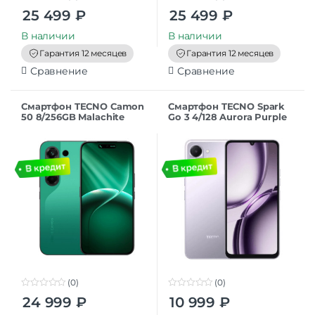
0
0
25 499
₽
25 499
₽
o
o
u
u
t
t
В наличии
В наличии
o
o
f
f
Гарантия 12 месяцев
Гарантия 12 месяцев
5
5
Сравнение
Сравнение
Смартфон TECNO Camon
Смартфон TECNO Spark
50 8/256GB Malachite
Go 3 4/128 Aurora Purple
Green
(0)
(0)
0
0
24 999
₽
10 999
₽
o
o
u
u