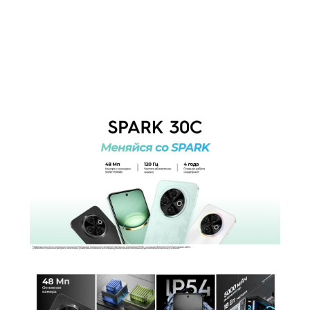
Количество ядер
8
процессора
2 ядра Cortex-A75 по 2,0 ГГц и 6 ядер
Частота процессора
Cortex-A55 по 1,8 ГГц
Камера
Количество тыловых камер
2
Основная камера
50 + 0.8 Мп
Разрешение фронт. камеры
8 Мп
AR режим, документы, ночной режим,
Функции тыловой
панорамная съемка, портретный
фотокамеры
режим, профессиональный режим,
фото с AI
Аккумулятор
Аккумулятор
Li-Pol
Емкость аккумулятора
5000 мАч
Интерфейсы/разъемы
Тип разъема для зарядки
USB Type-C