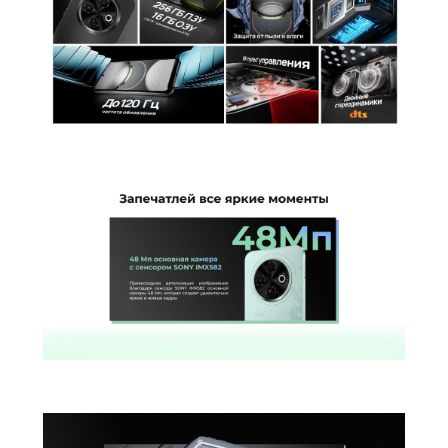
Беспроводные технологии
Беспроводная зарядка
нет
Версия Bluetooth
5.0
NFC
есть
Питание
Быстрая зарядка
есть
Навигация
A-GPS | BeiDou | GALILEO | GPS |
Навигация
ГЛОНАСС
Гарантия
Гарантийный Срок
12 месяцев
Дополнительно
Оперативная Память
6 Гб