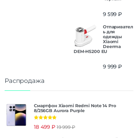
9 599
₽
Отпаривател
ь для
одежды
Xiaomi
Deerma
DEM-HS200 EU
9 999
₽
Распродажа
Смартфон Xiaomi Redmi Note 14 Pro
8/256GB Aurora Purple
Оценка
5.00
18 499
₽
19 999
₽
из 5