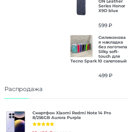
ON Leather
Series Honor
X9D blue
599
₽
Силиконова
я накладка
без логотипа
Silky soft-
touch для
Tecno Spark 10 салатовый
499
₽
Распродажа
Смартфон Xiaomi Redmi Note 14 Pro
8/256GB Aurora Purple
Оценка
5.00