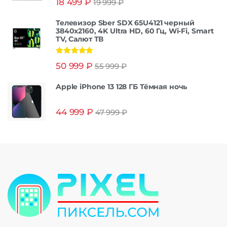
18 499
₽
19 999
₽
из 5
Телевизор Sber SDX 65U4121 черный
3840x2160, 4K Ultra HD, 60 Гц, Wi-Fi, Smart
TV, Салют ТВ
Оценка
5.00
50 999
₽
55 999
₽
из 5
Apple iPhone 13 128 ГБ Тёмная ночь
44 999
₽
47 999
₽