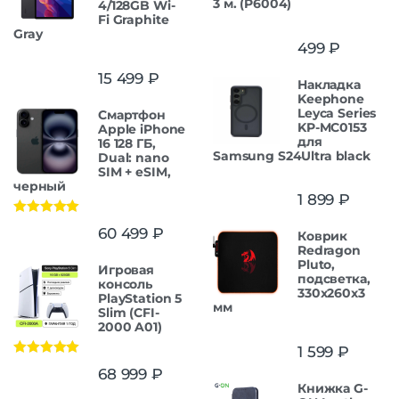
3 м. (P6004)
4/128GB Wi-
Fi Graphite
Gray
499
₽
15 499
₽
Накладка
Keephone
Leyca Series
Смартфон
KP-MC0153
Apple iPhone
для
16 128 ГБ,
Samsung S24Ultra black
Dual: nano
SIM + eSIM,
черный
1 899
₽
Оценка
5.00
60 499
₽
Коврик
из 5
Redragon
Pluto,
Игровая
подсветка,
консоль
330x260x3
PlayStation 5
мм
Slim (CFI-
2000 A01)
1 599
₽
Оценка
5.00
68 999
₽
из 5
Книжка G-