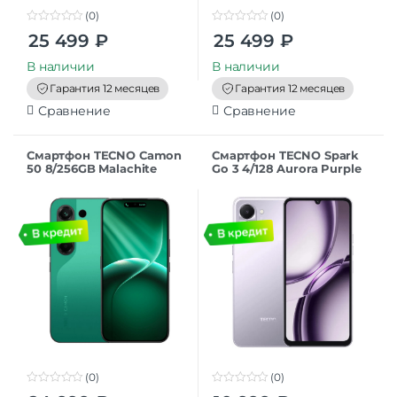
(0)
(0)
0
0
25 499
₽
25 499
₽
o
o
u
u
t
t
В наличии
В наличии
o
o
f
f
Гарантия 12 месяцев
Гарантия 12 месяцев
5
5
Сравнение
Сравнение
Смартфон TECNO Camon
Смартфон TECNO Spark
50 8/256GB Malachite
Go 3 4/128 Aurora Purple
Green
(0)
(0)
0
0