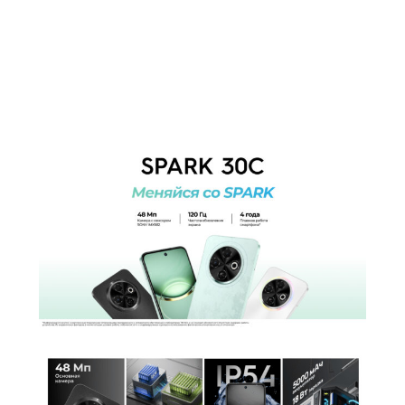
Количество ядер
8
процессора
2 ядра Cortex-A75 по 2,0 ГГц и 6 ядер
Частота процессора
Cortex-A55 по 1,8 ГГц
Камера
Количество тыловых камер
2
Основная камера
50 + 0.8 Мп
Разрешение фронт. камеры
8 Мп
AR режим, документы, ночной режим,
Функции тыловой
панорамная съемка, портретный
фотокамеры
режим, профессиональный режим,
фото с AI
Аккумулятор
Аккумулятор
Li-Pol
Емкость аккумулятора
5000 мАч
Интерфейсы/разъемы
Тип разъема для зарядки
USB Type-C