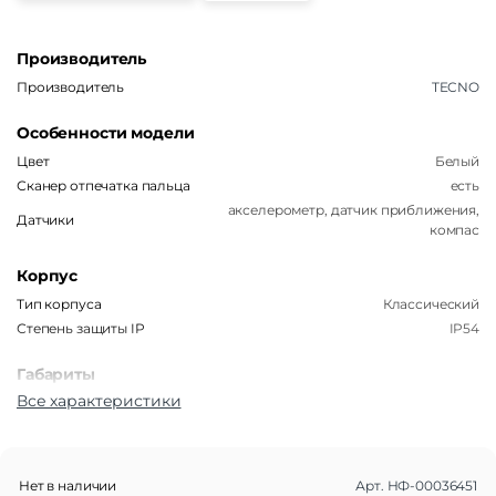
Производитель
Производитель
TECNO
Особенности модели
Цвет
Белый
Сканер отпечатка пальца
есть
акселерометр, датчик приближения,
Датчики
компас
Корпус
Тип корпуса
Классический
Степень защиты IP
IP54
Габариты
Все характеристики
Вес
192 г
Размеры (ШxВxТ)
77.1×165.7×7.8 мм
Операционная система
Нет в наличии
Арт.
НФ-00036451