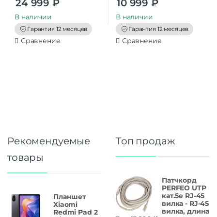
24 999
₽
10 999
₽
o
o
u
u
t
t
В наличии
В наличии
o
o
f
f
Гарантия 12 месяцев
Гарантия 12 месяцев
5
5
Сравнение
Сравнение
Рекомендуемые
Топ продаж
товары
Патчкорд
PERFEO UTP
кат.5е RJ-45
Планшет
вилка - RJ-45
Xiaomi
вилка, длина
Redmi Pad 2