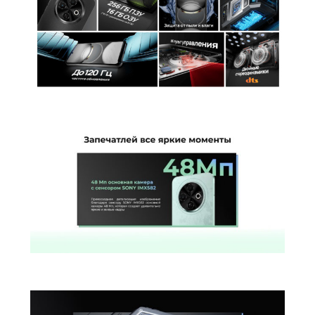
Беспроводные технологии
Беспроводная зарядка
нет
Версия Bluetooth
5.0
NFC
есть
Питание
Быстрая зарядка
есть
Навигация
A-GPS | BeiDou | GALILEO | GPS |
Навигация
ГЛОНАСС
Гарантия
Гарантийный Срок
12 месяцев
Дополнительно
Оперативная Память
4 Гб