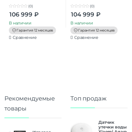
(0)
(0)
0
0
106 999
₽
104 999
₽
o
o
u
u
t
t
В наличии
В наличии
o
o
f
f
Гарантия 12 месяцев
Гарантия 12 месяцев
5
5
Сравнение
Сравнение
Рекомендуемые
Топ продаж
товары
Датчик
утечки воды
Xiaomi Aqara