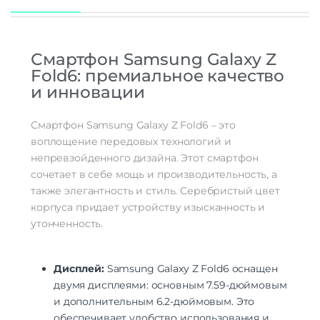
Количество тыловых камер
3
Разрешение основной
10 МП | 12 МП | 50 МП
камеры
Смартфон Samsung Galaxy Z
Аккумулятор
Fold6: премиальное качество
и инновации
Емкость аккумулятора
4400 мАч
Беспроводные технологии
Смартфон Samsung Galaxy Z Fold6 – это
NFC
есть
воплощение передовых технологий и
непревзойденного дизайна. Этот смартфон
Навигация
сочетает в себе мощь и производительность, а
A-GPS | BeiDou | GALILEO | GPS | QZSS |
также элегантность и стиль. Серебристый цвет
Навигация
ГЛОНАСС
корпуса придает устройству изысканность и
утонченность.
Гарантия
Гарантийный Срок
12 месяцев
Дисплей:
Samsung Galaxy Z Fold6 оснащен
Дополнительно
двумя дисплеями: основным 7.59-дюймовым
Оперативная Память
12 Гб
и дополнительным 6.2-дюймовым. Это
обеспечивает удобство использования и