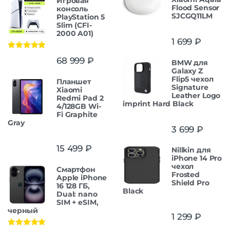
Игровая
Flood Sensor
консоль
SJCGQ11LM
PlayStation 5
Slim (CFI-
2000 A01)
1 699
₽
Оценка
5.00
68 999
₽
BMW для
из 5
Galaxy Z
Flip5 чехол
Планшет
Signature
Xiaomi
Leather Logo
Redmi Pad 2
imprint Hard Black
4/128GB Wi-
Fi Graphite
Gray
3 699
₽
15 499
₽
Nillkin для
iPhone 14 Pro
чехол
Смартфон
Frosted
Apple iPhone
Shield Pro
16 128 ГБ,
Black
Dual: nano
SIM + eSIM,
черный
1 299
₽