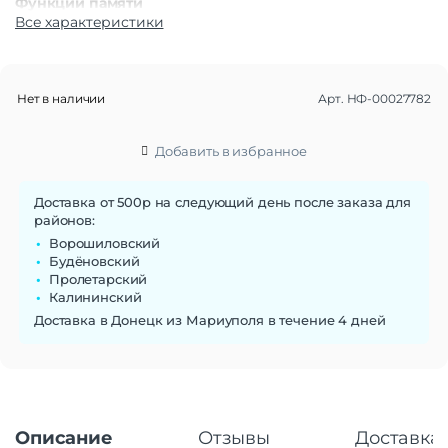
Функции памяти
Все характеристики
Объем памяти
512 Гб
Дисплей
Дисплей
OLED
Нет в наличии
Арт.
НФ-00027782
Диагональ экрана
6.7"
Частота обновления экрана
120 Гц
Добавить в избранное
Стандарт связи/интернет
Доставка от 500р на следующий день после заказа для
Количество сим карт
Dual: nano SIM + eSIM
районов:
Стандарт связи
2G | 3G | 4G LTE
Ворошиловский
Интернет
4G
Будёновский
Пролетарский
Процессор
Калининский
Qualcomm SM8650-AB Snapdragon 8
Доставка в Донецк из Мариуполя в течение 4 дней
Процессор
Gen 3 (4 nm)
Количество ядер
8
процессора
Камера
Описание
Отзывы
Доставка 
Камера
50+32+8 МП