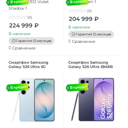
(0)
0
(0)
204 999
₽
o
0
u
224 999
₽
o
t
В наличии
u
o
t
В наличии
f
Гарантия 12 месяцев
o
5
f
Гарантия 12 месяцев
Сравнение
5
Сравнение
Смартфон Samsung
Смартфон Samsung
Galaxy S26 Ultra 5G
Galaxy S26 Ultra S948B
12/512Gb Sky Blue
12/512 Cobalt Violet