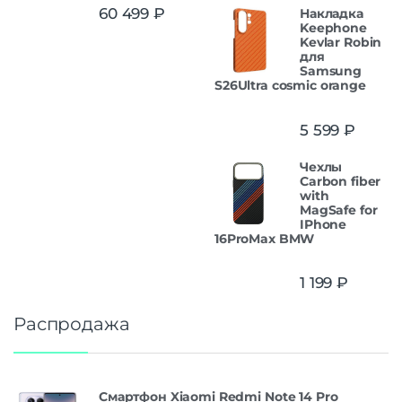
Оценка
5.00
60 499
₽
Накладка
из 5
Keephone
Kevlar Robin
для
Samsung
S26Ultra cosmic orange
5 599
₽
Чехлы
Carbon fiber
with
MagSafe for
IPhone
16ProMax BMW
1 199
₽
Распродажа
Смартфон Xiaomi Redmi Note 14 Pro