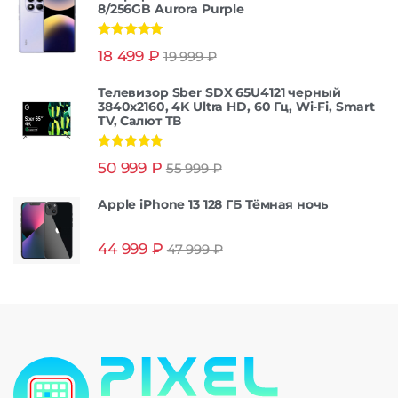
8/256GB Aurora Purple
Оценка
5.00
18 499
₽
19 999
₽
из 5
Телевизор Sber SDX 65U4121 черный
3840x2160, 4K Ultra HD, 60 Гц, Wi-Fi, Smart
TV, Салют ТВ
Оценка
5.00
50 999
₽
55 999
₽
из 5
Apple iPhone 13 128 ГБ Тёмная ночь
44 999
₽
47 999
₽