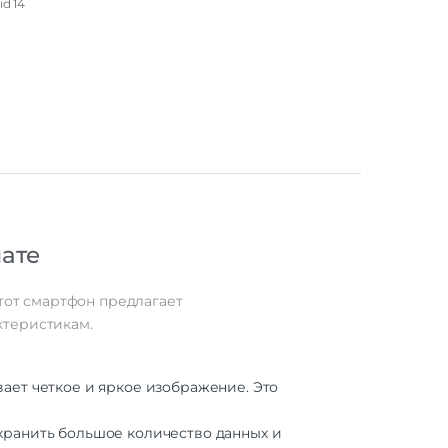
d 14
56 Гб
LED
6.7"
20 Гц
ате
 eSIM
G LTE
4G
Этот смартфон предлагает
ктеристикам.
0-AB
3 (4
ет четкое и яркое изображение. Это
nm)
8
 хранить большое количество данных и