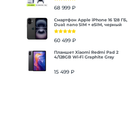
Оценка
5.00
68 999
₽
из 5
Смартфон Apple iPhone 16 128 ГБ,
Dual: nano SIM + eSIM, черный
Оценка
5.00
60 499
₽
из 5
Планшет Xiaomi Redmi Pad 2
4/128GB Wi-Fi Graphite Gray
15 499
₽