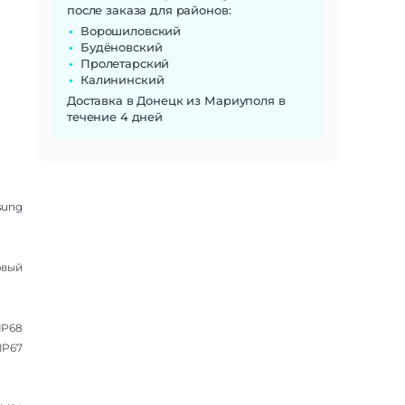
после заказа для районов:
Ворошиловский
Будёновский
Пролетарский
Калининский
Доставка в Донецк из Мариуполя в
течение 4 дней
sung
овый
IP68
IP67