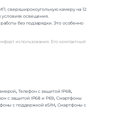
МП, сверхширокоугольную камеру на 12
х условиях освещения.
8 МП
работы без подзарядки. Это особенно
3
50 МП
комфорт использования. Его компактный
 мАч
есть
камерой
,
Телефон с защитой IP68
,
Dou |
он с защитой IP68 и P69
,
Смартфоны
ZSS |
фоны с поддержкой eSIM
,
Смартфоны с
АСС
яцев