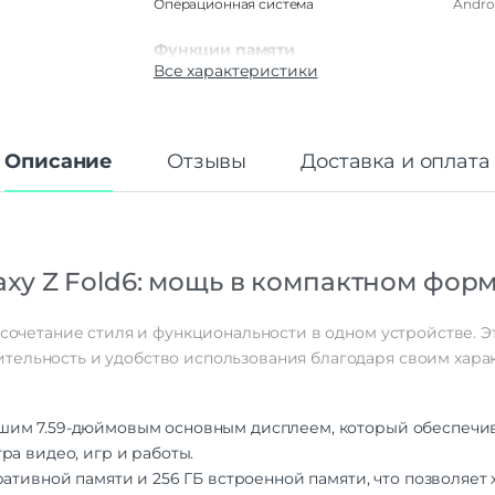
Операционная система
Androi
Функции памяти
Все характеристики
Объем памяти
2
Дисплей
Дисплей
O
Описание
Отзывы
Доставка и оплата
Диагональ экрана
Частота обновления экрана
1
Стандарт связи/интернет
xy Z Fold6: мощь в компактном форм
Количество сим карт
Dual: nano SIM +
Стандарт связи
2G | 3G | 4
Интернет
о сочетание стиля и функциональности в одном устройстве. 
тельность и удобство использования благодаря своим хара
Процессор
Qualcomm SM865
Процессор
Snapdragon 8 Gen 
им 7.59-дюймовым основным дисплеем, который обеспечива
ра видео, игр и работы.
Количество ядер
ативной памяти и 256 ГБ встроенной памяти, что позволяет
процессора