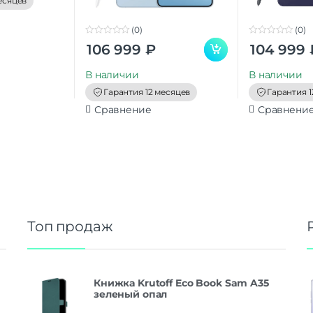
есяцев
(0)
(0)
0
0
106 999
₽
104 999
o
o
u
u
t
t
В наличии
В наличии
o
o
f
f
Гарантия 12 месяцев
Гарантия 1
5
5
Сравнение
Сравнени
Топ продаж
Книжка Krutoff Eco Book Sam A35
зеленый опал