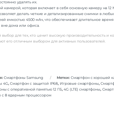
стоянно удалять их.
Камера
 камерой, которая включает в себя основную камеру на 12 
позволяет делать четкие и детализированные снимки в любы
Камера
50+32+
й емкостью 4500 мАч, что обеспечивает длительное время 
Количество тыловых камер
я вне дома или офиса.
Разрешение основной
10 МП | 12 МП | 
камеры
ый выбор для тех, кто ценит высокую производительность и 
Аккумулятор
ют его отличным выбором для активных пользователей.
Емкость аккумулятора
4400
Беспроводные технологии
NFC
Навигация
я:
Смартфоны Samsung
Метки:
Смартфон с хорошей 
A-GPS | Bei
ы 4G
,
Смартфон с защитой IP68
,
Игровые смартфоны
,
Смартф
Навигация
GALILEO | GPS | Q
ны с оперативной памятью 12 ГБ
,
4G (LTE) смартфоны
,
Смарт
ГЛОН
 с 8 ядерным процессором
Гарантия
Гарантийный Срок
12 мес