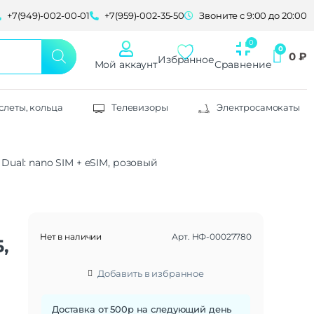
+7(949)-002-00-01
+7(959)-002-35-50
Звоните с 9:00 до 20:00
0
₽
Избранное
Мой аккаунт
Сравнение
слеты, кольца
Телевизоры
Электросамокаты
 Dual: nano SIM + eSIM, розовый
Нет в наличии
Арт.
НФ-00027780
,
Добавить в избранное
Доставка от 500р на следующий день