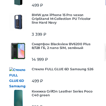
499
₽
BMW для iPhone 15 Pro чехол
GripStand M-Collection PU Tricolor
line Hard Navy
3 399
₽
Смартфон Blackview BV6200 Plus
8/128 ГБ, 2 nano SIM, зелёный
14 999
₽
Стекло FULL GLUE 6D Samsung S26
499
₽
Книжка GrifOn Leather Series Poco
C40 green