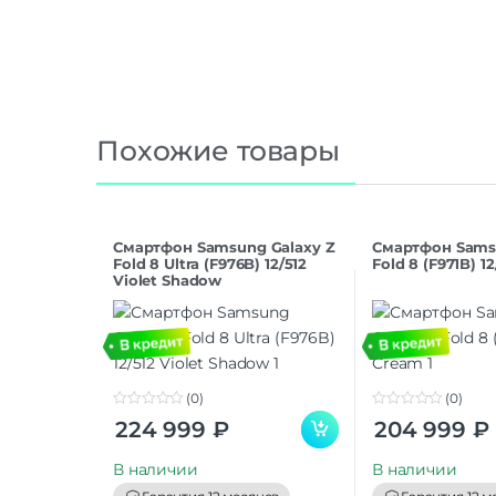
Похожие товары
Смартфон Samsung Galaxy Z
Смартфон Sams
Fold 8 Ultra (F976B) 12/512
Fold 8 (F971B) 1
Violet Shadow
(0)
(0)
0
0
224 999
₽
204 999
₽
o
o
u
u
t
t
В наличии
В наличии
o
o
f
f