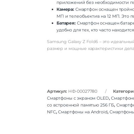
приложений без необходимости по
Камера:
Смартфон оснащен тройной
МП и телеобъектив на 12 МП. Это 
Батарея:
Смартфон оснащен батарее
удобно для тех, кто часто находитс
Samsung Galaxy Z Fold6 – это идеальн
размер и мощные характеристики дела
Артикул:
НФ-00027780
Категори
Смартфоны с экраном OLED
,
Смартфон
со встроенной памятью 256 ГБ
,
Смартфо
NFC
,
Смартфоны на Android
,
Смартфоны