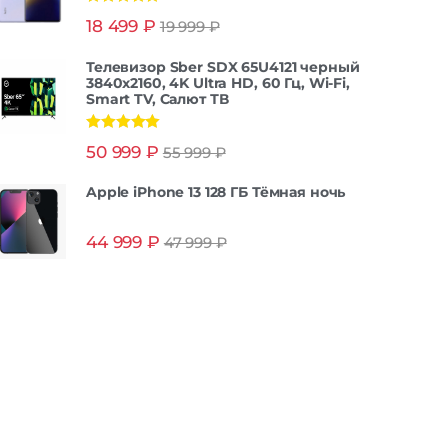
Оценка
5.00
18 499
₽
19 999
₽
из 5
Телевизор Sber SDX 65U4121 черный
3840x2160, 4K Ultra HD, 60 Гц, Wi-Fi,
Smart TV, Салют ТВ
Оценка
5.00
50 999
₽
55 999
₽
из 5
Apple iPhone 13 128 ГБ Тёмная ночь
44 999
₽
47 999
₽