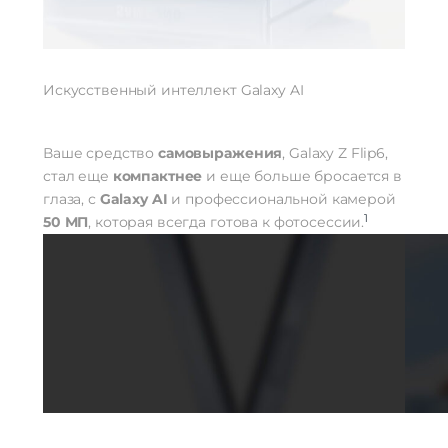
Искусственный интеллект Galaxy AI
Ваше средство
самовыражения
, Galaxy Z Flip6,
стал еще
компактнее
и еще больше бросается в
глаза, с
Galaxy AI
и профессиональной камерой
1
50 МП
, которая всегда готова к фотосессии.