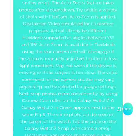
smiley emoji. The Auto Zoom feature takes
photos after a countdown. Try taking a variety
of shots with FlexCam. Auto Zoom is applied.
Disclaimer: Video simulated for illustrative
purposes. Actual UI may be different.
FlexMode supported at angles between 75°
and 115°. Auto Zoom is available in FlexMode
using the rear camera and will disengage if
the zoom is manually adjusted. Limited in low-
light conditions. May not work if the device is
moving or if the subject is too close. The voice
command for the camera shutter may vary
depending on the selected language settings.
Next, snap photos more conveniently by using
Camera Controller on the Galaxy Watch7. A
Galaxy Watch7 in Green appears next to the
Далее
Далее
Далее
Далее
same Flip6. The same photo can be seen on
the screen of the watch. Tap the circle on the
Galaxy Watch7. Snap, with camera emoji.
Disclaimer: Sequences shortened. Galaxy