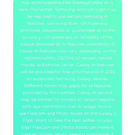
Как использовать Flex Камеру
Galaxy AI is
here. Disclaimer: Samsung Account login may
be required to use certain Samsung AI
features. Samsung does not make any
promises, assurances or guarantees as to the
accuracy, completeness or reliability of the
output provided by AI features. Availability of
Galaxy AI features may vary depending on the
region/country, OS/One UI version, device
model, and phone carrier. Galaxy AI features
will be provided for free until the end of 2025
on supported Samsung Galaxy devices.
Different terms may apply for AI features
provided by third parties. Galaxy AI service
may be limited for minors in certain regions
with age restrictions over AI usage. How to
use FlexCam and Photo Assist on the Galaxy Z
Flip6. Want to take the best selfies on your
trip? FlexCam and Photo Assist can make it
happen. Smiley emoji wearing sunglasses. 1.