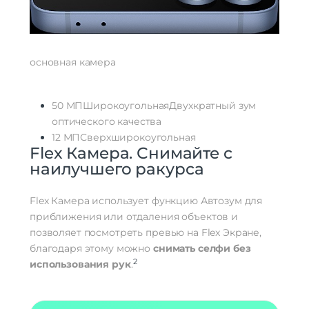
основная камера
50 МП
Широкоугольная
Двухкратный зум
оптического качества
12 МП
Сверхширокоугольная
Flex Камера. Снимайте с
наилучшего ракурса
Flex Камера использует функцию Автозум для
приближения или отдаления объектов и
позволяет посмотреть превью на Flex Экране,
благодаря этому можно
снимать селфи без
2
использования рук
.