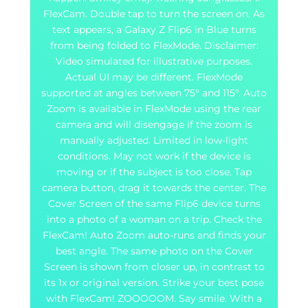
FlexCam. Double tap to turn the screen on. As
text appears, a Galaxy Z Flip6 in Blue turns
from being folded to FlexMode. Disclaimer:
Video simulated for illustrative purposes.
Actual UI may be different. FlexMode
supported at angles between 75° and 115°. Auto
Zoom is available in FlexMode using the rear
camera and will disengage if the zoom is
manually adjusted. Limited in low-light
conditions. May not work if the device is
moving or if the subject is too close. Tap
camera button, drag it towards the center. The
Cover Screen of the same Flip6 device turns
into a photo of a woman on a trip. Check the
FlexCam! Auto Zoom auto-runs and finds your
best angle. The same photo on the Cover
Screen is shown from closer up, in contrast to
its 1x or original version. Strike your best pose
with FlexCam! ZOOOOOM. Say smile. With a