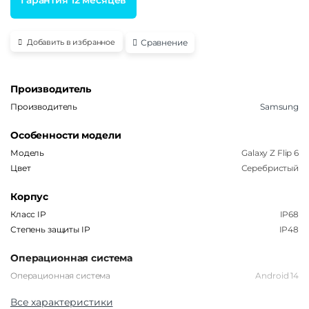
Сравнение
Добавить в избранное
Производитель
Производитель
Samsung
Особенности модели
Модель
Galaxy Z Flip 6
Цвет
Серебристый
Корпус
Класс IP
IP68
Степень защиты IP
IP48
Операционная система
Операционная система
Android 14
Все характеристики
Функции памяти