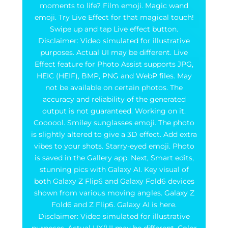
moments to life? Film emoji. Magic wand
emoji. Try Live Effect for that magical touch!
Swipe up and tap Live effect button.
Disclaimer: Video simulated for illustrative
purposes. Actual UI may be different. Live
Effect feature for Photo Assist supports JPG,
HEIC (HEIF), BMP, PNG and WebP files. May
not be available on certain photos. The
accuracy and reliability of the generated
output is not guaranteed. Working on it.
Coooool. Smiley sunglasses emoji. The photo
is slightly altered to give a 3D effect. Add extra
vibes to your shots. Starry-eyed emoji. Photo
is saved in the Gallery app. Next, Smart edits,
stunning pics with Galaxy AI. Key visual of
both Galaxy Z Flip6 and Galaxy Fold6 devices
shown from various moving angles. Galaxy Z
Fold6 and Z Flip6. Galaxy AI is here.
Disclaimer: Video simulated for illustrative