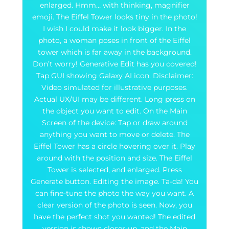
enlarged. Hmm… with thinking, magnifier
emoji. The Eiffel Tower looks tiny in the photo!
I wish I could make it look bigger. In the
photo, a woman poses in front of the Eiffel
tower which is far away in the background.
Don’t worry! Generative Edit has you covered!
Tap GUI showing Galaxy AI icon. Disclaimer:
Video simulated for illustrative purposes.
Actual UX/UI may be different. Long press on
the object you want to edit. On the Main
Screen of the device: Tap or draw around
anything you want to move or delete. The
Eiffel Tower has a circle hovering over it. Play
around with the position and size. The Eiffel
Tower is selected, and enlarged. Press
Generate button. Editing the image. Ta-da! You
can fine-tune the photo the way you want. A
clear version of the photo is seen. Now, you
have the perfect shot you wanted! The edited
version is shown closer-up, and the Main