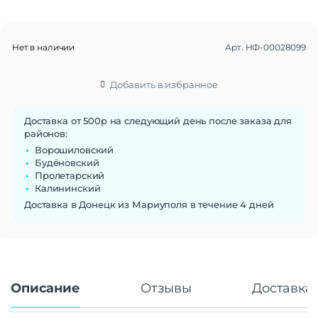
Объем памяти
512 Гб
Дисплей
Нет в наличии
Арт.
НФ-00028099
Дисплей
OLED
Диагональ экрана
6.7"
Добавить в избранное
Частота обновления экрана
120 Гц
Стандарт связи/интернет
Доставка от 500р на следующий день после заказа для
районов:
Количество сим карт
Dual: nano SIM + eSIM
Ворошиловский
Стандарт связи
2G | 3G | 4G LTE | 5G
Будёновский
Интернет
5G
Пролетарский
Калининский
Процессор
Доставка в Донецк из Мариуполя в течение 4 дней
Процессор
Snapdragon 8s Gen 3
Количество ядер
8
процессора
Камера
Описание
Отзывы
Доставка 
Камера
50+32+8 МП
Количество тыловых камер
2