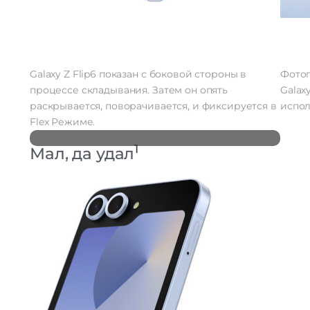
Galaxy Z Flip6 показан с боковой стороны в
Фотог
процессе складывания. Затем он опять
Galax
раскрывается, поворачивается, и фиксируется в
испол
Flex Режиме.
1
Мал, да удал