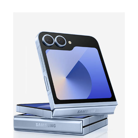
Разрешение основной
12 МП | 50 МП
камеры
Аккумулятор
Емкость аккумулятора
4000 мАч
Беспроводные технологии
NFC
есть
Навигация
A-GPS | BeiDou | GALILEO | GPS | QZSS |
Навигация
ГЛОНАСС
Гарантия
Гарантийный Срок
12 месяцев
Дополнительно
Оперативная Память
12 Гб