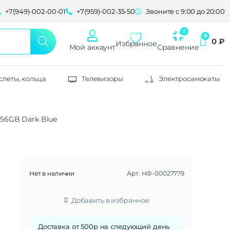
+7(949)-002-00-01
+7(959)-002-35-50
Звоните с 9:00 до 20:00
0
₽
Избранное
Мой аккаунт
Сравнение
слеты, кольца
Телевизоры
Электросамокаты
256GB Dark Blue
Нет в наличии
Арт.
НФ-00027779
Добавить в избранное
Доставка от 500р на следующий день