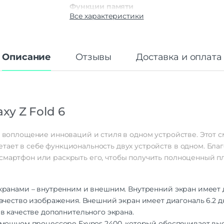
Функции памяти
Все характеристики
Объем памяти
2
Дисплей
Дисплей
O
Описание
Отзывы
Доставка и оплата
Диагональ экрана
Частота обновления экрана
1
Стандарт связи/интернет
y Z Fold 6
Количество сим карт
Dual nano
Стандарт связи
2G | 3G | 4
Интернет
то воплощение инноваций и стиля в одном устройстве. Этот 
тает в себе функциональность двух устройств в одном. Бла
Процессор
смартфон или раскрыть его, чтобы получить полноценный п
Qualcomm SM865
Процессор
Snapdragon 8 Gen 
кранами – внутренним и внешним. Внутренний экран имеет 
Количество ядер
ачество изображения. Внешний экран имеет диагональ 6.2 
процессора
в качестве дополнительного экрана.
Камера
а мощном процессоре Exynos 2400, который обеспечивает в