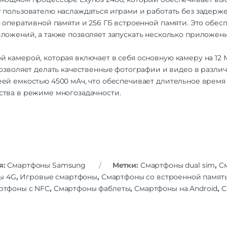
 пользователю наслаждаться играми и работать без задерже
Камера
50+32+
Б оперативной памяти и 256 ГБ встроенной памяти. Это обес
Количество тыловых камер
иложений, а также позволяет запускать несколько приложе
Разрешение основной
10 МП | 12 МП | 
камеры
й камерой, которая включает в себя основную камеру на 12
Аккумулятор
позволяет делать качественные фотографии и видео в разли
Емкость аккумулятора
4400
еей емкостью 4500 мАч, что обеспечивает длительное время 
ства в режиме многозадачности.
Беспроводные технологии
NFC
Навигация
A-GPS | Bei
Навигация
GALILEO | GPS | Q
ГЛОН
я:
Смартфоны Samsung
Метки:
Смартфоны dual sim
,
С
ы 4G
,
Игровые смартфоны
,
Смартфоны со встроенной память
Гарантия
ртфоны с NFC
,
Смартфоны фаблеты
,
Смартфоны на Android
,
С
Гарантийный Срок
12 мес
Дополнительно