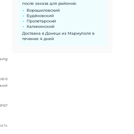
после заказа для районов:
Ворошиловский
Будёновский
Пролетарский
Калининский
Доставка в Донецк из Мариуполя в
течение 4 дней
sung
old 6
иний
IP67
d 14