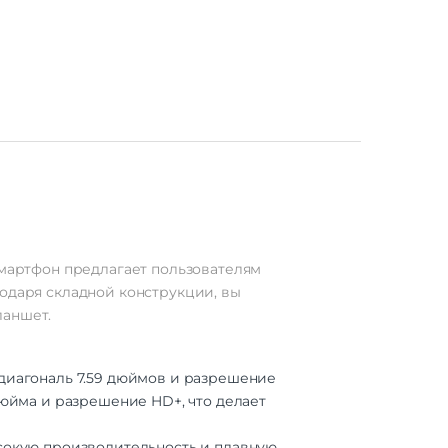
56 Гб
LED
7.6"
20 Гц
 SIM
G LTE
4G
смартфон предлагает пользователям
годаря складной конструкции, вы
ланшет.
0-AB
3 (4
nm)
диагональ 7.59 дюймов и разрешение
8
дюйма и разрешение HD+, что делает
ысокую производительность и плавную