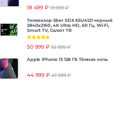
Оценка
5.00
18 499
₽
19 999
₽
из 5
Телевизор Sber SDX 65U4121 черный
3840x2160, 4K Ultra HD, 60 Гц, Wi-Fi,
Smart TV, Салют ТВ
Оценка
5.00
50 999
₽
55 999
₽
из 5
Apple iPhone 13 128 ГБ Тёмная ночь
44 999
₽
47 999
₽