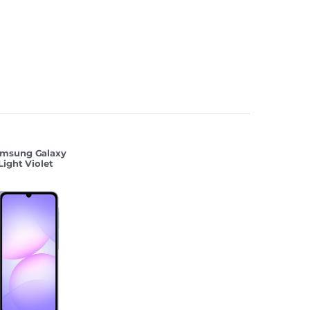
12 Гб
msung Galaxy
Light Violet