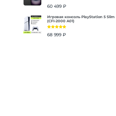
Оценка
5.00
60 499
₽
из 5
Игровая консоль PlayStation 5 Slim
(CFI-2000 A01)
Оценка
5.00
68 999
₽
из 5