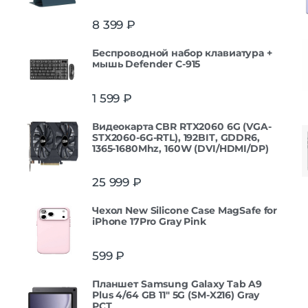
8 399
₽
Беспроводной набор клавиатура +
мышь Defender С-915
1 599
₽
Видеокарта CBR RTX2060 6G (VGA-
STX2060-6G-RTL), 192BIT, GDDR6,
1365-1680Mhz, 160W (DVI/HDMI/DP)
25 999
₽
Чехол New Silicone Case MagSafe for
iPhone 17Pro Gray Pink
599
₽
Планшет Samsung Galaxy Tab A9
Plus 4/64 GB 11" 5G (SM-X216) Gray
РСТ