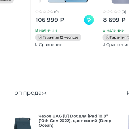
(0)
(0)
0
0
106 999
₽
8 699
₽
o
o
u
u
t
t
В наличии
В наличии
o
o
f
f
Гарантия 12 месяцев
Гарантия 1
5
5
Сравнение
Сравнени
Топ продаж
Чехол UAG [U] Dot для iPad 10.9”
(10th Gen 2022), цвет синий (Deep
Ocean)