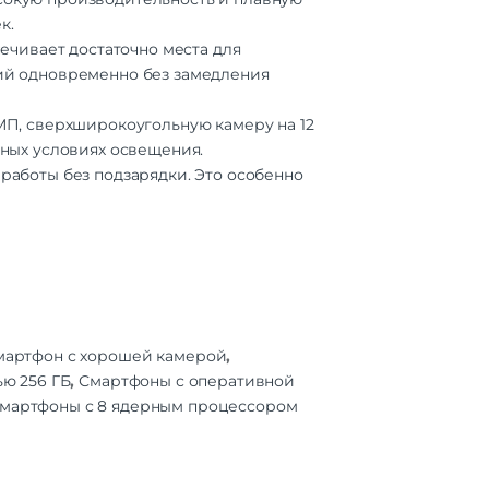
к.
8 МП
печивает достаточно места для
3
ний одновременно без замедления
50 МП
 МП, сверхширокоугольную камеру на 12
чных условиях освещения.
 мАч
работы без подзарядки. Это особенно
есть
Dou |
ZSS |
АСС
мартфон с хорошей камерой
,
ю 256 ГБ
,
Смартфоны с оперативной
мартфоны с 8 ядерным процессором
яцев