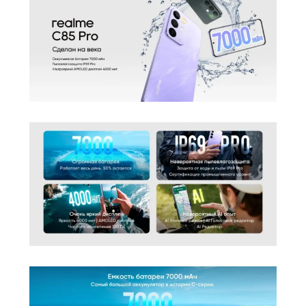
Питание
Быстрая зарядка
есть
Навигация
Навигация
A-GPS, BeiDou, GPS, Galileo, ГЛОНАСС
Дополнительно
Оперативная Память
6 Гб
Гарантия
12 месяцев