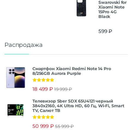
Swarovski for
Xiaomi Note
15Pro 4G
Black
599
₽
Распродажа
Смартфон Xiaomi Redmi Note 14 Pro
8/256GB Aurora Purple
Оценка
5.00
18 499
₽
19 999
₽
из 5
Телевизор Sber SDX 65U4121 черный
3840x2160, 4K Ultra HD, 60 Гц, Wi-Fi, Smart
TV, Салют ТВ
Оценка
5.00
50 999
₽
55 999
₽
из 5