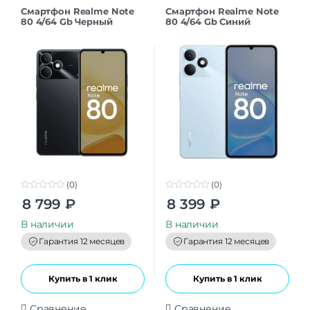
Смартфон Realme Note
Смартфон Realme Note
80 4/64 Gb Черный
80 4/64 Gb Синий
(0)
(0)
0
0
8 799
₽
8 399
₽
o
o
u
u
t
t
В наличии
В наличии
o
o
f
f
Гарантия 12 месяцев
Гарантия 12 месяцев
5
5
Купить в 1 клик
Купить в 1 клик
Сравнение
Сравнение