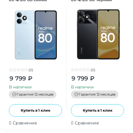
(0)
(0)
0
0
9 799
₽
9 799
₽
o
o
u
u
t
t
В наличии
В наличии
o
o
f
f
Гарантия 12 месяцев
Гарантия 12 месяцев
5
5
Купить в 1 клик
Купить в 1 клик
Сравнение
Сравнение