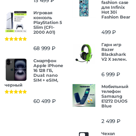
15 499
₽
fashion case
для Infinix
Hot 30i
Игровая
Fashion Bear
консоль
PlayStation 5
Slim (CFI-
499
₽
2000 A01)
Гарн игр
Оценка
5.00
68 999
₽
Razer
из 5
Blackshark
V2 X зелен.
Смартфон
Apple iPhone
16 128 ГБ,
6 999
₽
Dual: nano
SIM + eSIM,
черный
Мобильный
телефон
Samsung
Оценка
5.00
60 499
₽
E1272 DUOS
из 5
Blue
2 499
₽
Чехол